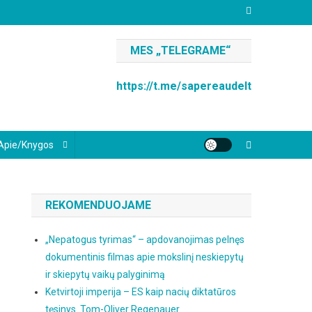
MES „TELEGRAME“
https://t.me/sapereaudelt
Apie/knygos
REKOMENDUOJAME
„Nepatogus tyrimas“ – apdovanojimas pelnęs
dokumentinis filmas apie mokslinį neskiepytų
ir skiepytų vaikų palyginimą
Ketvirtoji imperija – ES kaip nacių diktatūros
tęsinys. Tom-Oliver Regenauer