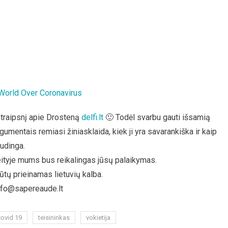
orld Over Coronavirus
 straipsnį apie Drosteną
delfi.lt
🙂 Todėl svarbu gauti išsamią
rgumentais remiasi žiniasklaida, kiek ji yra savarankiška ir kaip
audinga.
eityje mums bus reikalingas jūsų palaikymas.
tų prieinamas lietuvių kalba.
info@sapereaude.lt
ovid 19
teisininkas
vokietija