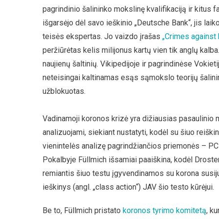
pagrindinio šalininko mokslinę kvalifikaciją ir kitus
išgarsėjo dėl savo ieškinio „Deutsche Bank“, jis la
teisės ekspertas. Jo vaizdo įrašas
„Crimes against 
peržiūrėtas kelis milijonus kartų vien tik anglų kal
naujienų šaltinių. Vikipedijoje ir pagrindinėse Vok
neteisingai kaltinamas esąs sąmokslo teorijų šalin
užblokuotas.
Vadinamoji koronos krizė yra dižiausias pasaulinio m
analizuojami, siekiant nustatyti, kodėl su šiuo reiškini
vienintelės analizę pagrindžiančios priemonės – PC
Pokalbyje Füllmich išsamiai paaiškina, kodėl Droste
remiantis šiuo testu įgyvendinamos su korona susiju
ieškinys (angl. „class action“) JAV šio testo kūrėjui.
Be to, Füllmich pristato
koronos
tyrimo
komitetą
, k