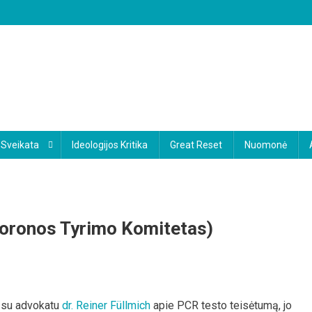
Sveikata
Ideologijos Kritika
Great Reset
Nuomonė
koronos Tyrimo Komitetas)
e su advokatu
dr. Reiner Füllmich
apie PCR testo teisėtumą, jo