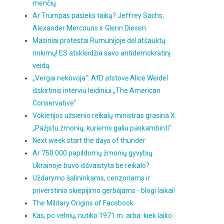
menčių
Ar Trumpas pasieks taiką? Jeffrey Sachs,
Alexander Mercouris ir Glenn Diesen
Masiniai protestai Rumunijoje dėl atšauktų
rinkimų! ES atskleidžia savo antidemokratinį
veidą.
„Vergai nekovoja“: AfD atstovė Alice Weidel
išskirtinis interviu leidiniui „The American
Conservative"
Vokietijos užsienio reikalų ministras grasina X:
„Pažįstu žmonių, kuriems galiu paskambinti“
Next week start the days of thunder
Ar 750 000 papildomų žmonių gyvybių
Ukrainoje buvo iššvaistyta be reikalo?
Uždarymo šalininkams, cenzoriams ir
priverstinio skiepijimo gerbėjams - blogi laikai!
The Military Origins of Facebook
Kas, po velnių, nutiko 1971 m. arba: kiek laiko