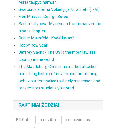
reikia taupyti namui?
Svarbiausia tema Vokietijoje šiuo metu (I - VI)
Elon Musk vs. George Soros
Sasha Latypova: My research summarized for
a book chapter
Rainer Mausfeld - Kodėl karas?
Happy new year!
Jeffrey Sachs - The US is the most lawless
country in the world
The Magdeburg Christmas market attacker
had a long history of erratic and threatening
behaviour that police routinely minimised and
prosecutors studiously ignored
RAKTINIAI ŽODŽIAI
Bill Gates
cenzūra
coronavirusas