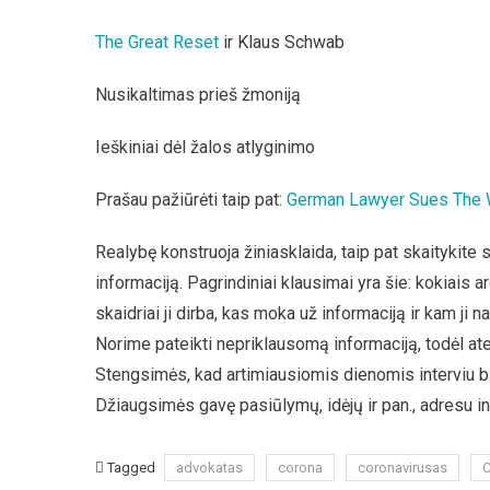
The Great Reset
ir Klaus Schwab
Nusikaltimas prieš žmoniją
Ieškiniai dėl žalos atlyginimo
Prašau pažiūrėti taip pat:
German Lawyer Sues The W
Realybę konstruoja žiniasklaida, taip pat skaitykite
informaciją. Pagrindiniai klausimai yra šie: kokiais a
skaidriai ji dirba, kas moka už informaciją ir kam ji n
Norime pateikti nepriklausomą informaciją, todėl at
Stengsimės, kad artimiausiomis dienomis interviu bū
Džiaugsimės gavę pasiūlymų, idėjų ir pan., adresu 
Tagged
advokatas
corona
coronavirusas
C