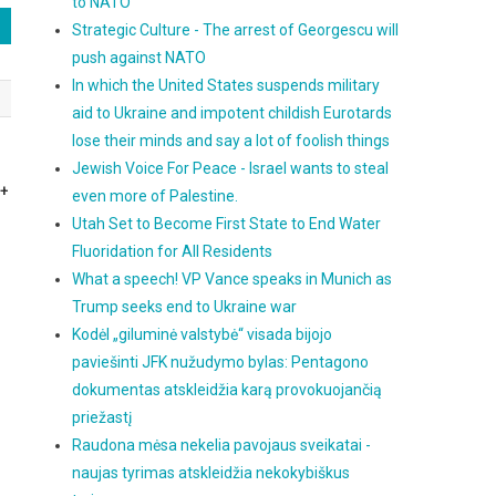
to NATO
Strategic Culture - The arrest of Georgescu will
push against NATO
In which the United States suspends military
aid to Ukraine and impotent childish Eurotards
lose their minds and say a lot of foolish things
Jewish Voice For Peace - Israel wants to steal
Q+
even more of Palestine.
Utah Set to Become First State to End Water
Fluoridation for All Residents
What a speech! VP Vance speaks in Munich as
Trump seeks end to Ukraine war
Kodėl „giluminė valstybė“ visada bijojo
paviešinti JFK nužudymo bylas: Pentagono
dokumentas atskleidžia karą provokuojančią
priežastį
Raudona mėsa nekelia pavojaus sveikatai -
naujas tyrimas atskleidžia nekokybiškus