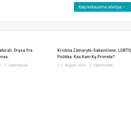
Kaip keliausime ateityje – įstatymo projektas Vokietijoje
tūrali. Drąsa Yra
Kristina Zamarytė-Sakavičienė. LGBT
imas.
Politika: Kas Kam Ką Primeta?
4
sapereaude
2. August 2024
sapereaude