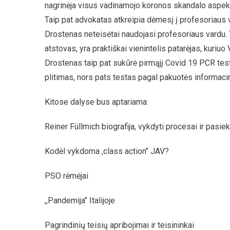
nagrinėja visus vadinamojo koronos skandalo aspekt
Taip pat advokatas atkreipia dėmesį į profesoriaus v
Drostenas neteisėtai naudojasi profesoriaus vardu. 
atstovas, yra praktiškai vienintelis patarėjas, kuriu
Drostenas taip pat sukūrė pirmąjį Covid 19 PCR tes
plitimas, nors pats testas pagal pakuotės informacin
Kitose dalyse bus aptariama:
Reiner Füllmich biografija, vykdyti procesai ir pasie
Kodėl vykdoma ,class action’’ JAV?
PSO rėmėjai
,,Pandemija’’ Italijoje
Pagrindinių teisių apribojimai ir teisininkai