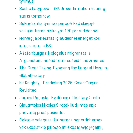
tyrimus
Sasha Latypova - RFK Jr. confirmation hearing
starts tomorrow
Sukrečiantis tyrimas parodė, kad skiepytų
vaikų autizmo rizika yra 170 proc. didesnė
Norvegija priešinasi glaudesnei energetikos
integracijai su ES
Ašafenburgas: Nelegalus migrantas iš
Afganistano nužudė du ir sužeidė tris žmones
The Great Taking: Exposing the Largest Heist in
Global History
Kit Knightly - Predicting 2025: Covid Origins
Revisited
James Roguski - Evidence of Military Control
Slaugytojos Nikolės Sirotek liudijimas apie
prievartą prieš pacientus
Čekijoje nelegaliai šalinamos neperdirbamos
vokiškos stiklo pluošto atliekos iš vėjo jėgainių