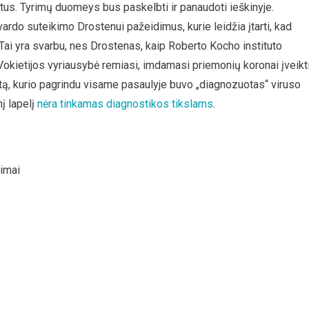
us. Tyrimų duomeys bus paskelbti ir panaudoti ieškinyje.
ardo suteikimo Drostenui pažeidimus, kurie leidžia įtarti, kad
Tai yra svarbu, nes Drostenas, kaip Roberto Kocho instituto
o Vokietijos vyriausybė remiasi, imdamasi priemonių koronai įveikti
tą, kurio pagrindu visame pasaulyje buvo „diagnozuotas“ viruso
į lapelį
nėra tinkamas diagnostikos tikslams
.
kimai