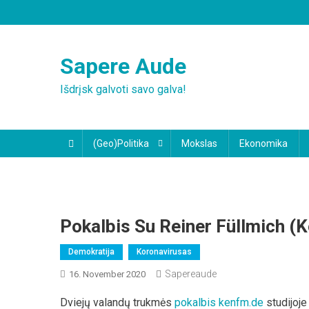
Skip
to
content
Sapere Aude
Išdrįsk galvoti savo galva!
(Geo)Politika
Mokslas
Ekonomika
Pokalbis Su Reiner Füllmich (
Demokratija
Koronavirusas
Sapereaude
16. November 2020
Dviejų valandų trukmės
pokalbis kenfm.de
studijoj