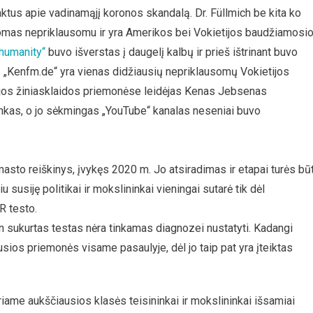
 faktus apie vadinamąjį koronos skandalą. Dr. Füllmich be kita ko
ikomas nepriklausomu ir yra Amerikos bei Vokietijos baudžiamosi
humanity“
buvo išverstas į daugelį kalbų ir prieš ištrinant buvo
ba. „Kenfm.de“ yra vienas didžiausių nepriklausomų Vokietijos
ietijos žiniasklaidos priemonėse leidėjas Kenas Jebsenas
inkas, o jo sėkmingas „YouTube“ kanalas neseniai buvo
asto reiškinys, įvykęs 2020 m. Jo atsiradimas ir etapai turės būt
u susiję politikai ir mokslininkai vieningai sutarė tik dėl
R testo.
n sukurtas testas nėra tinkamas diagnozei nustatyti. Kadangi
sios priemonės visame pasaulyje, dėl jo taip pat yra įteiktas
uriame aukščiausios klasės teisininkai ir mokslininkai išsamiai