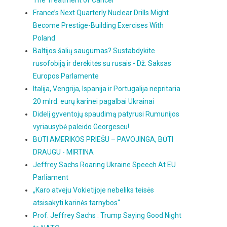
The Treatment of Cancer
France’s Next Quarterly Nuclear Drills Might
Become Prestige-Building Exercises With
Poland
Baltijos šalių saugumas? Sustabdykite
rusofobiją ir derėkitės su rusais - Dž. Saksas
Europos Parlamente
Italija, Vengrija, Ispanija ir Portugalija nepritaria
20 mlrd. eurų karinei pagalbai Ukrainai
Didelį gyventojų spaudimą patyrusi Rumunijos
vyriausybė paleido Georgescu!
BŪTI AMERIKOS PRIEŠU – PAVOJINGA, BŪTI
DRAUGU - MIRTINA
Jeffrey Sachs Roaring Ukraine Speech At EU
Parliament
„Karo atveju Vokietijoje nebeliks teisės
atsisakyti karinės tarnybos“
Prof. Jeffrey Sachs : Trump Saying Good Night