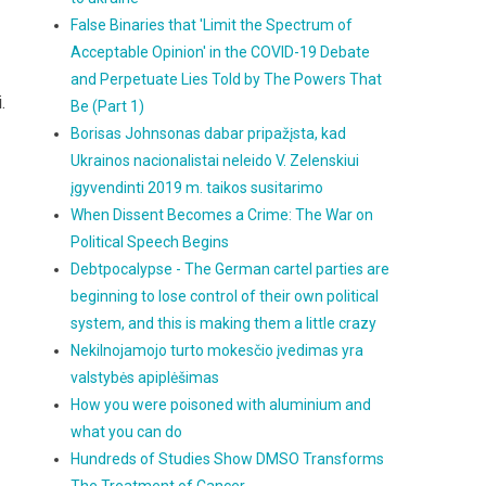
False Binaries that 'Limit the Spectrum of
Acceptable Opinion' in the COVID-19 Debate
and Perpetuate Lies Told by The Powers That
.
Be (Part 1)
Borisas Johnsonas dabar pripažįsta, kad
Ukrainos nacionalistai neleido V. Zelenskiui
įgyvendinti 2019 m. taikos susitarimo
When Dissent Becomes a Crime: The War on
Political Speech Begins
Debtpocalypse - The German cartel parties are
beginning to lose control of their own political
system, and this is making them a little crazy
Nekilnojamojo turto mokesčio įvedimas yra
valstybės apiplėšimas
How you were poisoned with aluminium and
what you can do
Hundreds of Studies Show DMSO Transforms