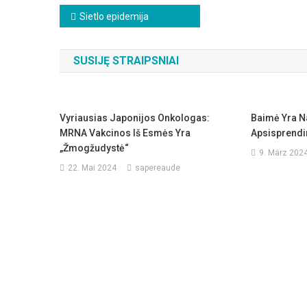
Beitragsnavigation
Sietlo epidemija
SUSIJĘ STRAIPSNIAI
Vyriausias Japonijos Onkologas:
Baimė Yra Na
MRNA Vakcinos Iš Esmės Yra
Apsisprend
„žmogžudystė“
9. März 202
22. Mai 2024
sapereaude