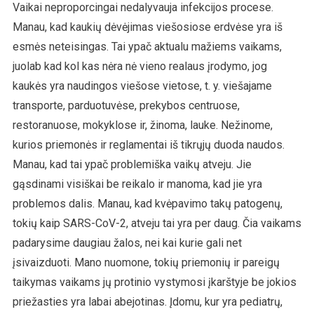
Vaikai neproporcingai nedalyvauja infekcijos procese.
Manau, kad kaukių dėvėjimas viešosiose erdvėse yra iš
esmės neteisingas. Tai ypač aktualu mažiems vaikams,
juolab kad kol kas nėra nė vieno realaus įrodymo, jog
kaukės yra naudingos viešose vietose, t. y. viešajame
transporte, parduotuvėse, prekybos centruose,
restoranuose, mokyklose ir, žinoma, lauke. Nežinome,
kurios priemonės ir reglamentai iš tikrųjų duoda naudos.
Manau, kad tai ypač problemiška vaikų atveju. Jie
gąsdinami visiškai be reikalo ir manoma, kad jie yra
problemos dalis. Manau, kad kvėpavimo takų patogenų,
tokių kaip SARS-CoV-2, atveju tai yra per daug. Čia vaikams
padarysime daugiau žalos, nei kai kurie gali net
įsivaizduoti. Mano nuomone, tokių priemonių ir pareigų
taikymas vaikams jų protinio vystymosi įkarštyje be jokios
priežasties yra labai abejotinas. Įdomu, kur yra pediatrų,