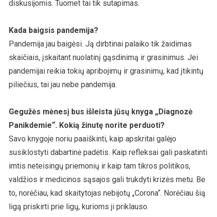
diskusijomis. Tuomet tai tik sutapimas.
Kada baigsis pandemija?
Pandemija jau baigėsi. Ją dirbtinai palaiko tik žaidimas
skaičiais, įskaitant nuolatinį gąsdinimą ir grasinimus. Jei
pandemijai reikia tokių apribojimų ir grasinimų, kad įtikintų
piliečius, tai jau nebe pandemija.
Gegužės mėnesį bus išleista jūsų knyga „Diagnozė
Panikdemie“. Kokią žinutę norite perduoti?
Savo knygoje noriu paaiškinti, kaip apskritai galėjo
susiklostyti dabartinė padėtis. Kaip refleksai gali paskatinti
imtis neteisingų priemonių ir kaip tam tikros politikos,
valdžios ir medicinos sąsajos gali trukdyti krizės metu. Be
to, norėčiau, kad skaitytojas nebijotų „Corona“. Norėčiau šią
ligą priskirti prie ligų, kurioms ji priklauso.