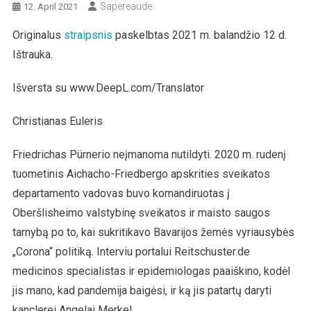
Sapereaude
12. April 2021
Originalus
straipsnis
paskelbtas 2021 m. balandžio 12 d.
Ištrauka.
Išversta su www.DeepL.com/Translator
Christianas Euleris
Friedrichas Pürnerio neįmanoma nutildyti. 2020 m. rudenį
tuometinis Aichacho-Friedbergo apskrities sveikatos
departamento vadovas buvo komandiruotas į
Oberšlisheimo valstybinę sveikatos ir maisto saugos
tarnybą po to, kai sukritikavo Bavarijos žemės vyriausybės
„Corona“ politiką. Interviu portalui Reitschuster.de
medicinos specialistas ir epidemiologas paaiškino, kodėl
jis mano, kad pandemija baigėsi, ir ką jis patartų daryti
kanclerei Angelai Merkel.