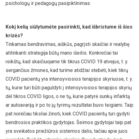
psichologų ir pedagogų pasipiktinimas.
Kokį kelią siūlytumėte pasirinkti, kad išbristume iš šios
krizės?
Tinkamas bendravimas, aiškūs, pagrįsti skaičiai ir realybę
atitinkanti strategija būtų mano išeitis. Konkrečiai tai
reikštų, kad skaičiuojame tik tikrus COVID 19 atvejus, t. y.
sergančius žmones, kad turime atidžiai stebėti, kiek tikrų
COVID pacientų yra intensyviosios terapijos skyriuose, t. y.
tų, kurie turi būti paguldyti į intensyviosios terapijos skyrių
dėl tikros COVID ligos, o ne tų, kurie patyrė sunkų infarktą
ar autoavariją ir po to jų tyrimų rezultatai buvo teigiami. Taip
pat norėčiau tiksliai žinoti, kiek COVID pacientų turi gydyti
bendrosios praktikos gydytojas. Šeimos gydytojai taip pat
yra sveikatos priežiūros sistemos dalis, tačiau apie juos