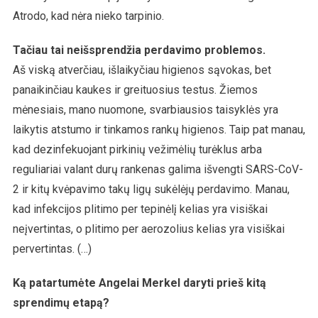
Atrodo, kad nėra nieko tarpinio.
Tačiau tai neišsprendžia perdavimo problemos.
Aš viską atverčiau, išlaikyčiau higienos sąvokas, bet
panaikinčiau kaukes ir greituosius testus. Žiemos
mėnesiais, mano nuomone, svarbiausios taisyklės yra
laikytis atstumo ir tinkamos rankų higienos. Taip pat manau,
kad dezinfekuojant pirkinių vežimėlių turėklus arba
reguliariai valant durų rankenas galima išvengti SARS-CoV-
2 ir kitų kvėpavimo takų ligų sukėlėjų perdavimo. Manau,
kad infekcijos plitimo per tepinėlį kelias yra visiškai
neįvertintas, o plitimo per aerozolius kelias yra visiškai
pervertintas. (…)
Ką patartumėte Angelai Merkel daryti prieš kitą
sprendimų etapą?