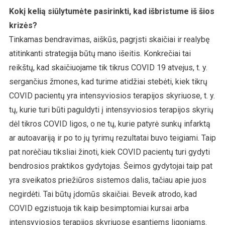
Kokį kelią siūlytumėte pasirinkti, kad išbristume iš šios
krizės?
Tinkamas bendravimas, aiškūs, pagrįsti skaičiai ir realybę
atitinkanti strategija būtų mano išeitis. Konkrečiai tai
reikštų, kad skaičiuojame tik tikrus COVID 19 atvejus, t. y.
sergančius žmones, kad turime atidžiai stebėti, kiek tikrų
COVID pacientų yra intensyviosios terapijos skyriuose, t. y.
tų, kurie turi būti paguldyti į intensyviosios terapijos skyrių
dėl tikros COVID ligos, o ne tų, kurie patyrė sunkų infarktą
ar autoavariją ir po to jų tyrimų rezultatai buvo teigiami. Taip
pat norėčiau tiksliai žinoti, kiek COVID pacientų turi gydyti
bendrosios praktikos gydytojas. Šeimos gydytojai taip pat
yra sveikatos priežiūros sistemos dalis, tačiau apie juos
negirdėti. Tai būtų įdomūs skaičiai. Beveik atrodo, kad
COVID egzistuoja tik kaip besimptomiai kursai arba
intensyviosios terapijos skyriuose esantiems ligoniams.