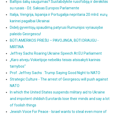
Baltijos šalių saugumas? Sustabdykite rusofobiją ir derėkitės
su rusais - Dž. Saksas Europos Parlamente
Italija, Vengrija, Ispanija ir Portugalija nepritaria 20 mlrd. eurų
karinei pagalbai Ukrainai
Didelį gyventojų spaudimą patyrusi Rumunijos vyriausybė
paleido Georgescu!
BŪTI AMERIKOS PRIEŠU – PAVOJINGA, BŪTI DRAUGU -
MIRTINA
Jeffrey Sachs Roaring Ukraine Speech At EU Parliament
„Karo atveju Vokietijoje nebeliks teisės atsisakyti karinės
tarnybos“
Prof. Jeffrey Sachs : Trump Saying Good Night to NATO
Strategic Culture - The arrest of Georgescu will push against
NATO
In which the United States suspends military aid to Ukraine
and impotent childish Eurotards lose their minds and say a lot
of foolish things
Jewish Voice For Peace - Israel wants to steal even more of