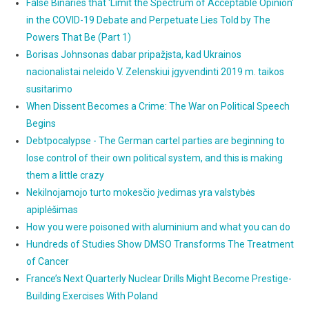
False Binaries that 'Limit the Spectrum of Acceptable Opinion'
in the COVID-19 Debate and Perpetuate Lies Told by The
Powers That Be (Part 1)
Borisas Johnsonas dabar pripažįsta, kad Ukrainos
nacionalistai neleido V. Zelenskiui įgyvendinti 2019 m. taikos
susitarimo
When Dissent Becomes a Crime: The War on Political Speech
Begins
Debtpocalypse - The German cartel parties are beginning to
lose control of their own political system, and this is making
them a little crazy
Nekilnojamojo turto mokesčio įvedimas yra valstybės
apiplėšimas
How you were poisoned with aluminium and what you can do
Hundreds of Studies Show DMSO Transforms The Treatment
of Cancer
France’s Next Quarterly Nuclear Drills Might Become Prestige-
Building Exercises With Poland