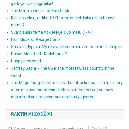
gerbėjams - blogi laikai!
The Military Origins of Facebook
Kas, po velnių, nutiko 1971 m. arba: kiek laiko reikia taupyti
namui?
Svarbiausia tema Vokietijoje šiuo metu (I - VI)
Elon Musk vs. George Soros
Sasha Latypova: My research summarized for a book chapter
Rainer Mausfeld - Kodėl karas?
Happy new year!
Jeffrey Sachs - The US is the most lawless country in the
world
The Magdeburg Christmas market attacker had a long history
of erratic and threatening behaviour that police routinely
minimised and prosecutors studiously ignored
RAKTINIAI ŽODŽIAI