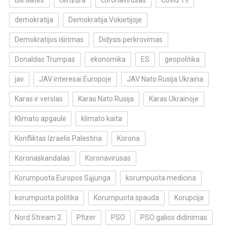
Bill Gates
cenzūra
coronavirusas
Covid 19
demokratija
Demokratija Vokietijoje
Demokratijos iširimas
Didysis perkrovimas
Donaldas Trumpas
ekonomika
ES
geopolitika
jav
JAV interesai Europoje
JAV Nato Rusija Ukraina
Karas ir verslas
Karas Nato Rusija
Karas Ukrainoje
Klimato apgaulė
klimato kaita
Konfliktas Izraelis Palestina
Korona
Koronaskandalas
Koronavirusas
Korumpuota Europos Sąjunga
korumpuota medicina
korumpuota politika
Korumpuota spauda
Korupcija
Nord Stream 2
Pfizer
PSO
PSO galios didinimas