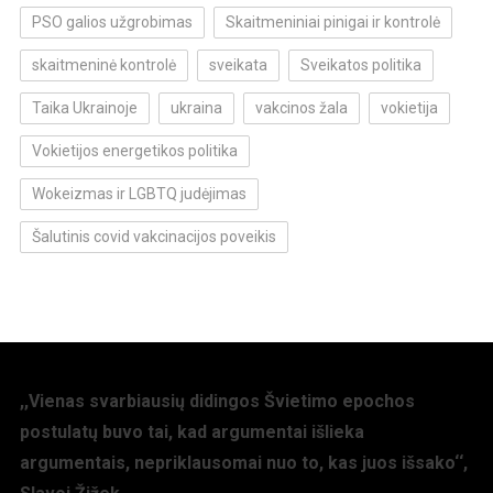
PSO galios užgrobimas
Skaitmeniniai pinigai ir kontrolė
skaitmeninė kontrolė
sveikata
Sveikatos politika
Taika Ukrainoje
ukraina
vakcinos žala
vokietija
Vokietijos energetikos politika
Wokeizmas ir LGBTQ judėjimas
Šalutinis covid vakcinacijos poveikis
,,Vienas svarbiausių didingos Švietimo epochos
postulatų buvo tai, kad argumentai išlieka
argumentais, nepriklausomai nuo to, kas juos išsako‘‘,