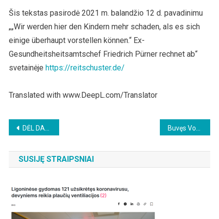
Šis tekstas pasirodė 2021 m. balandžio 12 d. pavadinimu
„„Wir werden hier den Kindern mehr schaden, als es sich
einige überhaupt vorstellen können.“ Ex-
Gesundheitsheitsamtschef Friedrich Pürner rechnet ab“
svetainėje
https://reitschuster.de/
Translated with www.DeepL.com/Translator
Beitragsnavigation
DĖL DARBUOTOJAMS PRIVALOMO JŲ SVEIKATOS PATIKRINIMO DĖL COVID-19 LIGOS
Buvęs Vokietijos Teisėjų Sąjungos vadovas Gnisa „priblokštas“: federalinė vyriausybė planuoja „nuolatinį uždarymą, kurio nebeįmanoma suvaldyti“
SUSIJĘ STRAIPSNIAI