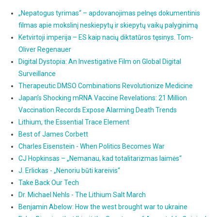
„Nepatogus tyrimas“ – apdovanojimas pelnęs dokumentinis
filmas apie mokslinį neskiepytų ir skiepytų vaikų palyginimą
Ketvirtoji imperija – ES kaip nacių diktatūros tęsinys. Tom-
Oliver Regenauer
Digital Dystopia: An Investigative Film on Global Digital
Surveillance
Therapeutic DMSO Combinations Revolutionize Medicine
Japan’s Shocking mRNA Vaccine Revelations: 21 Million
Vaccination Records Expose Alarming Death Trends
Lithium, the Essential Trace Element
Best of James Corbett
Charles Eisenstein - When Politics Becomes War
CJ Hopkinsas – „Nemanau, kad totalitarizmas laimės“
J. Erlickas - „Nenoriu būti kareivis“
Take Back Our Tech
Dr. Michael Nehls - The Lithium Salt March
Benjamin Abelow: How the west brought war to ukraine