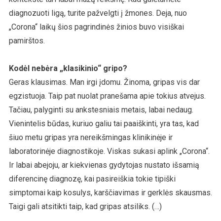
diagnozuoti ligą, turite pažvelgti į žmones. Deja, nuo
„Corona“ laikų šios pagrindinės žinios buvo visiškai
pamirštos.
Kodėl nebėra „klasikinio“ gripo?
Geras klausimas. Man irgi įdomu. Žinoma, gripas vis dar
egzistuoja. Taip pat nuolat pranešama apie tokius atvejus.
Tačiau, palyginti su ankstesniais metais, labai nedaug.
Vienintelis būdas, kuriuo galiu tai paaiškinti, yra tas, kad
šiuo metu gripas yra nereikšmingas klinikinėje ir
laboratorinėje diagnostikoje. Viskas sukasi aplink „Corona“.
Ir labai abejoju, ar kiekvienas gydytojas nustato išsamią
diferencinę diagnozę, kai pasireiškia tokie tipiški
simptomai kaip kosulys, karščiavimas ir gerklės skausmas.
Taigi gali atsitikti taip, kad gripas atsiliks. (…)