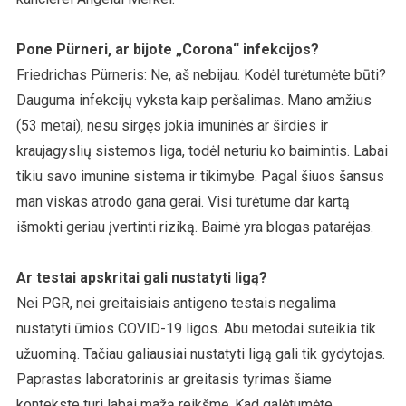
Pone Pürneri, ar bijote „Corona“ infekcijos?
Friedrichas Pürneris: Ne, aš nebijau. Kodėl turėtumėte būti?
Dauguma infekcijų vyksta kaip peršalimas. Mano amžius
(53 metai), nesu sirgęs jokia imuninės ar širdies ir
kraujagyslių sistemos liga, todėl neturiu ko baimintis. Labai
tikiu savo imunine sistema ir tikimybe. Pagal šiuos šansus
man viskas atrodo gana gerai. Visi turėtume dar kartą
išmokti geriau įvertinti riziką. Baimė yra blogas patarėjas.
Ar testai apskritai gali nustatyti ligą?
Nei PGR, nei greitaisiais antigeno testais negalima
nustatyti ūmios COVID-19 ligos. Abu metodai suteikia tik
užuominą. Tačiau galiausiai nustatyti ligą gali tik gydytojas.
Paprastas laboratorinis ar greitasis tyrimas šiame
kontekste turi labai mažą reikšmę. Kad galėtumėte