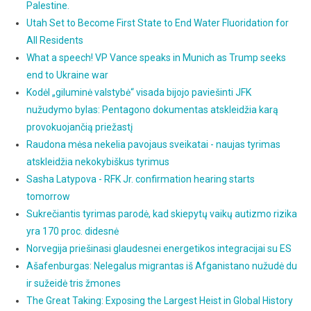
Palestine.
Utah Set to Become First State to End Water Fluoridation for
All Residents
What a speech! VP Vance speaks in Munich as Trump seeks
end to Ukraine war
Kodėl „giluminė valstybė“ visada bijojo paviešinti JFK
nužudymo bylas: Pentagono dokumentas atskleidžia karą
provokuojančią priežastį
Raudona mėsa nekelia pavojaus sveikatai - naujas tyrimas
atskleidžia nekokybiškus tyrimus
Sasha Latypova - RFK Jr. confirmation hearing starts
tomorrow
Sukrečiantis tyrimas parodė, kad skiepytų vaikų autizmo rizika
yra 170 proc. didesnė
Norvegija priešinasi glaudesnei energetikos integracijai su ES
Ašafenburgas: Nelegalus migrantas iš Afganistano nužudė du
ir sužeidė tris žmones
The Great Taking: Exposing the Largest Heist in Global History