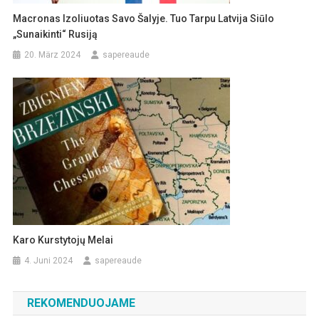
Macronas Izoliuotas Savo Šalyje. Tuo Tarpu Latvija Siūlo
„sunaikinti“ Rusiją
20. März 2024
sapereaude
Karo Kurstytojų Melai
4. Juni 2024
sapereaude
REKOMENDUOJAME