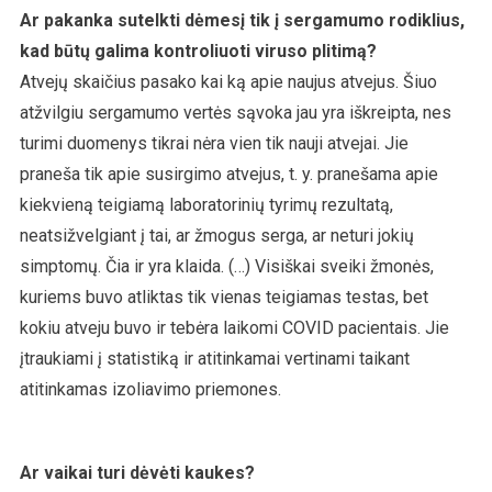
Ar pakanka sutelkti dėmesį tik į sergamumo rodiklius,
kad būtų galima kontroliuoti viruso plitimą?
Atvejų skaičius pasako kai ką apie naujus atvejus. Šiuo
atžvilgiu sergamumo vertės sąvoka jau yra iškreipta, nes
turimi duomenys tikrai nėra vien tik nauji atvejai. Jie
praneša tik apie susirgimo atvejus, t. y. pranešama apie
kiekvieną teigiamą laboratorinių tyrimų rezultatą,
neatsižvelgiant į tai, ar žmogus serga, ar neturi jokių
simptomų. Čia ir yra klaida. (…) Visiškai sveiki žmonės,
kuriems buvo atliktas tik vienas teigiamas testas, bet
kokiu atveju buvo ir tebėra laikomi COVID pacientais. Jie
įtraukiami į statistiką ir atitinkamai vertinami taikant
atitinkamas izoliavimo priemones.
Ar vaikai turi dėvėti kaukes?