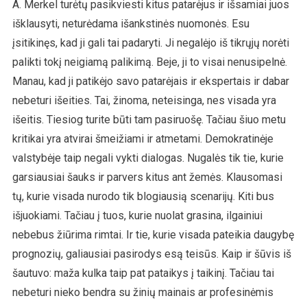
A. Merkel turėtų pasikviesti kitus patarėjus ir išsamiai juos
išklausyti, neturėdama išankstinės nuomonės. Esu
įsitikinęs, kad ji gali tai padaryti. Ji negalėjo iš tikrųjų norėti
palikti tokį neigiamą palikimą. Beje, ji to visai nenusipelnė.
Manau, kad ji patikėjo savo patarėjais ir ekspertais ir dabar
nebeturi išeities. Tai, žinoma, neteisinga, nes visada yra
išeitis. Tiesiog turite būti tam pasiruošę. Tačiau šiuo metu
kritikai yra atvirai šmeižiami ir atmetami. Demokratinėje
valstybėje taip negali vykti dialogas. Nugalės tik tie, kurie
garsiausiai šauks ir parvers kitus ant žemės. Klausomasi
tų, kurie visada nurodo tik blogiausią scenarijų. Kiti bus
išjuokiami. Tačiau į tuos, kurie nuolat grasina, ilgainiui
nebebus žiūrima rimtai. Ir tie, kurie visada pateikia daugybę
prognozių, galiausiai pasirodys esą teisūs. Kaip ir šūvis iš
šautuvo: maža kulka taip pat pataikys į taikinį. Tačiau tai
nebeturi nieko bendra su žinių mainais ar profesinėmis