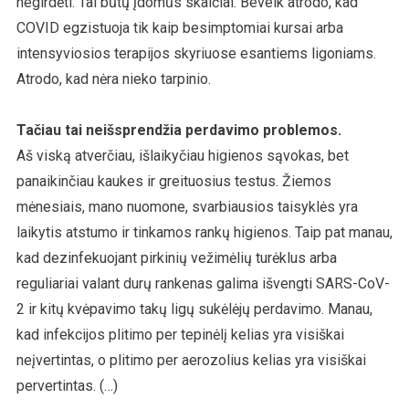
negirdėti. Tai būtų įdomūs skaičiai. Beveik atrodo, kad
COVID egzistuoja tik kaip besimptomiai kursai arba
intensyviosios terapijos skyriuose esantiems ligoniams.
Atrodo, kad nėra nieko tarpinio.
Tačiau tai neišsprendžia perdavimo problemos.
Aš viską atverčiau, išlaikyčiau higienos sąvokas, bet
panaikinčiau kaukes ir greituosius testus. Žiemos
mėnesiais, mano nuomone, svarbiausios taisyklės yra
laikytis atstumo ir tinkamos rankų higienos. Taip pat manau,
kad dezinfekuojant pirkinių vežimėlių turėklus arba
reguliariai valant durų rankenas galima išvengti SARS-CoV-
2 ir kitų kvėpavimo takų ligų sukėlėjų perdavimo. Manau,
kad infekcijos plitimo per tepinėlį kelias yra visiškai
neįvertintas, o plitimo per aerozolius kelias yra visiškai
pervertintas. (…)