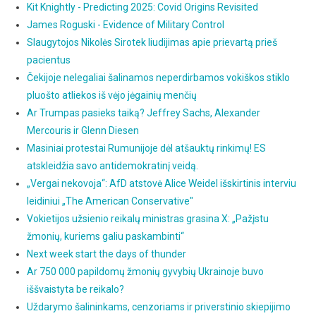
Kit Knightly - Predicting 2025: Covid Origins Revisited
James Roguski - Evidence of Military Control
Slaugytojos Nikolės Sirotek liudijimas apie prievartą prieš
pacientus
Čekijoje nelegaliai šalinamos neperdirbamos vokiškos stiklo
pluošto atliekos iš vėjo jėgainių menčių
Ar Trumpas pasieks taiką? Jeffrey Sachs, Alexander
Mercouris ir Glenn Diesen
Masiniai protestai Rumunijoje dėl atšauktų rinkimų! ES
atskleidžia savo antidemokratinį veidą.
„Vergai nekovoja“: AfD atstovė Alice Weidel išskirtinis interviu
leidiniui „The American Conservative"
Vokietijos užsienio reikalų ministras grasina X: „Pažįstu
žmonių, kuriems galiu paskambinti“
Next week start the days of thunder
Ar 750 000 papildomų žmonių gyvybių Ukrainoje buvo
iššvaistyta be reikalo?
Uždarymo šalininkams, cenzoriams ir priverstinio skiepijimo