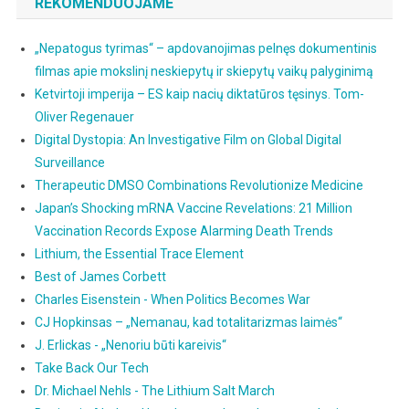
REKOMENDUOJAME
„Nepatogus tyrimas“ – apdovanojimas pelnęs dokumentinis
filmas apie mokslinį neskiepytų ir skiepytų vaikų palyginimą
Ketvirtoji imperija – ES kaip nacių diktatūros tęsinys. Tom-
Oliver Regenauer
Digital Dystopia: An Investigative Film on Global Digital
Surveillance
Therapeutic DMSO Combinations Revolutionize Medicine
Japan’s Shocking mRNA Vaccine Revelations: 21 Million
Vaccination Records Expose Alarming Death Trends
Lithium, the Essential Trace Element
Best of James Corbett
Charles Eisenstein - When Politics Becomes War
CJ Hopkinsas – „Nemanau, kad totalitarizmas laimės“
J. Erlickas - „Nenoriu būti kareivis“
Take Back Our Tech
Dr. Michael Nehls - The Lithium Salt March