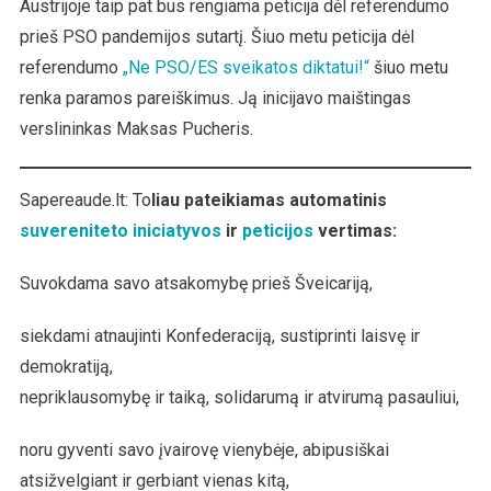
Austrijoje taip pat bus rengiama peticija dėl referendumo
prieš PSO pandemijos sutartį. Šiuo metu peticija dėl
referendumo
„Ne PSO/ES sveikatos diktatui!“
šiuo metu
renka paramos pareiškimus. Ją inicijavo maištingas
verslininkas Maksas Pucheris.
Sapereaude.lt: To
liau pateikiamas automatinis
suvereniteto iniciatyvos
ir
peticijos
vertimas:
Suvokdama savo atsakomybę prieš Šveicariją,
siekdami atnaujinti Konfederaciją, sustiprinti laisvę ir
demokratiją,
nepriklausomybę ir taiką, solidarumą ir atvirumą pasauliui,
noru gyventi savo įvairovę vienybėje, abipusiškai
atsižvelgiant ir gerbiant vienas kitą,