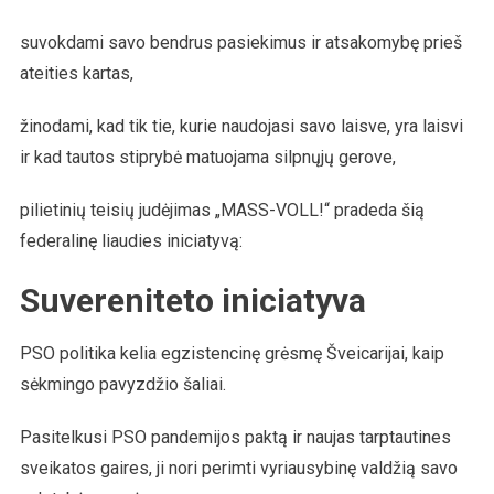
suvokdami savo bendrus pasiekimus ir atsakomybę prieš
ateities kartas,
žinodami, kad tik tie, kurie naudojasi savo laisve, yra laisvi
ir kad tautos stiprybė matuojama silpnųjų gerove,
pilietinių teisių judėjimas „MASS-VOLL!“ pradeda šią
federalinę liaudies iniciatyvą:
Suvereniteto iniciatyva
PSO politika kelia egzistencinę grėsmę Šveicarijai, kaip
sėkmingo pavyzdžio šaliai.
Pasitelkusi PSO pandemijos paktą ir naujas tarptautines
sveikatos gaires, ji nori perimti vyriausybinę valdžią savo