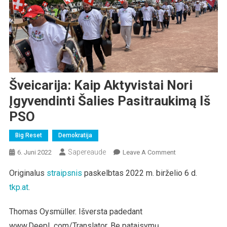
Šveicarija: Kaip Aktyvistai Nori
Įgyvendinti Šalies Pasitraukimą Iš
PSO
Big Reset
Demokratija
Sapereaude
On
6. Juni 2022
Leave A Comment
Šveicarija:
Originalus
straipsnis
paskelbtas 2022 m. birželio 6 d.
Kaip
tkp.at
.
Aktyvistai
Nori
Įgyvendinti
Thomas Oysmüller. Išversta padedant
Šalies
www.DeepL.com/Translator. Be pataisymų.