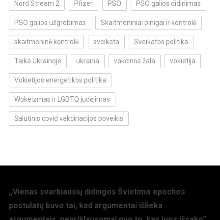
Nord Stream 2
Pfizer
PSO
PSO galios didinimas
PSO galios užgrobimas
Skaitmeniniai pinigai ir kontrolė
skaitmeninė kontrolė
sveikata
Sveikatos politika
Taika Ukrainoje
ukraina
vakcinos žala
vokietija
Vokietijos energetikos politika
Wokeizmas ir LGBTQ judėjimas
Šalutinis covid vakcinacijos poveikis
,,Vienas svarbiausių didingos Švietimo epochos
postulatų buvo tai, kad argumentai išlieka
argumentais, nepriklausomai nuo to, kas juos išsako‘‘,