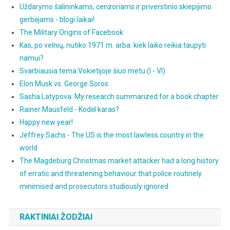
Uždarymo šalininkams, cenzoriams ir priverstinio skiepijimo
gerbėjams - blogi laikai!
The Military Origins of Facebook
Kas, po velnių, nutiko 1971 m. arba: kiek laiko reikia taupyti
namui?
Svarbiausia tema Vokietijoje šiuo metu (I - VI)
Elon Musk vs. George Soros
Sasha Latypova: My research summarized for a book chapter
Rainer Mausfeld - Kodėl karas?
Happy new year!
Jeffrey Sachs - The US is the most lawless country in the
world
The Magdeburg Christmas market attacker had a long history
of erratic and threatening behaviour that police routinely
minimised and prosecutors studiously ignored
RAKTINIAI ŽODŽIAI