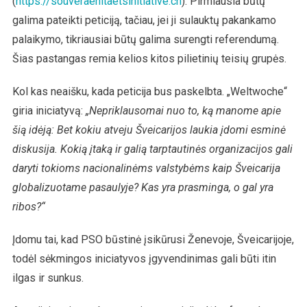
(
https://souveraenitaetsinitiative.ch
). Pirmiausia būtų
galima pateikti peticiją, tačiau, jei ji sulauktų pakankamo
palaikymo, tikriausiai būtų galima surengti referendumą.
Šias pastangas remia kelios kitos pilietinių teisių grupės.
Kol kas neaišku, kada peticija bus paskelbta. „Weltwoche“
giria iniciatyvą:
„Nepriklausomai nuo to, ką manome apie
šią idėją: Bet kokiu atveju Šveicarijos laukia įdomi esminė
diskusija. Kokią įtaką ir galią tarptautinės organizacijos gali
daryti tokioms nacionalinėms valstybėms kaip Šveicarija
globalizuotame pasaulyje? Kas yra prasminga, o gal yra
ribos?“
Įdomu tai, kad PSO būstinė įsikūrusi Ženevoje, Šveicarijoje,
todėl sėkmingos iniciatyvos įgyvendinimas gali būti itin
ilgas ir sunkus.