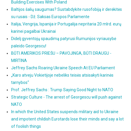
Building Exercises With Poland
Baltijos šalių saugumas? Sustabdykite rusofobiją ir derėkitės
su rusais - Dž. Saksas Europos Parlamente
Italija, Vengrija, Ispanija ir Portugalija nepritaria 20 mlrd. eurų
karinei pagalbai Ukrainai
Didelį gyventojų spaudimą patyrusi Rumunijos vyriausybė
paleido Georgescu!
BŪTI AMERIKOS PRIEŠU – PAVOJINGA, BŪTI DRAUGU -
MIRTINA
Jeffrey Sachs Roaring Ukraine Speech At EU Parliament
„Karo atveju Vokietijoje nebeliks teisės atsisakyti karinės
tarnybos“
Prof. Jeffrey Sachs : Trump Saying Good Night to NATO
Strategic Culture - The arrest of Georgescu will push against
NATO
In which the United States suspends military aid to Ukraine
and impotent childish Eurotards lose their minds and say a lot
of foolish things