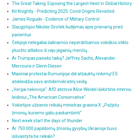
The Great Taking: Exposing the Largest Heist in Global History
Kit Knightly - Predicting 2025: Covid Origins Revisited
James Roguski - Evidence of Military Control
Slaugytojos Nikolės Sirotek liudijimas apie prievartą prieš
pacientus
Čekijoje nelegaliai šalinamos neperdirbamos vokiškos stiklo
pluošto atliekos iš vėjo jėgainių menčių
Ar Trumpas pasieks taiką? Jeffrey Sachs, Alexander
Mercouris ir Glenn Diesen
Masiniai protestai Rumunijoje dėl atšauktų rinkimų! ES
atskleidžia savo antidemokratinį veidą.
„Vergai nekovoja“: AfD atstovė Alice Weidel išskirtinis interviu
leidiniui „The American Conservative"
Vokietijos užsienio reikalų ministras grasina X: „Pažįstu
žmonių, kuriems galiu paskambinti“
Next week start the days of thunder
Ar 750 000 papildomų žmonių gyvybių Ukrainoje buvo
iššvaistyta be reikalo?