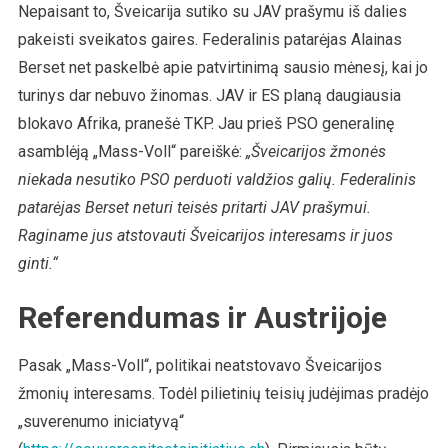
Nepaisant to, Šveicarija sutiko su JAV prašymu iš dalies
pakeisti sveikatos gaires. Federalinis patarėjas Alainas
Berset net paskelbė apie patvirtinimą sausio mėnesį, kai jo
turinys dar nebuvo žinomas. JAV ir ES planą daugiausia
blokavo Afrika, pranešė TKP. Jau prieš PSO generalinę
asamblėją „Mass-Voll“ pareiškė:
„Šveicarijos žmonės
niekada nesutiko PSO perduoti valdžios galių. Federalinis
patarėjas Berset neturi teisės pritarti JAV prašymui.
Raginame jus atstovauti Šveicarijos interesams ir juos
ginti.“
Referendumas ir Austrijoje
Pasak „Mass-Voll“, politikai neatstovavo Šveicarijos
žmonių interesams. Todėl pilietinių teisių judėjimas pradėjo
„suverenumo iniciatyvą“