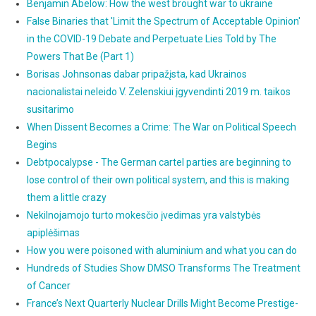
Benjamin Abelow: How the west brought war to ukraine
False Binaries that 'Limit the Spectrum of Acceptable Opinion'
in the COVID-19 Debate and Perpetuate Lies Told by The
Powers That Be (Part 1)
Borisas Johnsonas dabar pripažįsta, kad Ukrainos
nacionalistai neleido V. Zelenskiui įgyvendinti 2019 m. taikos
susitarimo
When Dissent Becomes a Crime: The War on Political Speech
Begins
Debtpocalypse - The German cartel parties are beginning to
lose control of their own political system, and this is making
them a little crazy
Nekilnojamojo turto mokesčio įvedimas yra valstybės
apiplėšimas
How you were poisoned with aluminium and what you can do
Hundreds of Studies Show DMSO Transforms The Treatment
of Cancer
France’s Next Quarterly Nuclear Drills Might Become Prestige-