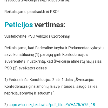
išsaugoti Šveicarijos nepriklausomybę.
Reikalaujame pasitraukti iš PSO!
Peticijos
vertimas:
Sustabdykite PSO valdžios užgrobimą!
Reikalaujame, kad Federalinė taryba ir Parlamentas vykdytų
savo konstitucinę (1) pareigą ginti Konfederacijos
suverenitetą ir užtikrintų, kad Šveicarija atmestų naująsias
PSO (2) sveikatos gaires.
1) Federalinės Konstitucijos 2 str. 1 dalis: „Šveicarijos
Konfederacija gina žmonių laisvę ir teises, saugo šalies
nepriklausomybę ir saugumą“.
2)
apps.who.int/gb/ebwha/pdf_files/WHA75/A75_18-