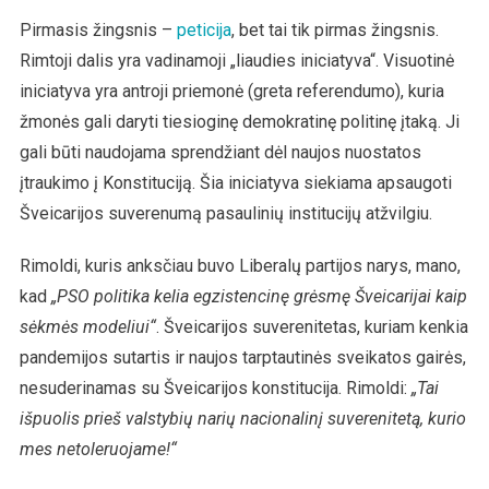
Pirmasis žingsnis –
peticija
, bet tai tik pirmas žingsnis.
Rimtoji dalis yra vadinamoji „liaudies iniciatyva“. Visuotinė
iniciatyva yra antroji priemonė (greta referendumo), kuria
žmonės gali daryti tiesioginę demokratinę politinę įtaką. Ji
gali būti naudojama sprendžiant dėl naujos nuostatos
įtraukimo į Konstituciją. Šia iniciatyva siekiama apsaugoti
Šveicarijos suverenumą pasaulinių institucijų atžvilgiu.
Rimoldi, kuris anksčiau buvo Liberalų partijos narys, mano,
kad
„PSO politika kelia egzistencinę grėsmę Šveicarijai kaip
sėkmės modeliui“
. Šveicarijos suverenitetas, kuriam kenkia
pandemijos sutartis ir naujos tarptautinės sveikatos gairės,
nesuderinamas su Šveicarijos konstitucija. Rimoldi:
„Tai
išpuolis prieš valstybių narių nacionalinį suverenitetą, kurio
mes netoleruojame!“