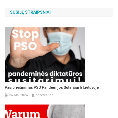
SUSIJĘ STRAIPSNIAI
Pasipriešinimas PSO Pandemijos Sutarčiai Ir Lietuvoje
24. Mai 2024
sapereaude