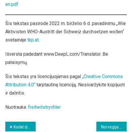
en.pdf
Šis tekstas pasirodė 2022 m. birželio 6 d. pavadinimu „Wie
Aktivisten WHO-Austritt der Schweiz durchsetzen wollen“
svetainėje
tkp.at
.
Išversta padedant www.DeepL.com/Translator. Be
pataisymų.
Šis tekstas yra licencijuojamas pagal
„Creative Commons
Attribution 4.0“
tarptautinę licenciją. Nesivaržykite kopijuoti
ir dalintis.
Nuotrauka:
freiheitstrychler
Beitragsnavigation
Kodėl didelis vakcinacijos lygis lemia didelį kovidų skaičių
Norvegija: Pirmoji vyriausybė sujungia skaitmeninių mokėjimų duomenis ir kasos kvitus