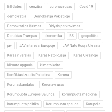
Bill Gates
cenzūra
coronavirusas
Covid 19
demokratija
Demokratija Vokietijoje
Demokratijos iširimas
Didysis perkrovimas
Donaldas Trumpas
ekonomika
ES
geopolitika
jav
JAV interesai Europoje
JAV Nato Rusija Ukraina
Karas ir verslas
Karas Nato Rusija
Karas Ukrainoje
Klimato apgaulė
klimato kaita
Konfliktas Izraelis Palestina
Korona
Koronaskandalas
Koronavirusas
Korumpuota Europos Sąjunga
korumpuota medicina
korumpuota politika
Korumpuota spauda
Korupcija