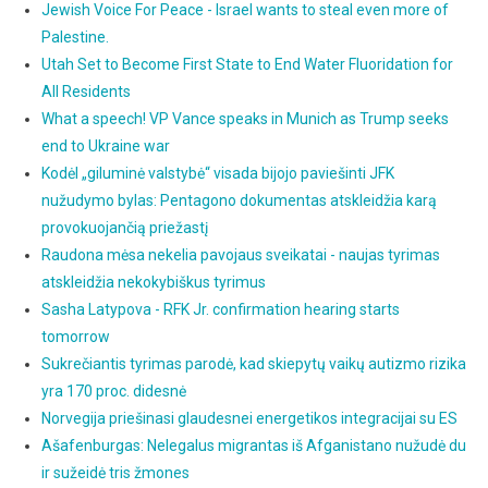
Jewish Voice For Peace - Israel wants to steal even more of
Palestine.
Utah Set to Become First State to End Water Fluoridation for
All Residents
What a speech! VP Vance speaks in Munich as Trump seeks
end to Ukraine war
Kodėl „giluminė valstybė“ visada bijojo paviešinti JFK
nužudymo bylas: Pentagono dokumentas atskleidžia karą
provokuojančią priežastį
Raudona mėsa nekelia pavojaus sveikatai - naujas tyrimas
atskleidžia nekokybiškus tyrimus
Sasha Latypova - RFK Jr. confirmation hearing starts
tomorrow
Sukrečiantis tyrimas parodė, kad skiepytų vaikų autizmo rizika
yra 170 proc. didesnė
Norvegija priešinasi glaudesnei energetikos integracijai su ES
Ašafenburgas: Nelegalus migrantas iš Afganistano nužudė du
ir sužeidė tris žmones