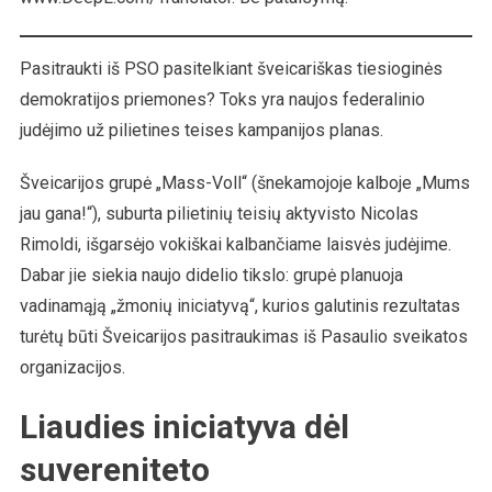
Pasitraukimą
Iš
PSO
Pasitraukti iš PSO pasitelkiant šveicariškas tiesioginės
demokratijos priemones? Toks yra naujos federalinio
judėjimo už pilietines teises kampanijos planas.
Šveicarijos grupė „Mass-Voll“ (šnekamojoje kalboje „Mums
jau gana!“), suburta pilietinių teisių aktyvisto Nicolas
Rimoldi, išgarsėjo vokiškai kalbančiame laisvės judėjime.
Dabar jie siekia naujo didelio tikslo: grupė planuoja
vadinamąją „žmonių iniciatyvą“, kurios galutinis rezultatas
turėtų būti Šveicarijos pasitraukimas iš Pasaulio sveikatos
organizacijos.
Liaudies iniciatyva dėl
suvereniteto