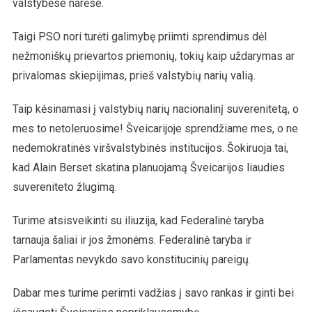
valstybėse narėse.
Taigi PSO nori turėti galimybę priimti sprendimus dėl
nežmoniškų prievartos priemonių, tokių kaip uždarymas ar
privalomas skiepijimas, prieš valstybių narių valią.
Taip kėsinamasi į valstybių narių nacionalinį suverenitetą, o
mes to netoleruosime! Šveicarijoje sprendžiame mes, o ne
nedemokratinės viršvalstybinės institucijos. Šokiruoja tai,
kad Alain Berset skatina planuojamą Šveicarijos liaudies
suvereniteto žlugimą.
Turime atsisveikinti su iliuzija, kad Federalinė taryba
tarnauja šaliai ir jos žmonėms. Federalinė taryba ir
Parlamentas nevykdo savo konstitucinių pareigų.
Dabar mes turime perimti vadžias į savo rankas ir ginti bei