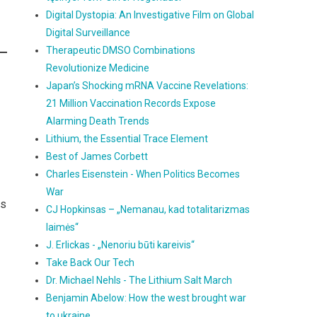
Digital Dystopia: An Investigative Film on Global
Digital Surveillance
Therapeutic DMSO Combinations
Revolutionize Medicine
Japan’s Shocking mRNA Vaccine Revelations:
21 Million Vaccination Records Expose
Alarming Death Trends
Lithium, the Essential Trace Element
Best of James Corbett
Charles Eisenstein - When Politics Becomes
War
as
CJ Hopkinsas – „Nemanau, kad totalitarizmas
laimės“
J. Erlickas - „Nenoriu būti kareivis“
Take Back Our Tech
Dr. Michael Nehls - The Lithium Salt March
Benjamin Abelow: How the west brought war
to ukraine