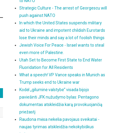
to NATO
Strategic Culture - The arrest of Georgescu will
push against NATO
In which the United States suspends military
aid to Ukraine and impotent childish Eurotards
lose their minds and say a lot of foolish things
Jewish Voice For Peace - Israel wants to steal
even more of Palestine.
Utah Set to Become First State to End Water
Fluoridation for All Residents
What a speech! VP Vance speaks in Munich as
Trump seeks end to Ukraine war
Kodėl „giluminė valstybė“ visada bijojo
paviešinti JFK nužudymo bylas: Pentagono
dokumentas atskleidžia karą provokuojančią
priežastį
Raudona mėsa nekelia pavojaus sveikatai -
naujas tyrimas atskleidžia nekokybiškus