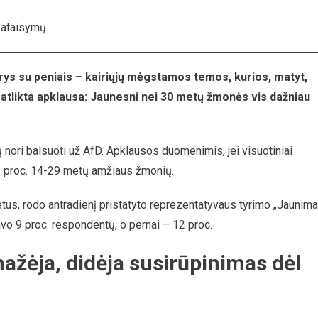
pataisymų.
ariausia
rys su peniais – kairiųjų mėgstamos temos, kurios, matyt,
imo
i atlikta apklausa: Jaunesni nei 30 metų žmonės vis dažniau
 nori balsuoti už AfD. Apklausos duomenimis, jei visuotiniai
 22 proc. 14-29 metų amžiaus žmonių.
etus, rodo antradienį pristatyto reprezentatyvaus tyrimo „Jaunim
avo 9 proc. respondentų, o pernai – 12 proc.
ažėja, didėja susirūpinimas dėl