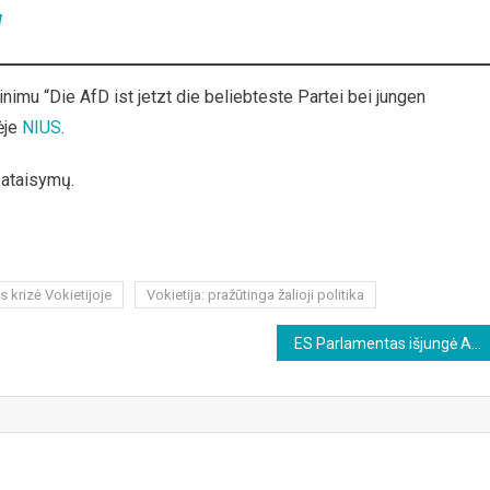
!
nimu “Die AfD ist jetzt die beliebteste Partei bei jungen
ėje
NIUS
.
pataisymų.
krizė Vokietijoje
Vokietija: pražūtinga žalioji politika
ES Parlamentas išjungė AfD politikės mikrofoną, kai ji kalbėjo apie korupciją ES