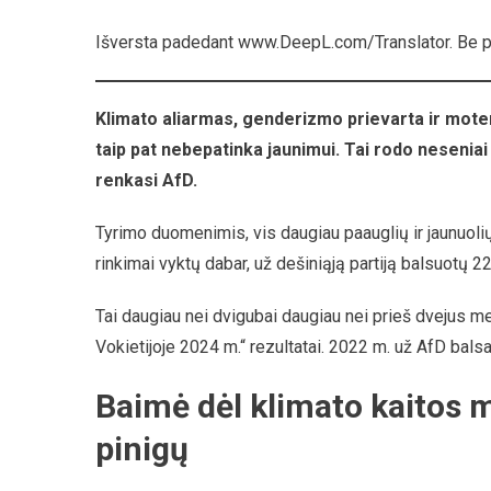
Dabar
Išversta padedant www.DeepL.com/Translator. Be 
Yra
Populi
Partija
Klimato aliarmas, genderizmo prievarta ir mote
Tarp
Jaun
taip pat nebepatinka jaunimui. Tai rodo nesenia
renkasi AfD.
Tyrimo duomenimis, vis daugiau paauglių ir jaunuolių
rinkimai vyktų dabar, už dešiniąją partiją balsuotų
Tai daugiau nei dvigubai daugiau nei prieš dvejus m
Vokietijoje 2024 m.“ rezultatai. 2022 m. už AfD bals
Baimė dėl klimato kaitos m
pinigų