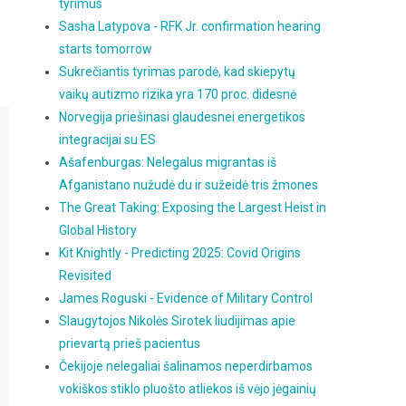
tyrimus
Sasha Latypova - RFK Jr. confirmation hearing
starts tomorrow
Sukrečiantis tyrimas parodė, kad skiepytų
vaikų autizmo rizika yra 170 proc. didesnė
Norvegija priešinasi glaudesnei energetikos
integracijai su ES
Ašafenburgas: Nelegalus migrantas iš
Afganistano nužudė du ir sužeidė tris žmones
The Great Taking: Exposing the Largest Heist in
Global History
Kit Knightly - Predicting 2025: Covid Origins
Revisited
James Roguski - Evidence of Military Control
Slaugytojos Nikolės Sirotek liudijimas apie
prievartą prieš pacientus
Čekijoje nelegaliai šalinamos neperdirbamos
vokiškos stiklo pluošto atliekos iš vėjo jėgainių