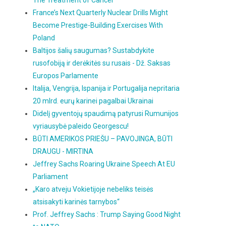
The Treatment of Cancer
France’s Next Quarterly Nuclear Drills Might
Become Prestige-Building Exercises With
Poland
Baltijos šalių saugumas? Sustabdykite
rusofobiją ir derėkitės su rusais - Dž. Saksas
Europos Parlamente
Italija, Vengrija, Ispanija ir Portugalija nepritaria
20 mlrd. eurų karinei pagalbai Ukrainai
Didelį gyventojų spaudimą patyrusi Rumunijos
vyriausybė paleido Georgescu!
BŪTI AMERIKOS PRIEŠU – PAVOJINGA, BŪTI
DRAUGU - MIRTINA
Jeffrey Sachs Roaring Ukraine Speech At EU
Parliament
„Karo atveju Vokietijoje nebeliks teisės
atsisakyti karinės tarnybos“
Prof. Jeffrey Sachs : Trump Saying Good Night