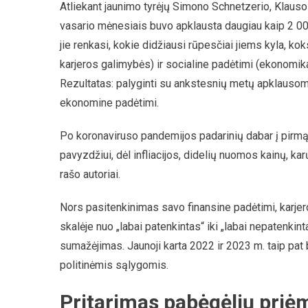
Atliekant jaunimo tyrėjų Simono Schnetzerio, Klauso 
vasario mėnesiais buvo apklausta daugiau kaip 2 000
jie renkasi, kokie didžiausi rūpesčiai jiems kyla, ko
karjeros galimybės) ir socialine padėtimi (ekonomik
Rezultatas: palyginti su ankstesnių metų apklausomis,
ekonomine padėtimi.
Po koronaviruso pandemijos padarinių dabar į pirmą v
pavyzdžiui, dėl infliacijos, didelių nuomos kainų, k
rašo autoriai.
Nors pasitenkinimas savo finansine padėtimi, karjero
skalėje nuo „labai patenkintas“ iki „labai nepatenkint
sumažėjimas. Jaunoji karta 2022 ir 2023 m. taip pat
politinėmis sąlygomis.
Pritarimas pabėgėlių pri