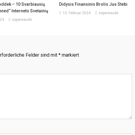
oddek – 10 Svarbiausių
Didysis Finansinis Brolis Jus Stebi
ned“ Interneto Svetainių
10. Februar 2024
sapereaude
024
sapereaude
rforderliche Felder sind mit
*
markiert