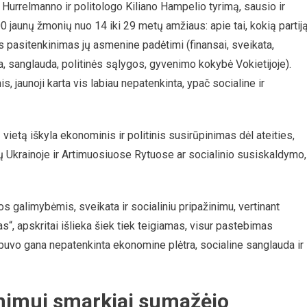
Hurrelmanno ir politologo Kiliano Hampelio tyrimą, sausio ir
 jaunų žmonių nuo 14 iki 29 metų amžiaus: apie tai, kokią partij
ks pasitenkinimas jų asmenine padėtimi (finansai, sveikata,
a, sanglauda, politinės sąlygos, gyvenimo kokybė Vokietijoje).
 jaunoji karta vis labiau nepatenkinta, ypač socialine ir
ietą iškyla ekonominis ir politinis susirūpinimas dėl ateities,
arų Ukrainoje ir Artimuosiuose Rytuose ar socialinio susiskaldymo,
s galimybėmis, sveikata ir socialiniu pripažinimu, vertinant
as“, apskritai išlieka šiek tiek teigiamas, visur pastebimas
 buvo gana nepatenkinta ekonomine plėtra, socialine sanglauda ir
ėmimui smarkiai sumažėjo