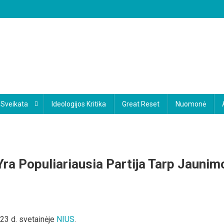
Sveikata
Ideologijos Kritika
Great Reset
Nuomonė
 Yra Populiariausia Partija Tarp Jaunim
natyva
23 d. svetainėje
NIUS
.
ijai“