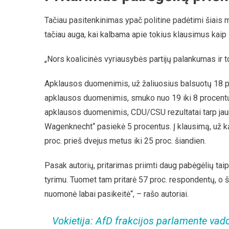
Tačiau pasitenkinimas ypač politine padėtimi šiais 
tačiau auga, kai kalbama apie tokius klausimus kaip i
„Nors koalicinės vyriausybės partijų palankumas ir t
Apklausos duomenimis, už žaliuosius balsuotų 18 proc
apklausos duomenimis, smuko nuo 19 iki 8 procentų,
apklausos duomenimis, CDU/CSU rezultatai tarp jaun
Wagenknecht“ pasiekė 5 procentus. Į klausimą, už k
proc. prieš dvejus metus iki 25 proc. šiandien.
Pasak autorių, pritarimas priimti daug pabėgėlių tai
tyrimu. Tuomet tam pritarė 57 proc. respondentų, o š
nuomonė labai pasikeitė“, – rašo autoriai.
Vokietija: AfD frakcijos parlamente vad