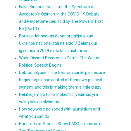
False Binaries that 'Limit the Spectrum of
ą
Acceptable Opinion' in the COVID-19 Debate
and Perpetuate Lies Told by The Powers That
Be (Part 1)
Borisas Johnsonas dabar pripažįsta, kad
Ukrainos nacionalistai neleido V. Zelenskiui
įgyvendinti 2019 m. taikos susitarimo
When Dissent Becomes a Crime: The War on
Political Speech Begins
Debtpocalypse - The German cartel parties are
beginning to lose control of their own political
system, and this is making them a little crazy
Nekilnojamojo turto mokesčio įvedimas yra
valstybės apiplėšimas
How you were poisoned with aluminium and
what you can do
Hundreds of Studies Show DMSO Transforms