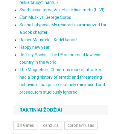
reikia taupyti namui?
Svarbiausia tema Vokietijoje šiuo metu (I - VI)
Elon Musk vs. George Soros
Sasha Latypova: My research summarized for
a book chapter
Rainer Mausfeld - Kodėl karas?
Happy new year!
Jeffrey Sachs - The US is the most lawless
country in the world
The Magdeburg Christmas market attacker
had a long history of erratic and threatening
behaviour that police routinely minimised and
prosecutors studiously ignored
RAKTINIAI ŽODŽIAI
Bill Gates
cenzūra
coronavirusas