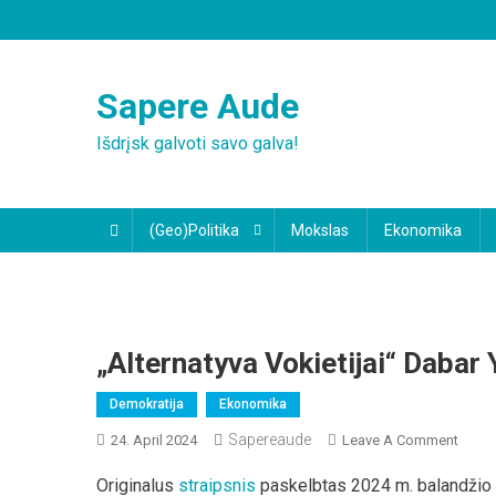
Skip
to
content
Sapere Aude
Išdrįsk galvoti savo galva!
(Geo)Politika
Mokslas
Ekonomika
„Alternatyva Vokietijai“ Dabar
Demokratija
Ekonomika
Sapereaude
On
24. April 2024
Leave A Comment
„Alter
Originalus
str
aipsnis
paskelbtas 2024 m. balandžio 
Vokiet