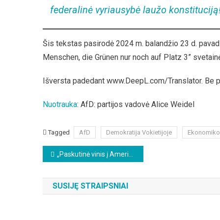
federalinė vyriausybė laužo konstituciją
Šis tekstas pasirodė 2024 m. balandžio 23 d. pavadi
Menschen, die Grünen nur noch auf Platz 3” svetain
Išversta padedant www.DeepL.com/Translator. Be 
Nuotrauka
: AfD: partijos vadovė Alice Weidel
Tagged
AfD
Demokratija Vokietijoje
Ekonomikos 
Beitragsnavigation
„Paskutinė vinis į Amerikos karstą?“ – Ronas Paulas apie įvykius JAV
SUSIJĘ STRAIPSNIAI