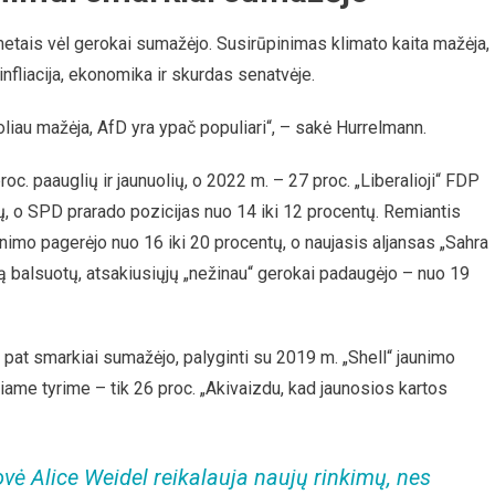
metais vėl gerokai sumažėjo. Susirūpinimas klimato kaita mažėja,
nfliacija, ekonomika ir skurdas senatvėje.
oliau mažėja, AfD yra ypač populiari“, – sakė Hurrelmann.
. paauglių ir jaunuolių, o 2022 m. – 27 proc. „Liberalioji“ FDP
 o SPD prarado pozicijas nuo 14 iki 12 procentų. Remiantis
imo pagerėjo nuo 16 iki 20 procentų, o naujasis aljansas „Sahra
ą balsuotų, atsakiusiųjų „nežinau“ gerokai padaugėjo – nuo 19
p pat smarkiai sumažėjo, palyginti su 2019 m. „Shell“ jaunimo
iame tyrime – tik 26 proc. „Akivaizdu, kad jaunosios kartos
ovė Alice Weidel reikalauja naujų rinkimų, nes