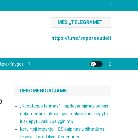
MES „TELEGRAME“
https://t.me/sapereaudelt
Apie/knygos
REKOMENDUOJAME
o
„Nepatogus tyrimas“ – apdovanojimas pelnęs
dokumentinis filmas apie mokslinį neskiepytų
ir skiepytų vaikų palyginimą
Ketvirtoji imperija – ES kaip nacių diktatūros
tęsinys. Tom-Oliver Regenauer