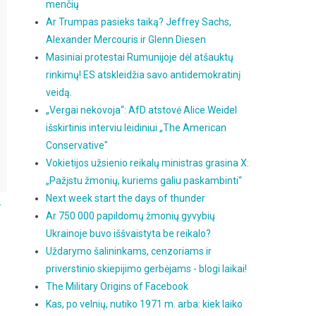
menčių
Ar Trumpas pasieks taiką? Jeffrey Sachs,
Alexander Mercouris ir Glenn Diesen
Masiniai protestai Rumunijoje dėl atšauktų
rinkimų! ES atskleidžia savo antidemokratinį
veidą.
„Vergai nekovoja“: AfD atstovė Alice Weidel
išskirtinis interviu leidiniui „The American
Conservative"
Vokietijos užsienio reikalų ministras grasina X:
„Pažįstu žmonių, kuriems galiu paskambinti“
Next week start the days of thunder
.
Ar 750 000 papildomų žmonių gyvybių
Ukrainoje buvo iššvaistyta be reikalo?
Uždarymo šalininkams, cenzoriams ir
priverstinio skiepijimo gerbėjams - blogi laikai!
The Military Origins of Facebook
Kas, po velnių, nutiko 1971 m. arba: kiek laiko