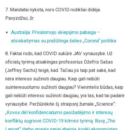
7. Mandatai nyksta, nors COVID rodikliai didėja.
Pavyzdžiui, žr:
Australija: Privalomojo skiepijimo pabaiga –
atsiskaitymas su pražūtinga šalies „Corona“ politika
8. Faktai rodo, kad COVID sukūrė JAV vyriausybė. Už
oficialų tyrimą atsakingas profesorius Džefris Sašas
(Jeffrey Sachs) teigė, kad. Tačiau jis taip pat sakė, kad
nėra intereso sužinoti daugiau. Kaip gali nebūti
suinteresuotumo sužinoti daugiau? Vienintelis būdas, kaip
gali nebūti intereso sužinoti daugiau, yra tas, kad tai padarė
vyriausybė. Peržiūrėkite šį straipsnį žurnale „Science“:
„Kovos dėl konfidencialumo pasižadėjimo ir interesų
konfliktų sugriovė COVID-19 kilmės tyrimą: Buvę „The
Lancet“ darbo grupės nariai abejoja, kodėl ekonomistas