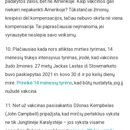
padarytos žalos, bet ne Amerikoje. Kaip vakcinos gali
niekam nepakenkti Amerikoje? Tūkstančiai žmonių
kreipėsi dėl kompensacijos, tačiau nebuvo skirta nė viena
kompensacija. Tai paprasčiausiai neįmanoma, jei
vyriausybė neslepia savo veiksmų.
10. Plačiausias kada nors atliktas mirties tyrimas, 14
mėnesių trukęs intensyvus tyrimas, įrodė, kad vakcinos
žudo žmones. 27 metų Jackas Lastas iš Stowmarketo
buvo paskiepytas 2021 m. kovo 30 d. ir po kelių dienų
mirė.
Prireikė 14 mėnesių tyrimo
, kad būtų nustatyta, jog jį
nužudė vakcina.
11. Net už vakcinas pasisakantis Džonas Kempbelas
(John Campbell) pripažįsta, kad mirčių perteklius vyksta
ne tik Jungtinėje Karalystėje – jos vyksta visame