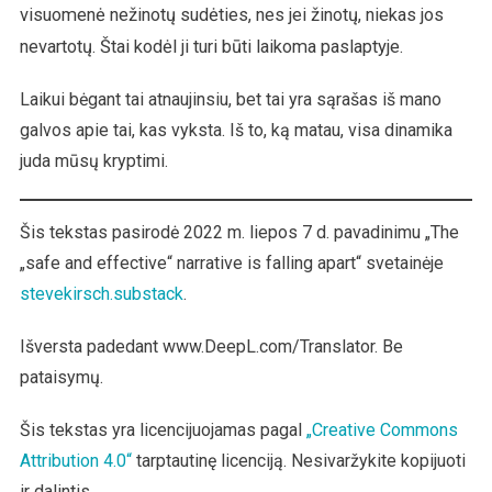
visuomenė nežinotų sudėties, nes jei žinotų, niekas jos
nevartotų. Štai kodėl ji turi būti laikoma paslaptyje.
Laikui bėgant tai atnaujinsiu, bet tai yra sąrašas iš mano
galvos apie tai, kas vyksta. Iš to, ką matau, visa dinamika
juda mūsų kryptimi.
Šis tekstas pasirodė 2022 m. liepos 7 d. pavadinimu „The
„safe and effective“ narrative is falling apart“ svetainėje
stevekirsch.substack
.
Išversta padedant www.DeepL.com/Translator. Be
pataisymų.
Šis tekstas yra licencijuojamas pagal
„Creative Commons
Attribution 4.0“
tarptautinę licenciją. Nesivaržykite kopijuoti
ir dalintis.