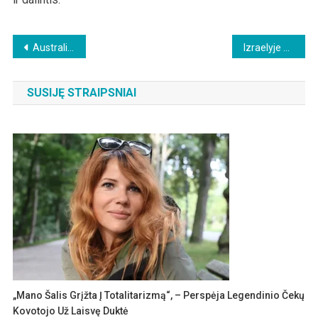
Beitragsnavigation
Australija: Privalomojo skiepijimo pabaiga – atsiskaitymas su pražūtinga šalies „Corona“ politika
Izraelyje atliktas tyrimas: Kovid nedidina širdies ligų rizikos neskiepytiesiems
SUSIJĘ STRAIPSNIAI
„Mano Šalis Grįžta Į Totalitarizmą“, – Perspėja Legendinio Čekų
Kovotojo Už Laisvę Duktė