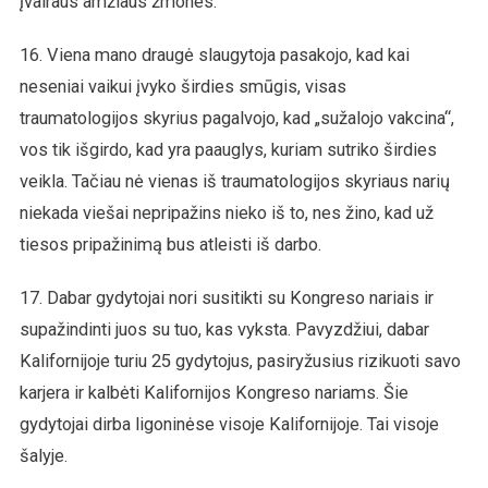
įvairaus amžiaus žmones.
16. Viena mano draugė slaugytoja pasakojo, kad kai
neseniai vaikui įvyko širdies smūgis, visas
traumatologijos skyrius pagalvojo, kad „sužalojo vakcina“,
vos tik išgirdo, kad yra paauglys, kuriam sutriko širdies
veikla. Tačiau nė vienas iš traumatologijos skyriaus narių
niekada viešai nepripažins nieko iš to, nes žino, kad už
tiesos pripažinimą bus atleisti iš darbo.
17. Dabar gydytojai nori susitikti su Kongreso nariais ir
supažindinti juos su tuo, kas vyksta. Pavyzdžiui, dabar
Kalifornijoje turiu 25 gydytojus, pasiryžusius rizikuoti savo
karjera ir kalbėti Kalifornijos Kongreso nariams. Šie
gydytojai dirba ligoninėse visoje Kalifornijoje. Tai visoje
šalyje.