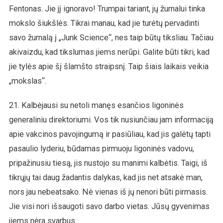
Fentonas. Jie jį ignoravo! Trumpai tariant, jų žurnalui tinka
mokslo šiukšlės. Tikrai manau, kad jie turėtų pervadinti
savo žurnalą į „Junk Science“, nes taip būtų tiksliau. Tačiau
akivaizdu, kad tikslumas jiems nerūpi. Galite būti tikri, kad
jie tylės apie šį šlamšto straipsnį. Taip šiais laikais veikia
„mokslas“.
21. Kalbėjausi su netoli manęs esančios ligoninės
generaliniu direktoriumi. Vos tik nusiunčiau jam informaciją
apie vakcinos pavojingumą ir pasiūliau, kad jis galėtų tapti
pasaulio lyderiu, būdamas pirmuoju ligoninės vadovu,
pripažinusiu tiesą, jis nustojo su manimi kalbėtis. Taigi, iš
tikrųjų tai daug žadantis dalykas, kad jis net atsakė man,
nors jau nebeatsako. Nė vienas iš jų nenori būti pirmasis.
Jie visi nori išsaugoti savo darbo vietas. Jūsų gyvenimas
jiems nėra svarbus.