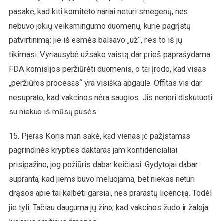
pasakė, kad kiti komiteto nariai neturi smegenų, nes
nebuvo jokių veiksmingumo duomenų, kurie pagrįstų
patvirtinimą: jie iš esmės balsavo „už“, nes to iš jų
tikimasi. Vyriausybė užsako vaistą dar prieš paprašydama
FDA komisijos peržiūrėti duomenis, o tai įrodo, kad visas
„peržiūros procesas“ yra visiška apgaulė. Offitas vis dar
nesuprato, kad vakcinos nėra saugios. Jis nenori diskutuoti
su niekuo iš mūsų pusės.
15. Pjeras Koris man sakė, kad vienas jo pažįstamas
pagrindinės krypties daktaras jam konfidencialiai
prisipažino, jog požiūris dabar keičiasi. Gydytojai dabar
supranta, kad jiems buvo meluojama, bet niekas neturi
drąsos apie tai kalbėti garsiai, nes prarastų licenciją. Todėl
jie tyli. Tačiau dauguma jų žino, kad vakcinos žudo ir žaloja