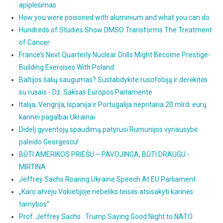
apiplėšimas
How you were poisoned with aluminium and what you can do
Hundreds of Studies Show DMSO Transforms The Treatment
of Cancer
France’s Next Quarterly Nuclear Drills Might Become Prestige-
Building Exercises With Poland
Baltijos šalių saugumas? Sustabdykite rusofobiją ir derėkitės
su rusais - Dž. Saksas Europos Parlamente
Italija, Vengrija, Ispanija ir Portugalija nepritaria 20 mlrd. eurų
karinei pagalbai Ukrainai
Didelį gyventojų spaudimą patyrusi Rumunijos vyriausybė
paleido Georgescu!
BŪTI AMERIKOS PRIEŠU – PAVOJINGA, BŪTI DRAUGU -
MIRTINA
Jeffrey Sachs Roaring Ukraine Speech At EU Parliament
„Karo atveju Vokietijoje nebeliks teisės atsisakyti karinės
tarnybos“
Prof. Jeffrey Sachs : Trump Saying Good Night to NATO