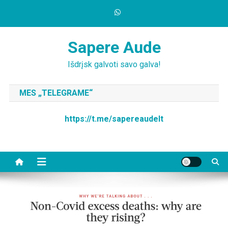
Skip
to
content
Sapere Aude
Išdrįsk galvoti savo galva!
MES „TELEGRAME“
https://t.me/sapereaudelt