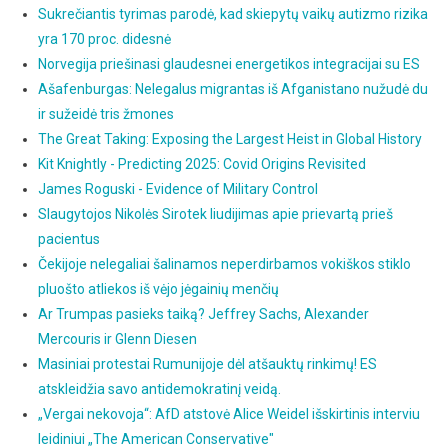
Sukrečiantis tyrimas parodė, kad skiepytų vaikų autizmo rizika
yra 170 proc. didesnė
Norvegija priešinasi glaudesnei energetikos integracijai su ES
Ašafenburgas: Nelegalus migrantas iš Afganistano nužudė du
ir sužeidė tris žmones
The Great Taking: Exposing the Largest Heist in Global History
Kit Knightly - Predicting 2025: Covid Origins Revisited
James Roguski - Evidence of Military Control
Slaugytojos Nikolės Sirotek liudijimas apie prievartą prieš
pacientus
Čekijoje nelegaliai šalinamos neperdirbamos vokiškos stiklo
pluošto atliekos iš vėjo jėgainių menčių
Ar Trumpas pasieks taiką? Jeffrey Sachs, Alexander
Mercouris ir Glenn Diesen
Masiniai protestai Rumunijoje dėl atšauktų rinkimų! ES
atskleidžia savo antidemokratinį veidą.
„Vergai nekovoja“: AfD atstovė Alice Weidel išskirtinis interviu
leidiniui „The American Conservative"