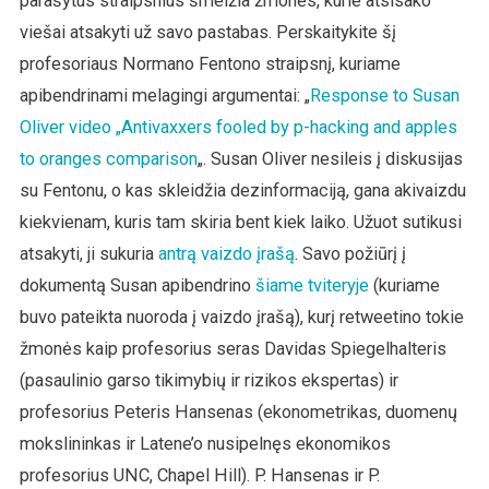
parašytus straipsnius šmeižia žmonės, kurie atsisako
viešai atsakyti už savo pastabas. Perskaitykite šį
profesoriaus Normano Fentono straipsnį, kuriame
apibendrinami melagingi argumentai: „
Response to Susan
Oliver video „Antivaxxers fooled by p-hacking and apples
to oranges comparison
„. Susan Oliver nesileis į diskusijas
su Fentonu, o kas skleidžia dezinformaciją, gana akivaizdu
kiekvienam, kuris tam skiria bent kiek laiko. Užuot sutikusi
atsakyti, ji sukuria
antrą vaizdo įrašą
. Savo požiūrį į
dokumentą Susan apibendrino
šiame tviteryje
(kuriame
buvo pateikta nuoroda į vaizdo įrašą), kurį retweetino tokie
žmonės kaip profesorius seras Davidas Spiegelhalteris
(pasaulinio garso tikimybių ir rizikos ekspertas) ir
profesorius Peteris Hansenas (ekonometrikas, duomenų
mokslininkas ir Latene’o nusipelnęs ekonomikos
profesorius UNC, Chapel Hill). P. Hansenas ir P.