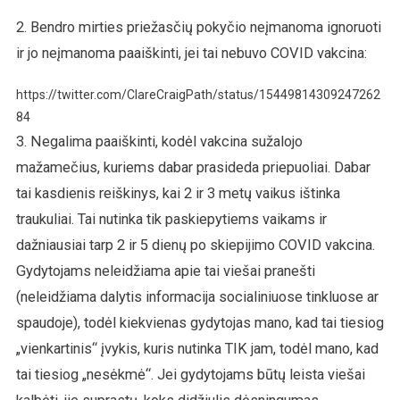
2. Bendro mirties priežasčių pokyčio neįmanoma ignoruoti
ir jo neįmanoma paaiškinti, jei tai nebuvo COVID vakcina:
https://twitter.com/ClareCraigPath/status/15449814309247262
84
3. Negalima paaiškinti, kodėl vakcina sužalojo
mažamečius, kuriems dabar prasideda priepuoliai. Dabar
tai kasdienis reiškinys, kai 2 ir 3 metų vaikus ištinka
traukuliai. Tai nutinka tik paskiepytiems vaikams ir
dažniausiai tarp 2 ir 5 dienų po skiepijimo COVID vakcina.
Gydytojams neleidžiama apie tai viešai pranešti
(neleidžiama dalytis informacija socialiniuose tinkluose ar
spaudoje), todėl kiekvienas gydytojas mano, kad tai tiesiog
„vienkartinis“ įvykis, kuris nutinka TIK jam, todėl mano, kad
tai tiesiog „nesėkmė“. Jei gydytojams būtų leista viešai