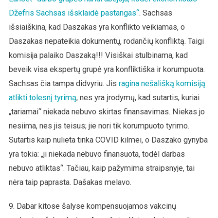
Džefris Sachsas išsklaidė pastangas“
. Sachsas
išsiaiškina, kad Daszakas yra konflikto veikiamas, o
Daszakas nepateikia dokumentų, rodančių konfliktą. Taigi
komisija palaiko Daszaką!!! Visiškai stulbinama, kad
beveik visa ekspertų grupė yra konfliktiška ir korumpuota.
Sachsas čia tampa didvyriu. Jis
ragina nešališką komisiją
atlikti tolesnį tyrimą
, nes yra įrodymų, kad sutartis, kuriai
„tariamai“ niekada nebuvo skirtas finansavimas. Niekas jo
nesiima, nes jis teisus; jie nori tik korumpuoto tyrimo.
Sutartis kaip nulieta tinka COVID kilmei, o Daszako gynyba
yra tokia: „ji niekada nebuvo finansuota, todėl darbas
nebuvo atliktas“. Tačiau, kaip pažymima straipsnyje, tai
nėra taip paprasta. Dašakas melavo.
9. Dabar kitose šalyse kompensuojamos vakcinų