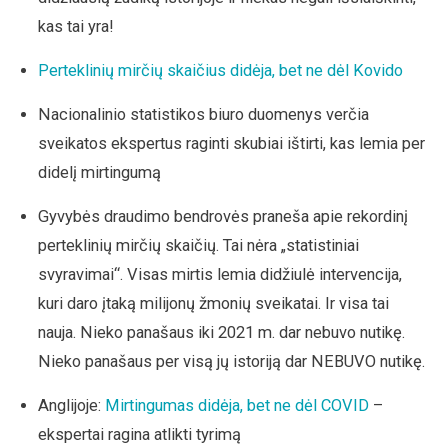
kas tai yra!
Perteklinių mirčių skaičius didėja, bet ne dėl Kovido
Nacionalinio statistikos biuro duomenys verčia
sveikatos ekspertus raginti skubiai ištirti, kas lemia per
didelį mirtingumą
Gyvybės draudimo bendrovės praneša apie rekordinį
perteklinių mirčių skaičių. Tai nėra „statistiniai
svyravimai“. Visas mirtis lemia didžiulė intervencija,
kuri daro įtaką milijonų žmonių sveikatai. Ir visa tai
nauja. Nieko panašaus iki 2021 m. dar nebuvo nutikę.
Nieko panašaus per visą jų istoriją dar NEBUVO nutikę.
Anglijoje:
Mirtingumas didėja, bet ne dėl COVID
–
ekspertai ragina atlikti tyrimą