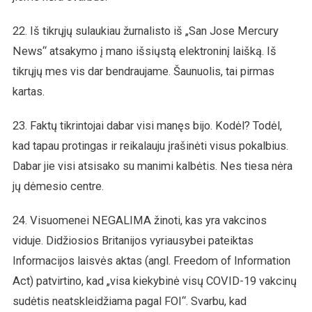
22. Iš tikrųjų sulaukiau žurnalisto iš „San Jose Mercury
News“ atsakymo į mano išsiųstą elektroninį laišką. Iš
tikrųjų mes vis dar bendraujame. Šaunuolis, tai pirmas
kartas.
23. Faktų tikrintojai dabar visi manęs bijo. Kodėl? Todėl,
kad tapau protingas ir reikalauju įrašinėti visus pokalbius.
Dabar jie visi atsisako su manimi kalbėtis. Nes tiesa nėra
jų dėmesio centre.
24. Visuomenei NEGALIMA žinoti, kas yra vakcinos
viduje. Didžiosios Britanijos vyriausybei pateiktas
Informacijos laisvės aktas (angl. Freedom of Information
Act) patvirtino, kad „visa kiekybinė visų COVID-19 vakcinų
sudėtis neatskleidžiama pagal FOI“. Svarbu, kad