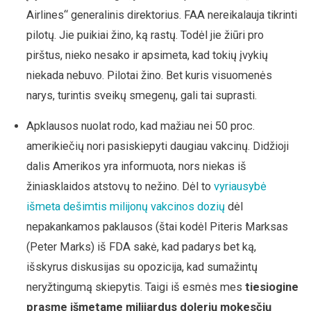
Airlines“ generalinis direktorius. FAA nereikalauja tikrinti
pilotų. Jie puikiai žino, ką rastų. Todėl jie žiūri pro
pirštus, nieko nesako ir apsimeta, kad tokių įvykių
niekada nebuvo. Pilotai žino. Bet kuris visuomenės
narys, turintis sveikų smegenų, gali tai suprasti.
Apklausos nuolat rodo, kad mažiau nei 50 proc.
amerikiečių nori pasiskiepyti daugiau vakcinų. Didžioji
dalis Amerikos yra informuota, nors niekas iš
žiniasklaidos atstovų to nežino. Dėl to
vyriausybė
išmeta dešimtis milijonų vakcinos dozių
dėl
nepakankamos paklausos (štai kodėl Piteris Marksas
(Peter Marks) iš FDA sakė, kad padarys bet ką,
išskyrus diskusijas su opozicija, kad sumažintų
neryžtingumą skiepytis. Taigi iš esmės mes
tiesiogine
prasme išmetame milijardus dolerių mokesčių