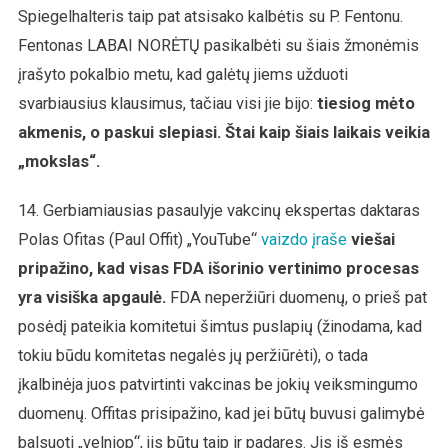
Spiegelhalteris taip pat atsisako kalbėtis su P. Fentonu.
Fentonas LABAI NORĖTŲ pasikalbėti su šiais žmonėmis
įrašyto pokalbio metu, kad galėtų jiems užduoti
svarbiausius klausimus, tačiau visi jie bijo:
tiesiog mėto
akmenis, o paskui slepiasi. Štai kaip šiais laikais veikia
„mokslas“.
14. Gerbiamiausias pasaulyje vakcinų ekspertas daktaras
Polas Ofitas (Paul Offit) „YouTube“
vaizdo įraše
viešai
pripažino, kad visas FDA išorinio vertinimo procesas
yra visiška apgaulė.
FDA neperžiūri duomenų, o prieš pat
posėdį pateikia komitetui šimtus puslapių (žinodama, kad
tokiu būdu komitetas negalės jų peržiūrėti), o tada
įkalbinėja juos patvirtinti vakcinas be jokių veiksmingumo
duomenų. Offitas prisipažino, kad jei būtų buvusi galimybė
balsuoti „velniop“, jis būtų taip ir padaręs. Jis iš esmės