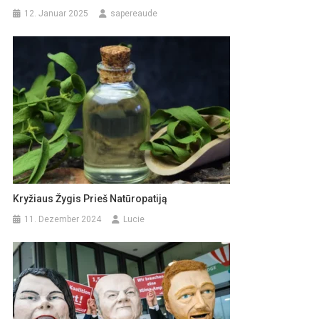
12. Januar 2025
sapereaude
Kryžiaus Žygis Prieš Natūropatiją
11. Dezember 2024
Lucie