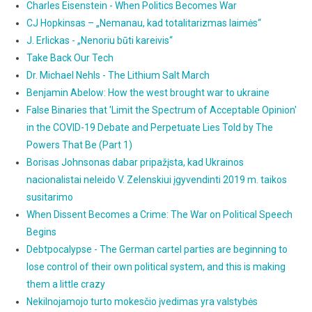
Charles Eisenstein - When Politics Becomes War
CJ Hopkinsas – „Nemanau, kad totalitarizmas laimės“
J. Erlickas - „Nenoriu būti kareivis“
Take Back Our Tech
Dr. Michael Nehls - The Lithium Salt March
Benjamin Abelow: How the west brought war to ukraine
False Binaries that 'Limit the Spectrum of Acceptable Opinion'
in the COVID-19 Debate and Perpetuate Lies Told by The
Powers That Be (Part 1)
Borisas Johnsonas dabar pripažįsta, kad Ukrainos
nacionalistai neleido V. Zelenskiui įgyvendinti 2019 m. taikos
susitarimo
When Dissent Becomes a Crime: The War on Political Speech
Begins
Debtpocalypse - The German cartel parties are beginning to
lose control of their own political system, and this is making
them a little crazy
Nekilnojamojo turto mokesčio įvedimas yra valstybės