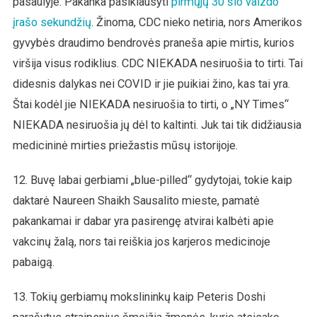
pasaulyje. Pakanka pasiklausyti
pirmųjų 30 šio vaizdo
įrašo sekundžių
. Žinoma, CDC nieko netiria, nors Amerikos
gyvybės draudimo bendrovės praneša apie mirtis, kurios
viršija visus rodiklius. CDC NIEKADA nesiruošia to tirti. Tai
didesnis dalykas nei COVID ir jie puikiai žino, kas tai yra.
Štai kodėl jie NIEKADA nesiruošia to tirti, o „NY Times“
NIEKADA nesiruošia jų dėl to kaltinti. Juk tai tik didžiausia
medicininė mirties priežastis mūsų istorijoje.
12. Buvę labai gerbiami „blue-pilled“ gydytojai, tokie kaip
daktarė Naureen Shaikh Sausalito mieste, pamatė
pakankamai ir dabar yra pasirengę atvirai kalbėti apie
vakcinų žalą, nors tai reiškia jos karjeros medicinoje
pabaigą.
13. Tokių gerbiamų mokslininkų kaip Peteris Doshi