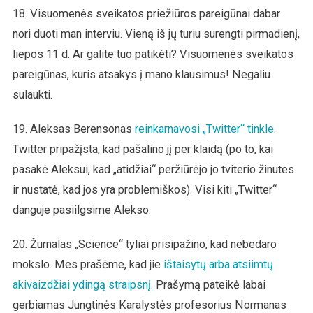
18. Visuomenės sveikatos priežiūros pareigūnai dabar
nori duoti man interviu. Vieną iš jų turiu surengti pirmadienį,
liepos 11 d. Ar galite tuo patikėti? Visuomenės sveikatos
pareigūnas, kuris atsakys į mano klausimus! Negaliu
sulaukti.
19. Aleksas Berensonas
reinkarnavosi „Twitter“ tinkle
.
Twitter pripažįsta, kad pašalino jį per klaidą (po to, kai
pasakė Aleksui, kad „atidžiai“ peržiūrėjo jo tviterio žinutes
ir nustatė, kad jos yra problemiškos). Visi kiti „Twitter“
danguje pasiilgsime Alekso.
20. Žurnalas „Science“ tyliai prisipažino, kad nebedaro
mokslo. Mes prašėme, kad jie
ištaisytų arba atsiimtų
akivaizdžiai ydingą straipsnį
. Prašymą pateikė labai
gerbiamas Jungtinės Karalystės profesorius Normanas