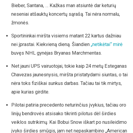
Bieber, Santana, … Kažkas man atsiuntė dar keturių
neseniai atšauktų koncertų sąrašą. Tai nėra normalu,
žmonės.
Sportininkai miršta visiems matant 22 kartus dažniau
nei įprastai. Kiekvieną dieną. Šiandien
„netikėtai“ mirė
buvęs NHL gynėjas Bryanas Marchmentas.
Net jauni UPS vairuotojai, tokie kaip 24 metų Esteganas
Chavezas jaunesnysis, miršta pristatydami siuntas, o tai
nėra toks fiziškai sunkus darbas. Tačiau tai tik mirtys,
apie kurias girdite.
Pilotai patiria precedento neturinčius įvykius, tačiau oro
linijų bendrovės atsisako tikrinti pilotus dėl širdies
veiklos sutrikimų. Kai Bobui Snow iškart po nusileidimo
įvyko širdies smūgis, jam net nepaskambino „American