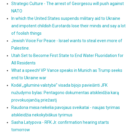
Strategic Culture - The arrest of Georgescu will push against
NATO
In which the United States suspends military aid to Ukraine
and impotent childish Eurotards lose their minds and say a lot
of foolish things
Jewish Voice For Peace - Israel wants to steal even more of
Palestine.
Utah Set to Become First State to End Water Fluoridation for
All Residents
What a speech! VP Vance speaks in Munich as Trump seeks
end to Ukraine war
Kodėl „giluminė valstybė“ visada bijojo paviešinti JFK
nužudymo bylas: Pentagono dokumentas atskleidžia karą
provokuojančią priežastį
Raudona mėsa nekelia pavojaus sveikatai - naujas tyrimas
atskleidžia nekokybiškus tyrimus
Sasha Latypova - RFK Jr. confirmation hearing starts
tomorrow