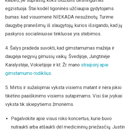
kalbėti, jie suprastų, koks didžiulis dėsningumas
egzistuoja. Štai kodėl ligoninės užčiaupia gydytojams
burnas: kad visuomenė NIEKADA nesužinotų. Turime
daugybę pranešimų iš slaugytojų, kurios išsigando, kad jų
paskyros socialiniuose tinkluose yra stebimos.
4. Šalys pradeda suvokti, kad gimstamumas mažėja ir
daugėja negyvų gimusių vaikų. Švedijoje, Jungtinėje
Karalystėje, Vokietijoje ir kt. Žr. mano
straipsnį apie
gimstamumo rodiklius
.
5. Mirtis ir sužalojimai vyksta visiems matant ir nėra jokio
tikėtino paaiškinimo visiems sutapimams. Visi šie įvykiai
vyksta tik skiepytiems žmonėms.
Pagalvokite apie visus roko koncertus, kurie buvo
nutraukti arba atšaukti dėl medicininių priežasčių. Justin