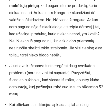
mokėtojų pinigų
, kad pagamintume produktą, kurio
niekas nenori. Ar kas nors Kongrese skundžiasi dėl
valdžios išlaidavimo: Ne. Nė vieno žmogaus. Ar kas
nors pagrindinėje žiniasklaidoje atkreipia dėmesį į tai,
kad užsakyti produktą, kurio niekas nenori, yra kvaila?
Ne. Niekas iš pagrindinių žiniasklaidos priemonių
nesiruošia skelbti tokio straipsnio. Jie visi tiesiog eina
toliau, tarsi nieko blogo nebūtų.
Jauni sveiki žmonės turi neregėtai daug sveikatos
problemų (nors ne visi tai supranta). Pavyzdžiui,
šiandien sužinojau, kad vienas iš mūsų country klubo
darbuotojų, kurį pažinojau, mirė nuo insulto būdamas 52
metų.
Kai atliekame auditorijos apklausas, labai daug