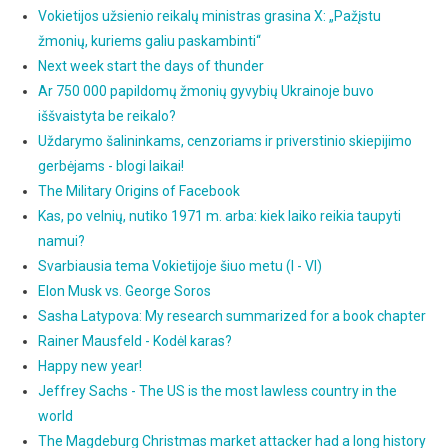
Vokietijos užsienio reikalų ministras grasina X: „Pažįstu
žmonių, kuriems galiu paskambinti“
Next week start the days of thunder
Ar 750 000 papildomų žmonių gyvybių Ukrainoje buvo
iššvaistyta be reikalo?
Uždarymo šalininkams, cenzoriams ir priverstinio skiepijimo
gerbėjams - blogi laikai!
The Military Origins of Facebook
Kas, po velnių, nutiko 1971 m. arba: kiek laiko reikia taupyti
namui?
Svarbiausia tema Vokietijoje šiuo metu (I - VI)
Elon Musk vs. George Soros
Sasha Latypova: My research summarized for a book chapter
Rainer Mausfeld - Kodėl karas?
Happy new year!
Jeffrey Sachs - The US is the most lawless country in the
world
The Magdeburg Christmas market attacker had a long history