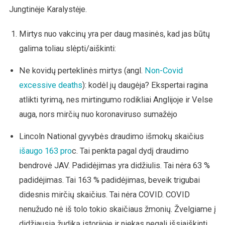
Jungtinėje Karalystėje.
Mirtys nuo vakcinų yra per daug masinės, kad jas būtų
galima toliau slėpti/aiškinti:
Ne kovidų perteklinės mirtys (angl.
Non-Covid
excessive deaths
): kodėl jų daugėja? Ekspertai ragina
atlikti tyrimą, nes mirtingumo rodikliai Anglijoje ir Velse
auga, nors mirčių nuo koronaviruso sumažėjo
Lincoln National gyvybės draudimo išmokų skaičius
išaugo 163 pro
c. Tai penkta pagal dydį draudimo
bendrovė JAV. Padidėjimas yra didžiulis. Tai nėra 63 %
padidėjimas. Tai 163 % padidėjimas, beveik trigubai
didesnis mirčių skaičius. Tai nėra COVID. COVID
nenužudo nė iš tolo tokio skaičiaus žmonių. Žvelgiame į
didžiausią žudiką istorijoje ir niekas negali išsiaiškinti,