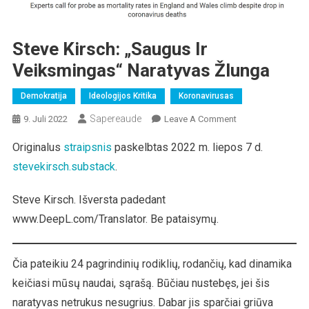
Steve Kirsch: „Saugus Ir
Veiksmingas“ Naratyvas Žlunga
Demokratija
Ideologijos Kritika
Koronavirusas
Sapereaude
On
9. Juli 2022
Leave A Comment
Steve
Originalus
straipsnis
paskelbtas 2022 m. liepos 7 d.
Kirsch:
stevekirsch.substack
.
„Saugus
Ir
Veiksmingas“
Steve Kirsch. Išversta padedant
Naratyvas
www.DeepL.com/Translator. Be pataisymų.
Žlunga
Čia pateikiu 24 pagrindinių rodiklių, rodančių, kad dinamika
keičiasi mūsų naudai, sąrašą. Būčiau nustebęs, jei šis
naratyvas netrukus nesugrius. Dabar jis sparčiai griūva