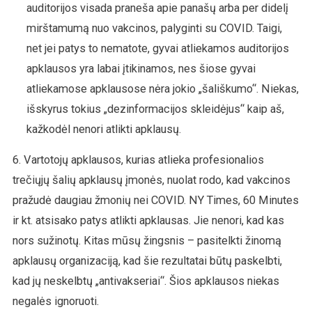
auditorijos visada praneša apie panašų arba per didelį
mirštamumą nuo vakcinos, palyginti su COVID. Taigi,
net jei patys to nematote, gyvai atliekamos auditorijos
apklausos yra labai įtikinamos, nes šiose gyvai
atliekamose apklausose nėra jokio „šališkumo“. Niekas,
išskyrus tokius „dezinformacijos skleidėjus“ kaip aš,
kažkodėl nenori atlikti apklausų.
6. Vartotojų apklausos, kurias atlieka profesionalios
trečiųjų šalių apklausų įmonės, nuolat rodo, kad vakcinos
pražudė daugiau žmonių nei COVID. NY Times, 60 Minutes
ir kt. atsisako patys atlikti apklausas. Jie nenori, kad kas
nors sužinotų. Kitas mūsų žingsnis – pasitelkti žinomą
apklausų organizaciją, kad šie rezultatai būtų paskelbti,
kad jų neskelbtų „antivakseriai“. Šios apklausos niekas
negalės ignoruoti.