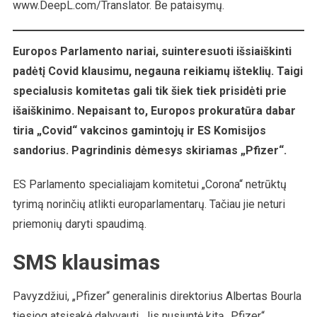
www.DeepL.com/Translator. Be pataisymų.
„didžiausias
Korupcijos
Skandalas
Europos Parlamento nariai, suinteresuoti išsiaiškinti
Žmonijos
padėtį Covid klausimu, negauna reikiamų išteklių. Taigi
Istorijoje“
specialusis komitetas gali tik šiek tiek prisidėti prie
išaiškinimo. Nepaisant to, Europos prokuratūra dabar
tiria „Covid“ vakcinos gamintojų ir ES Komisijos
sandorius. Pagrindinis dėmesys skiriamas „Pfizer“.
ES Parlamento specialiajam komitetui „Corona“ netrūktų
tyrimą norinčių atlikti europarlamentarų. Tačiau jie neturi
priemonių daryti spaudimą.
SMS klausimas
Pavyzdžiui, „Pfizer“ generalinis direktorius Albertas Bourla
tiesiog atsisakė dalyvauti. Jis nusiuntė kitą „Pfizer“