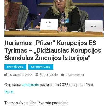
Įtariamos „Pfizer“ Korupcijos ES
Tyrimas – „didžiausias Korupcijos
Skandalas Žmonijos Istorijoje“
Demokratija
Koronavirusas
Sapereaude
Zu
15. Oktober 2022
1 Kommentar
Įtariamos
Originalus
straipsnis
paskelbtas 2022 m. spalio 15 d.
„Pfizer“
tkp.at
.
Korupcijos
ES
Tyrimas
Thomas Oysmüller. Išversta padedant
–