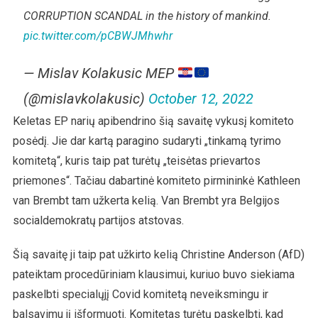
CORRUPTION SCANDAL in the history of mankind.
pic.twitter.com/pCBWJMhwhr
— Mislav Kolakusic MEP
(@mislavkolakusic)
October 12, 2022
Keletas EP narių apibendrino šią savaitę vykusį komiteto
posėdį. Jie dar kartą paragino sudaryti „tinkamą tyrimo
komitetą“, kuris taip pat turėtų „teisėtas prievartos
priemones“. Tačiau dabartinė komiteto pirmininkė Kathleen
van Brembt tam užkerta kelią. Van Brembt yra Belgijos
socialdemokratų partijos atstovas.
Šią savaitę ji taip pat užkirto kelią Christine Anderson (AfD)
pateiktam procedūriniam klausimui, kuriuo buvo siekiama
paskelbti specialųjį Covid komitetą neveiksmingu ir
balsavimu jį išformuoti. Komitetas turėtų paskelbti, kad