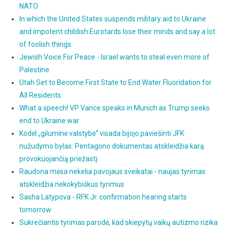
NATO
In which the United States suspends military aid to Ukraine
and impotent childish Eurotards lose their minds and say a lot
of foolish things
Jewish Voice For Peace - Israel wants to steal even more of
Palestine.
Utah Set to Become First State to End Water Fluoridation for
All Residents
What a speech! VP Vance speaks in Munich as Trump seeks
end to Ukraine war
Kodėl „giluminė valstybė“ visada bijojo paviešinti JFK
nužudymo bylas: Pentagono dokumentas atskleidžia karą
provokuojančią priežastį
Raudona mėsa nekelia pavojaus sveikatai - naujas tyrimas
atskleidžia nekokybiškus tyrimus
Sasha Latypova - RFK Jr. confirmation hearing starts
tomorrow
Sukrečiantis tyrimas parodė, kad skiepytų vaikų autizmo rizika