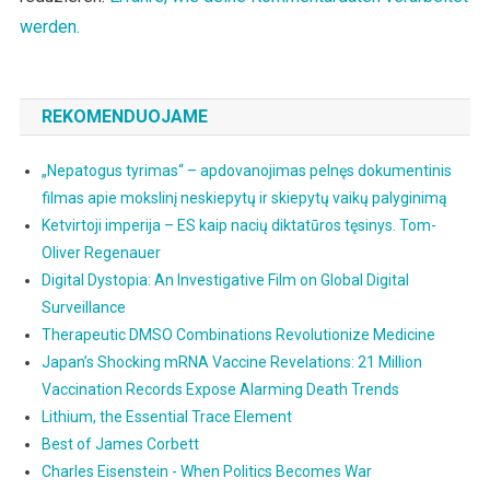
werden.
REKOMENDUOJAME
„Nepatogus tyrimas“ – apdovanojimas pelnęs dokumentinis
filmas apie mokslinį neskiepytų ir skiepytų vaikų palyginimą
Ketvirtoji imperija – ES kaip nacių diktatūros tęsinys. Tom-
Oliver Regenauer
Digital Dystopia: An Investigative Film on Global Digital
Surveillance
Therapeutic DMSO Combinations Revolutionize Medicine
Japan’s Shocking mRNA Vaccine Revelations: 21 Million
Vaccination Records Expose Alarming Death Trends
Lithium, the Essential Trace Element
Best of James Corbett
Charles Eisenstein - When Politics Becomes War