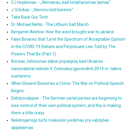
CJ Hopkinsas – „Nemanau, kad totalitarizmas laimės“
J. Erlickas - „Nenoriu būti kareivis“
Take Back Our Tech
Dr. Michael Nehls - The Lithium Salt March
Benjamin Abelow: How the west brought war to ukraine
False Binaries that 'Limit the Spectrum of Acceptable Opinion'
in the COVID-19 Debate and Perpetuate Lies Told by The
Powers That Be (Part 1)
Borisas Johnsonas dabar pripažįsta, kad Ukrainos
nacionalistai neleido V. Zelenskiui įgyvendinti 2019 m. taikos
susitarimo
When Dissent Becomes a Crime: The War on Political Speech
Begins
Debtpocalypse - The German cartel parties are beginning to
lose control of their own political system, and this is making
them a little crazy
Nekilnojamojo turto mokesčio įvedimas yra valstybės
apiplėšimas