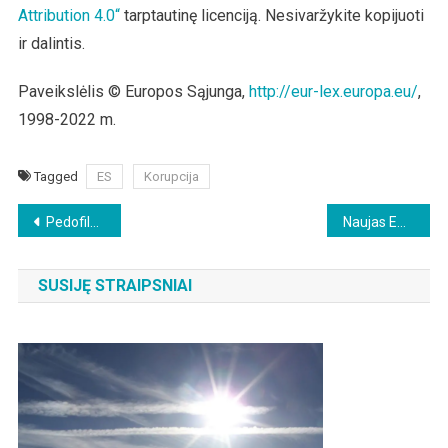
Attribution 4.0“
tarptautinę licenciją. Nesivaržykite kopijuoti
ir dalintis.
Paveikslėlis © Europos Sąjunga,
http://eur-lex.europa.eu/
,
1998-2022 m.
Tagged
ES
Korupcija
Beitragsnavigation
Pedofilų sugrįžimas
Naujas ES tyrimas: „5G poveikis sveikatai“
SUSIJĘ STRAIPSNIAI