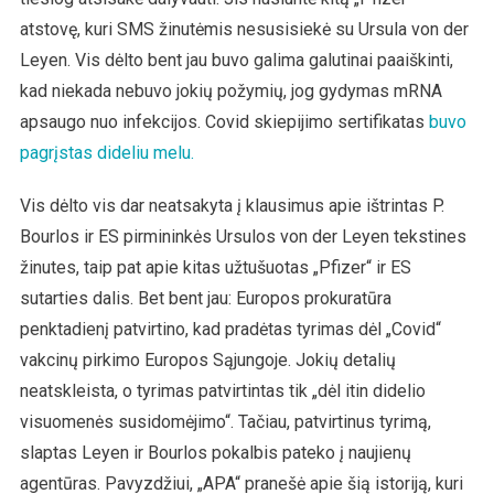
atstovę, kuri SMS žinutėmis nesusisiekė su Ursula von der
Leyen. Vis dėlto bent jau buvo galima galutinai paaiškinti,
kad niekada nebuvo jokių požymių, jog gydymas mRNA
apsaugo nuo infekcijos. Covid skiepijimo sertifikatas
buvo
pagrįstas dideliu melu.
Vis dėlto vis dar neatsakyta į klausimus apie ištrintas P.
Bourlos ir ES pirmininkės Ursulos von der Leyen tekstines
žinutes, taip pat apie kitas užtušuotas „Pfizer“ ir ES
sutarties dalis. Bet bent jau: Europos prokuratūra
penktadienį patvirtino, kad pradėtas tyrimas dėl „Covid“
vakcinų pirkimo Europos Sąjungoje. Jokių detalių
neatskleista, o tyrimas patvirtintas tik „dėl itin didelio
visuomenės susidomėjimo“. Tačiau, patvirtinus tyrimą,
slaptas Leyen ir Bourlos pokalbis pateko į naujienų
agentūras. Pavyzdžiui, „APA“ pranešė apie šią istoriją, kuri