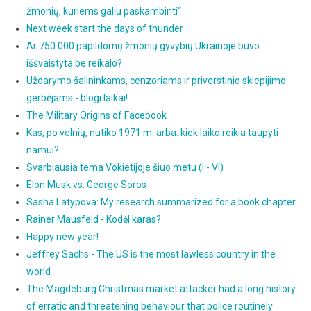
žmonių, kuriems galiu paskambinti“
Next week start the days of thunder
Ar 750 000 papildomų žmonių gyvybių Ukrainoje buvo
iššvaistyta be reikalo?
Uždarymo šalininkams, cenzoriams ir priverstinio skiepijimo
gerbėjams - blogi laikai!
The Military Origins of Facebook
Kas, po velnių, nutiko 1971 m. arba: kiek laiko reikia taupyti
namui?
Svarbiausia tema Vokietijoje šiuo metu (I - VI)
Elon Musk vs. George Soros
Sasha Latypova: My research summarized for a book chapter
Rainer Mausfeld - Kodėl karas?
Happy new year!
Jeffrey Sachs - The US is the most lawless country in the
world
The Magdeburg Christmas market attacker had a long history
of erratic and threatening behaviour that police routinely