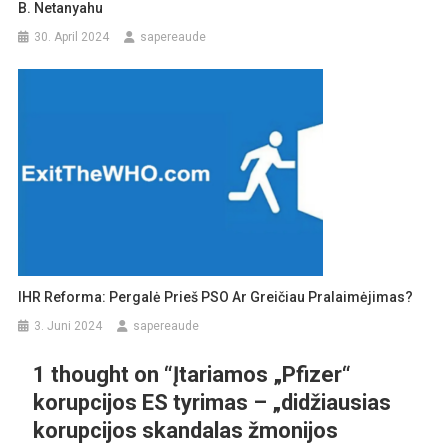
B. Netanyahu
30. April 2024
sapereaude
IHR Reforma: Pergalė Prieš PSO Ar Greičiau Pralaimėjimas?
3. Juni 2024
sapereaude
1 thought on “
Įtariamos „Pfizer“
korupcijos ES tyrimas – „didžiausias
korupcijos skandalas žmonijos