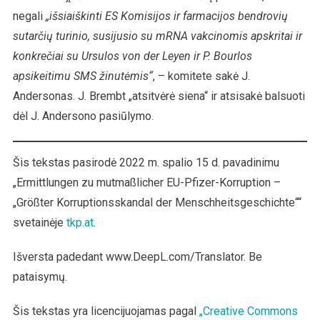
negali
„išsiaiškinti ES Komisijos ir farmacijos bendrovių
sutarčių turinio, susijusio su mRNA vakcinomis apskritai ir
konkrečiai su Ursulos von der Leyen ir P. Bourlos
apsikeitimu SMS žinutėmis“
, – komitete sakė J.
Andersonas. J. Brembt „atsitvėrė siena“ ir atsisakė balsuoti
dėl J. Andersono pasiūlymo.
Šis tekstas pasirodė 2022 m. spalio 15 d. pavadinimu
„Ermittlungen zu mutmaßlicher EU-Pfizer-Korruption –
„Größter Korruptionsskandal der Menschheitsgeschichte““
svetainėje
tkp.at
.
Išversta padedant www.DeepL.com/Translator. Be
pataisymų.
Šis tekstas yra licencijuojamas pagal
„Creative Commons