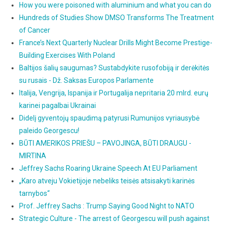
How you were poisoned with aluminium and what you can do
Hundreds of Studies Show DMSO Transforms The Treatment
of Cancer
France’s Next Quarterly Nuclear Drills Might Become Prestige-
Building Exercises With Poland
Baltijos šalių saugumas? Sustabdykite rusofobiją ir derėkitės
su rusais - Dž. Saksas Europos Parlamente
Italija, Vengrija, Ispanija ir Portugalija nepritaria 20 mlrd. eurų
karinei pagalbai Ukrainai
Didelį gyventojų spaudimą patyrusi Rumunijos vyriausybė
paleido Georgescu!
BŪTI AMERIKOS PRIEŠU – PAVOJINGA, BŪTI DRAUGU -
MIRTINA
Jeffrey Sachs Roaring Ukraine Speech At EU Parliament
„Karo atveju Vokietijoje nebeliks teisės atsisakyti karinės
tarnybos“
Prof. Jeffrey Sachs : Trump Saying Good Night to NATO
Strategic Culture - The arrest of Georgescu will push against