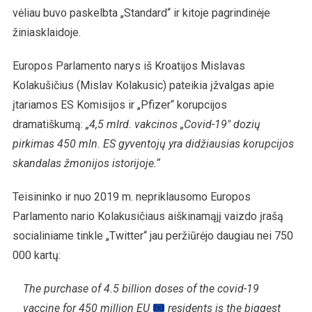
vėliau buvo paskelbta „Standard“ ir kitoje pagrindinėje
žiniasklaidoje.
Europos Parlamento narys iš Kroatijos Mislavas
Kolakušičius (Mislav Kolakusic) pateikia įžvalgas apie
įtariamos ES Komisijos ir „Pfizer“ korupcijos
dramatiškumą:
„4,5 mlrd. vakcinos „Covid-19″ dozių
pirkimas 450 mln. ES gyventojų yra didžiausias korupcijos
skandalas žmonijos istorijoje.“
Teisininko ir nuo 2019 m. nepriklausomo Europos
Parlamento nario Kolakusičiaus aiškinamąjį vaizdo įrašą
socialiniame tinkle „Twitter“ jau peržiūrėjo daugiau nei 750
000 kartų:
The purchase of 4.5 billion doses of the covid-19
vaccine for 450 million EU
residents is the biggest