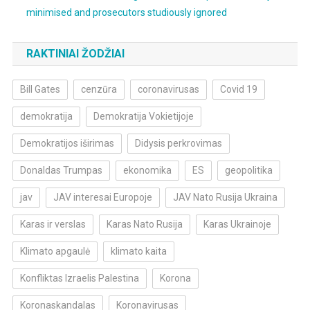
minimised and prosecutors studiously ignored
RAKTINIAI ŽODŽIAI
Bill Gates
cenzūra
coronavirusas
Covid 19
demokratija
Demokratija Vokietijoje
Demokratijos iširimas
Didysis perkrovimas
Donaldas Trumpas
ekonomika
ES
geopolitika
jav
JAV interesai Europoje
JAV Nato Rusija Ukraina
Karas ir verslas
Karas Nato Rusija
Karas Ukrainoje
Klimato apgaulė
klimato kaita
Konfliktas Izraelis Palestina
Korona
Koronaskandalas
Koronavirusas