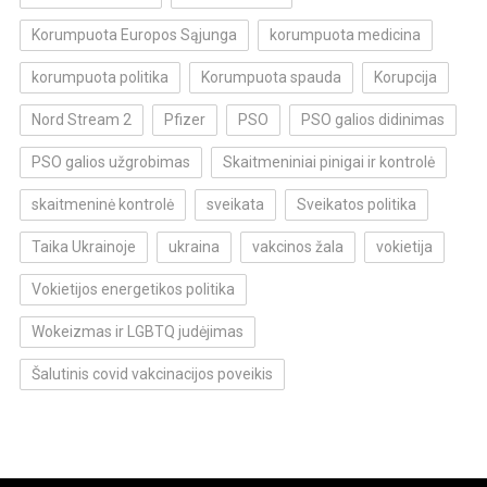
Korumpuota Europos Sąjunga
korumpuota medicina
korumpuota politika
Korumpuota spauda
Korupcija
Nord Stream 2
Pfizer
PSO
PSO galios didinimas
PSO galios užgrobimas
Skaitmeniniai pinigai ir kontrolė
skaitmeninė kontrolė
sveikata
Sveikatos politika
Taika Ukrainoje
ukraina
vakcinos žala
vokietija
Vokietijos energetikos politika
Wokeizmas ir LGBTQ judėjimas
Šalutinis covid vakcinacijos poveikis