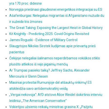
yra 170 proc. didesnė
Norvegija priešinasi glaudesnei energetikos integracijai su ES
Ašafenburgas: Nelegalus migrantas iš Afganistano nužudė du
ir sužeidė tris žmones
The Great Taking: Exposing the Largest Heist in Global History
Kit Knightly - Predicting 2025: Covid Origins Revisited
James Roguski - Evidence of Military Control
Slaugytojos Nikolės Sirotek liudijimas apie prievartą prieš
pacientus
Čekijoje nelegaliai šalinamos neperdirbamos vokiškos stiklo
pluošto atliekos iš vėjo jėgainių menčių
Ar Trumpas pasieks taiką? Jeffrey Sachs, Alexander
Mercouris ir Glenn Diesen
Masiniai protestai Rumunijoje dėl atšauktų rinkimų! ES
atskleidžia savo antidemokratinį veidą.
„Vergai nekovoja“: AfD atstovė Alice Weidel išskirtinis interviu
leidiniui „The American Conservative"
Vokietijos užsienio reikalų ministras grasina X: „Pažįstu