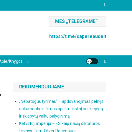
MES „TELEGRAME“
https://t.me/sapereaudelt
Apie/knygos
REKOMENDUOJAME
?
„Nepatogus tyrimas“ – apdovanojimas pelnęs
dokumentinis filmas apie mokslinį neskiepytų
ir skiepytų vaikų palyginimą
Ketvirtoji imperija – ES kaip nacių diktatūros
tęsinys. Tom-Oliver Regenauer