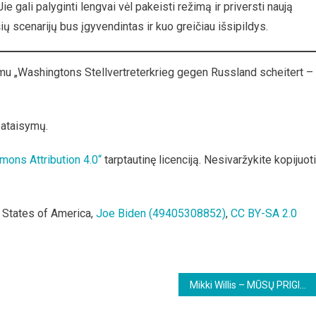
e gali palyginti lengvai vėl pakeisti režimą ir priversti naują
ių scenarijų bus įgyvendintas ir kuo greičiau išsipildys.
mu „Washingtons Stellvertreterkrieg gegen Russland scheitert –
pataisymų.
mons Attribution 4.0“
tarptautinę licenciją. Nesivaržykite kopijuoti
 States of America,
Joe Biden (49405308852)
,
CC BY-SA 2.0
Mikki Willis – MŪSŲ PRIGIMTINĖ TEISĖ