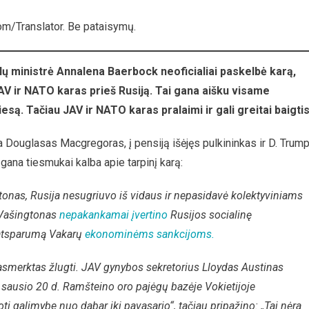
m/Translator. Be pataisymų.
kalų ministrė Annalena Baerbock neoficialiai paskelbė karą,
 JAV ir NATO karas prieš Rusiją. Tai gana aišku visame
iesą. Tačiau JAV ir NATO karas pralaimi ir gali greitai baigtis
s?
a Douglasas Macgregoras, į pensiją išėjęs pulkininkas ir D. Trum
gana tiesmukai kalba apie tarpinį karą:
ingtonas, Rusija nesugriuvo iš vidaus ir nepasidavė kolektyviniams
 Vašingtonas
nepakankamai įvertino
Rusijos socialinę
į atsparumą Vakarų
ekonominėms sankcijoms.
pasmerktas žlugti. JAV gynybos sekretorius Lloydas Austinas
i sausio 20 d. Ramšteino oro pajėgų bazėje Vokietijoje
 galimybe nuo dabar iki pavasario“, tačiau pripažino: „Tai nėra