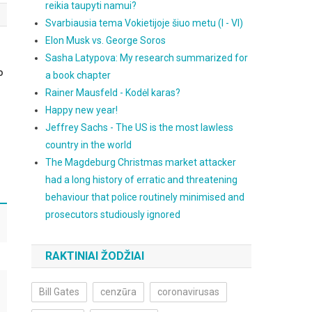
reikia taupyti namui?
Svarbiausia tema Vokietijoje šiuo metu (I - VI)
Elon Musk vs. George Soros
Sasha Latypova: My research summarized for
o
a book chapter
Rainer Mausfeld - Kodėl karas?
Happy new year!
Jeffrey Sachs - The US is the most lawless
country in the world
The Magdeburg Christmas market attacker
had a long history of erratic and threatening
behaviour that police routinely minimised and
prosecutors studiously ignored
RAKTINIAI ŽODŽIAI
Bill Gates
cenzūra
coronavirusas