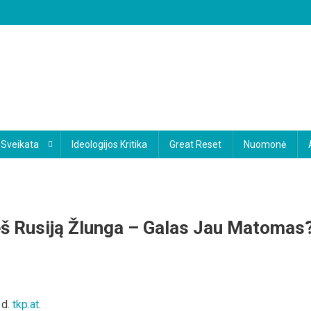
Sveikata
Ideologijos Kritika
Great Reset
Nuomonė
eš Rusiją Žlunga – Galas Jau Matomas
ono
 d.
tkp.at
.