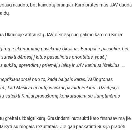
edaug naudos, bet kainuotų brangiai. Karo pratęsimas JAV duoda
laidų.
 Ukrainoje atitrauktų JAV dėmesį nuo galimo karo su Kinija:
ėjimų ir ekonominių pasekmių Ukrainai, Europai ir pasauliui, bet
utelkti dėmesį į kitus pasaulinius prioritetus, ypač į
ms aukštų sprendimų priėmėjų laiką ir JAV karinius išteklius. …
 nepriklausomai nuo to, kada baigsis karas, Vašingtonas
rinti, kad Maskva nebūtų visiškai pavaldi Pekinui. Užsitęsęs
ėtų suteikti Kinijai pranašumą konkuruojant su Jungtinėmis
ų greitai užbaigti karą. Grasindami nutraukti karo finansavimą jie
aikyti su blogais rezultatais. Jie gali paskatinti Rusiją pradėti