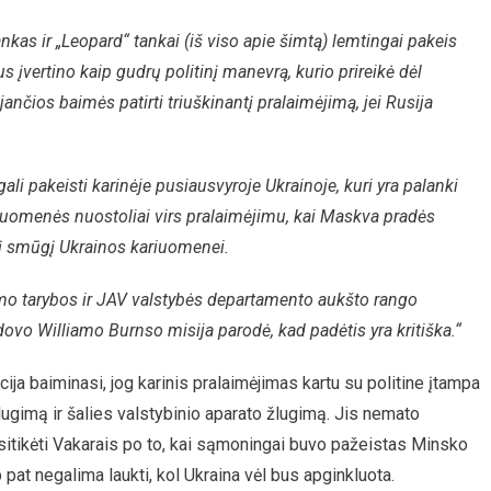
nkas ir „Leopard“ tankai (iš viso apie šimtą) lemtingai pakeis
įvertino kaip gudrų politinį manevrą, kurio prireikė dėl
ančios baimės patirti triuškinantį pralaimėjimą, jei Rusija
li pakeisti karinėje pusiausvyroje Ukrainoje, kuri yra palanki
riuomenės nuostoliai virs pralaimėjimu, kai Maskva pradės
į smūgį Ukrainos kariuomenei.
mo tarybos ir JAV valstybės departamento aukšto rango
adovo Williamo Burnso misija parodė, kad padėtis yra kritiška.“
ja baiminasi, jog karinis pralaimėjimas kartu su politine įtampa
lugimą ir šalies valstybinio aparato žlugimą. Jis nemato
asitikėti Vakarais po to, kai sąmoningai buvo pažeistas Minsko
pat negalima laukti, kol Ukraina vėl bus apginkluota.