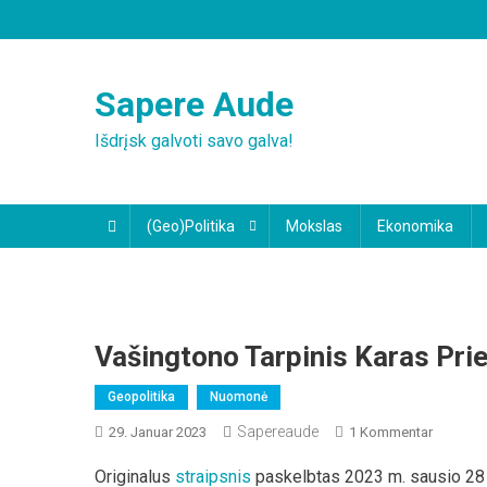
Skip
to
content
Sapere Aude
Išdrįsk galvoti savo galva!
(Geo)Politika
Mokslas
Ekonomika
Vašingtono Tarpinis Karas Pri
Geopolitika
Nuomonė
Sapereaude
Zu
29. Januar 2023
1 Kommentar
Vašingt
Originalus
straipsnis
paskelbtas 2023 m. sausio 28
Tarpinis