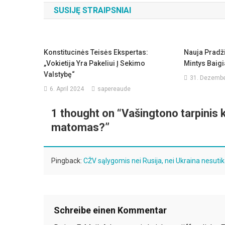
SUSIJĘ STRAIPSNIAI
Konstitucinės Teisės Ekspertas:
Nauja Pradži
„Vokietija Yra Pakeliui Į Sekimo
Mintys Baigi
Valstybę“
31. Dezembe
6. April 2024
sapereaude
1 thought on “
Vašingtono tarpinis k
matomas?
”
Pingback:
CŽV sąlygomis nei Rusija, nei Ukraina nesuti
Schreibe einen Kommentar