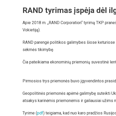
RAND tyrimas įspėja dėl i
Apie 2018 m. „RAND Corporation“ tyrimą TKP pran
Vokietiją).
RAND parengė politikos galimybes šiose keturiose srit
sėkmės tikimybę.
Čia pateikiama ekonominių priemonių suvestinė lent
Pirmosios trys priemonės buvo įgyvendintos prasidė
Geopolitinės priemonės apėmė galimybę suteikti Ukrai
atsakys karinėmis priemonėmis ir galiausiai užims ne
Tyrime (
pdf
) teigiama, kad nuo karo pradžios Rusijo