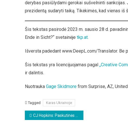
derybas pasiūlydami gerokai sušvelninti sankcijas. Ji
prezidentą sudaryti taiką. Tikėkimės, kad vienas iš š
Šis tekstas pasirodė 2023 m. sausio 28 d. pavadini
Ende in Sicht?“ svetainėje
tkp.at
.
Išversta padedant www.DeepL.com/Translator. Be 
Šis tekstas yra licencijuojamas pagal
„Creative Com
ir dalintis.
Nuotrauka
Gage Skidmore
from Surprise, AZ, United
Tagged
Karas Ukrainoje
Beitragsnavigation
CJ Hopkins: Paskutinės Kovidianų kulto dienos