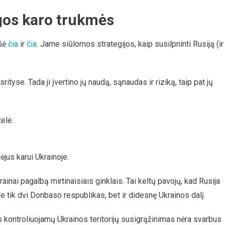
lgos karo trukmės
ešė
čia
ir
čia
. Jame siūlomos strategijos, kaip susilpninti Rusiją (ir
yse. Tada ji įvertino jų naudą, sąnaudas ir riziką, taip pat jų
elė:
jus karui Ukrainoje.
nai pagalbą mirtinaisiais ginklais. Tai keltų pavojų, kad Rusija
 tik dvi Donbaso respublikas, bet ir didesnę Ukrainos dalį.
s kontroliuojamų Ukrainos teritorijų susigrąžinimas nėra svarbus