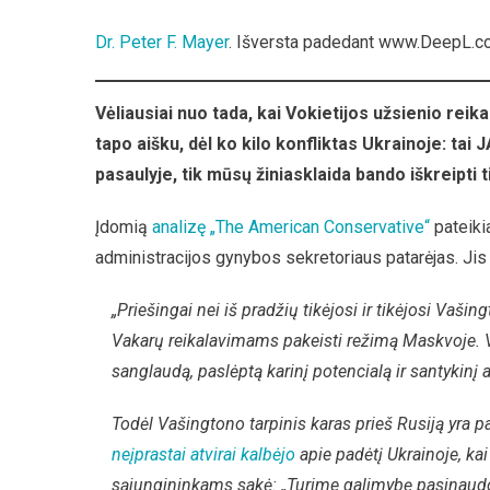
Karas
Dr. Peter F. Mayer
. Išversta padedant www.DeepL.co
Prieš
Rusiją
Žlunga
Vėliausiai nuo tada, kai Vokietijos užsienio rei
–
tapo aišku, dėl ko kilo konfliktas Ukrainoje: tai
Galas
Jau
pasaulyje, tik mūsų žiniasklaida bando iškreipti t
Matoma
Įdomią
analizę „The American Conservative“
pateiki
administracijos gynybos sekretoriaus patarėjas. Jis 
„Priešingai nei iš pradžių tikėjosi ir tikėjosi Vaš
Vakarų reikalavimams pakeisti režimą Maskvoje.
sanglaudą, paslėptą karinį potencialą ir santykin
Todėl Vašingtono tarpinis karas prieš Rusiją yra 
neįprastai atvirai kalbėjo
apie padėtį Ukrainoje, ka
sąjungininkams sakė: „Turime galimybę pasinaudoti