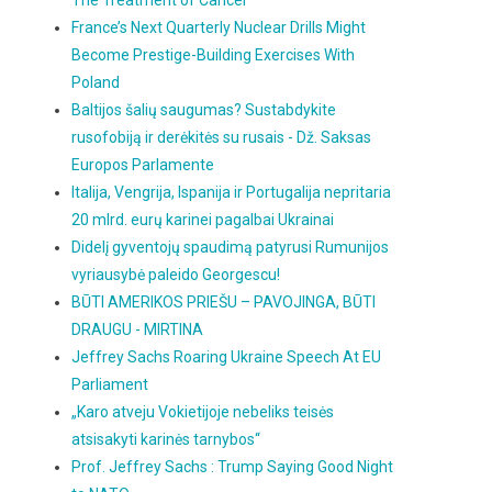
The Treatment of Cancer
France’s Next Quarterly Nuclear Drills Might
Become Prestige-Building Exercises With
Poland
Baltijos šalių saugumas? Sustabdykite
rusofobiją ir derėkitės su rusais - Dž. Saksas
Europos Parlamente
Italija, Vengrija, Ispanija ir Portugalija nepritaria
20 mlrd. eurų karinei pagalbai Ukrainai
Didelį gyventojų spaudimą patyrusi Rumunijos
vyriausybė paleido Georgescu!
BŪTI AMERIKOS PRIEŠU – PAVOJINGA, BŪTI
DRAUGU - MIRTINA
Jeffrey Sachs Roaring Ukraine Speech At EU
Parliament
„Karo atveju Vokietijoje nebeliks teisės
atsisakyti karinės tarnybos“
Prof. Jeffrey Sachs : Trump Saying Good Night