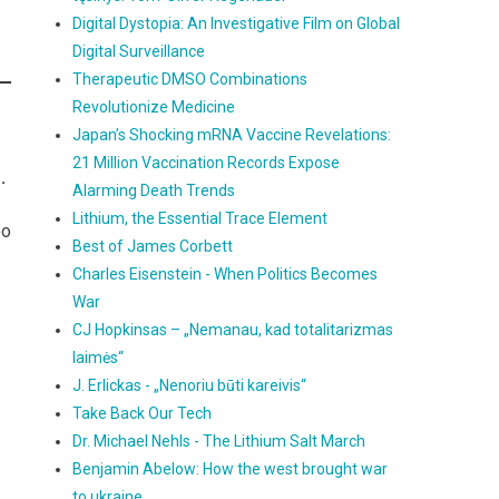
Digital Dystopia: An Investigative Film on Global
Digital Surveillance
Therapeutic DMSO Combinations
Revolutionize Medicine
Japan’s Shocking mRNA Vaccine Revelations:
21 Million Vaccination Records Expose
.
Alarming Death Trends
Lithium, the Essential Trace Element
po
Best of James Corbett
Charles Eisenstein - When Politics Becomes
War
CJ Hopkinsas – „Nemanau, kad totalitarizmas
laimės“
J. Erlickas - „Nenoriu būti kareivis“
Take Back Our Tech
Dr. Michael Nehls - The Lithium Salt March
Benjamin Abelow: How the west brought war
to ukraine