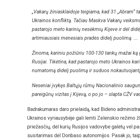
„Vakarų žiniasklaidoje teigiama, kad 31 „Abram“ ta
Ukrainos konfliktą. Tačiau Maskva Vakarų veiksmus 
pastarojo meto karinių nesėkmių Kijeve ir dėl didėj
artimiausiais mėnesiais pradės didelį puolimą. ….
Žinoma, kariniu požiūriu 100-130 tankų mažai ką ga
Rusijai. Tikėtina, kad pastarojo meto Ukrainos ka
numatomą didelį puolimą ir suduos nokautuojant
Neseniai įvykęs Baltųjų rūmų Nacionalinio saugu
pareigūnų vizitas į Kijevą, o po jo – slapta CŽV v
Badrakumaras daro prielaidą, kad Bideno administraci
Ukrainos vyriausybėje gali lemti Zelenskio režimo ž
priežasčių, dėl kurių Rusijos vadovybė galėtų vėl p
susitarimas dėl Donbaso autonomijos. Pasak jo, taip 