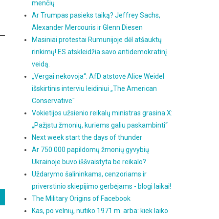
menčių
Ar Trumpas pasieks taiką? Jeffrey Sachs,
Alexander Mercouris ir Glenn Diesen
Masiniai protestai Rumunijoje dėl atšauktų
rinkimų! ES atskleidžia savo antidemokratinį
veidą.
„Vergai nekovoja“: AfD atstovė Alice Weidel
išskirtinis interviu leidiniui „The American
Conservative"
Vokietijos užsienio reikalų ministras grasina X:
„Pažįstu žmonių, kuriems galiu paskambinti“
Next week start the days of thunder
Ar 750 000 papildomų žmonių gyvybių
Ukrainoje buvo iššvaistyta be reikalo?
Uždarymo šalininkams, cenzoriams ir
priverstinio skiepijimo gerbėjams - blogi laikai!
The Military Origins of Facebook
Kas, po velnių, nutiko 1971 m. arba: kiek laiko