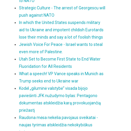
to NATO
Strategic Culture - The arrest of Georgescu will
push against NATO
In which the United States suspends military
aid to Ukraine and impotent childish Eurotards
lose their minds and say a lot of foolish things
Jewish Voice For Peace - Israel wants to steal
even more of Palestine.
Utah Set to Become First State to End Water
Fluoridation for All Residents
What a speech! VP Vance speaks in Munich as
Trump seeks end to Ukraine war
Kodėl „giluminė valstybė“ visada bijojo
paviešinti JFK nužudymo bylas: Pentagono
dokumentas atskleidžia karą provokuojančią
priežastį
Raudona mėsa nekelia pavojaus sveikatai -
naujas tyrimas atskleidžia nekokybiškus