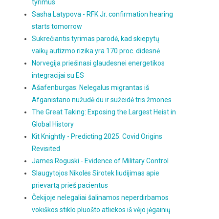
tyrimus
Sasha Latypova - RFK Jr. confirmation hearing
starts tomorrow
Sukrečiantis tyrimas parodė, kad skiepytų
vaikų autizmo rizika yra 170 proc. didesnė
Norvegija priešinasi glaudesnei energetikos
integracijai su ES
Ašafenburgas: Nelegalus migrantas iš
Afganistano nužudė du ir sužeidė tris žmones
The Great Taking: Exposing the Largest Heist in
Global History
Kit Knightly - Predicting 2025: Covid Origins
Revisited
James Roguski - Evidence of Military Control
Slaugytojos Nikolės Sirotek liudijimas apie
prievartą prieš pacientus
Čekijoje nelegaliai šalinamos neperdirbamos
vokiškos stiklo pluošto atliekos iš vėjo jėgainių