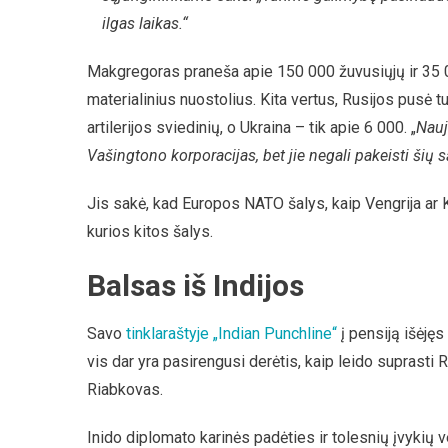
ilgas laikas.“
Makgregoras praneša apie 150 000 žuvusiųjų ir 35 00
materialinius nuostolius. Kita vertus, Rusijos pusė
artilerijos sviedinių, o Ukraina – tik apie 6 000. „
Nauj
Vašingtono korporacijas, bet jie negali pakeisti šių s
Jis sakė, kad Europos NATO šalys, kaip Vengrija ar Kr
kurios kitos šalys.
Balsas iš Indijos
Savo
tinklaraštyje „Indian Punchline“
į pensiją išėję
vis dar yra pasirengusi derėtis, kaip leido suprasti
Riabkovas.
Inido diplomato karinės padėties ir tolesnių įvykių 