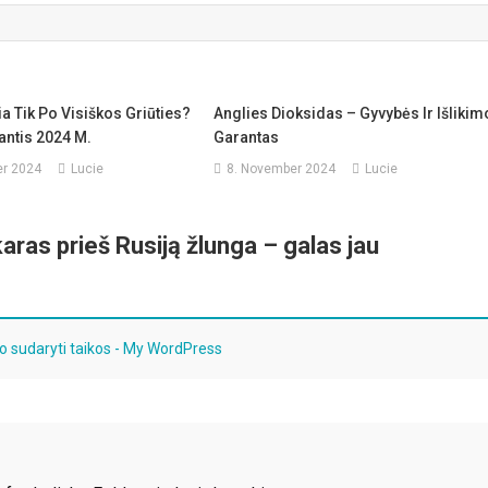
a Tik Po Visiškos Griūties?
Anglies Dioksidas – Gyvybės Ir Išlikim
antis 2024 M.
Garantas
r 2024
Lucie
8. November 2024
Lucie
aras prieš Rusiją žlunga – galas jau
ko sudaryti taikos - My WordPress