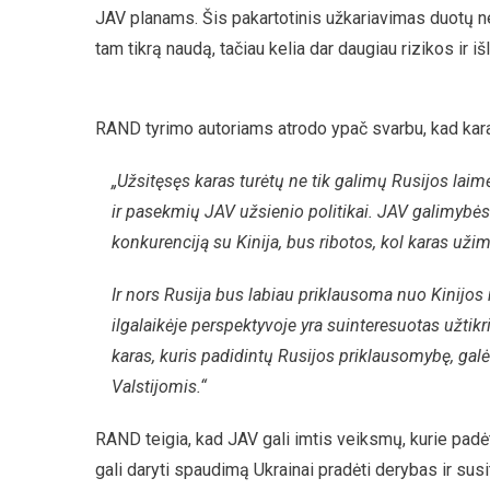
JAV planams. Šis pakartotinis užkariavimas duotų n
tam tikrą naudą, tačiau kelia dar daugiau rizikos ir iš
RAND tyrimo autoriams atrodo ypač svarbu, kad karas
„Užsitęsęs karas turėtų ne tik galimų Rusijos laim
ir pasekmių JAV užsienio politikai. JAV galimybės s
konkurenciją su Kinija, bus ribotos, kol karas uži
Ir nors Rusija bus labiau priklausoma nuo Kinijos
ilgalaikėje perspektyvoje yra suinteresuotas užtik
karas, kuris padidintų Rusijos priklausomybę, gal
Valstijomis.“
RAND teigia, kad JAV gali imtis veiksmų, kurie padėt
gali daryti spaudimą Ukrainai pradėti derybas ir susit