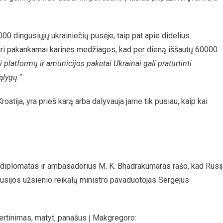
0 dingusiųjų ukrainiečių pusėje, taip pat apie didelius
 turi pakankamai karinės medžiagos, kad per dieną iššautų 60000
i platformų ir amunicijos paketai Ukrainai gali praturtinti
ąlygų.“
oatija, yra prieš karą arba dalyvauja jame tik pusiau, kaip kai
s diplomatas ir ambasadorius M. K. Bhadrakumaras rašo, kad Rusij
 Rusijos užsienio reikalų ministro pavaduotojas Sergejus
vertinimas, matyt, panašus į Makgregoro: