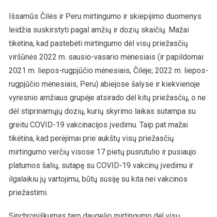
Išsamūs Čilės ir Peru mirtingumo ir skiepijimo duomenys
leidžia suskirstyti pagal amžių ir dozių skaičių. Mažai
tikėtina, kad pastebėti mirtingumo dėl visų priežasčių
viršūnės 2022 m. sausio-vasario mėnesiais (ir papildomai
2021 m. liepos-rugpjūčio mėnesiais, Čilėje; 2022 m. liepos-
rugpjūčio mėnesiais, Peru) abiejose šalyse ir kiekvienoje
vyresnio amžiaus grupėje atsirado dėl kitų priežasčių, o ne
dėl stiprinamųjų dozių, kurių skyrimo laikas sutampa su
greitu COVID-19 vakcinacijos įvedimu. Taip pat mažai
tikėtina, kad perėjimai prie aukštų visų priežasčių
mirtingumo verčių visose 17 pietų pusrutulio ir pusiaujo
platumos šalių, sutapę su COVID-19 vakcinų įvedimu ir
ilgalaikiu jų vartojimu, būtų susiję su kita nei vakcinos
priežastimi.
Sinchroniškumas tarp daugelio mirtingumo dėl visų