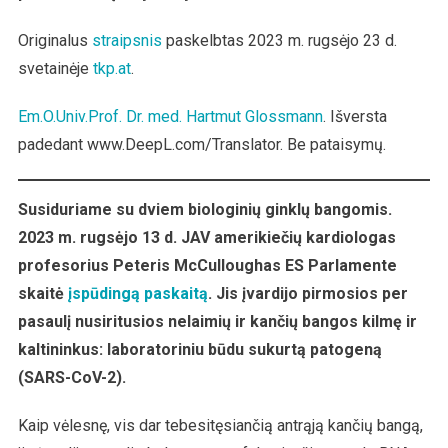
Ginklais?
Originalus
straipsnis
paskelbtas 2023 m. rugsėjo 23 d.
svetainėje
tkp.at
.
Em.O.Univ.Prof. Dr. med. Hartmut Glossmann
. Išversta
padedant www.DeepL.com/Translator. Be pataisymų.
Susiduriame su dviem biologinių ginklų bangomis.
2023 m. rugsėjo 13 d. JAV amerikiečių kardiologas
profesorius Peteris McCulloughas ES Parlamente
skaitė
įspūdingą paskaitą
. Jis įvardijo pirmosios per
pasaulį nusiritusios nelaimių ir kančių bangos kilmę ir
kaltininkus: laboratoriniu būdu sukurtą patogeną
(SARS-CoV-2).
Kaip vėlesnę, vis dar tebesitęsiančią antrąją kančių bangą,