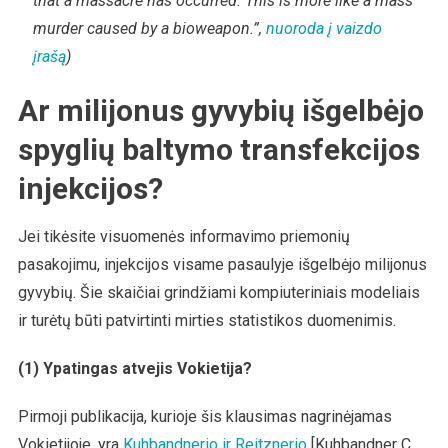
that a massacre has occurred. This is more like a mass
murder caused by a bioweapon.”,
nuoroda į vaizdo
įrašą
)
Ar milijonus gyvybių išgelbėjo
spyglių baltymo transfekcijos
injekcijos?
Jei tikėsite visuomenės informavimo priemonių
pasakojimu, injekcijos visame pasaulyje išgelbėjo milijonus
gyvybių. Šie skaičiai grindžiami kompiuteriniais modeliais
ir turėtų būti patvirtinti mirties statistikos duomenimis.
(1) Ypatingas atvejis Vokietija?
Pirmoji publikacija, kurioje šis klausimas nagrinėjamas
Vokietijoje, yra
Kuhbandnerio ir Reitznerio
[Kuhbandner C,