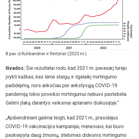
8 pav. iš Kuhbandner ir Reitzner (2023 m.)
Išvados:
Šie rezultatai rodo, kad 2021 m. pavasarį turėjo
įvykti kažkas, kas lėmė staigų ir ilgalaikį mirtingumo
padidėjimą, nors anksčiau per ankstyvąją COVID-19
pandemiją tokio poveikio mirtingumui nebuvo pastebėta.
Galimi įtaką darantys veiksniai aptariami diskusijoje.“
„Apibendrinant galima teigti, kad 2021 m., prasidėjus
COVID-19 vakcinacijos kampanijai, mėnesiais, kai buvo
paskiepyta daug žmonių, stebimas didesnis mirtingumo