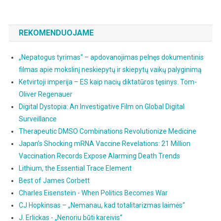
REKOMENDUOJAME
„Nepatogus tyrimas“ – apdovanojimas pelnęs dokumentinis
filmas apie mokslinį neskiepytų ir skiepytų vaikų palyginimą
Ketvirtoji imperija – ES kaip nacių diktatūros tęsinys. Tom-
Oliver Regenauer
Digital Dystopia: An Investigative Film on Global Digital
Surveillance
Therapeutic DMSO Combinations Revolutionize Medicine
Japan’s Shocking mRNA Vaccine Revelations: 21 Million
Vaccination Records Expose Alarming Death Trends
Lithium, the Essential Trace Element
Best of James Corbett
Charles Eisenstein - When Politics Becomes War
CJ Hopkinsas – „Nemanau, kad totalitarizmas laimės“
J. Erlickas - „Nenoriu būti kareivis“