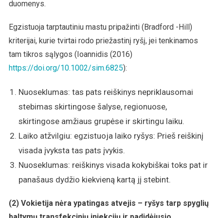
duomenys.
Egzistuoja tarptautiniu mastu pripažinti (Bradford -Hill)
kriterijai, kurie tvirtai rodo priežastinį ryšį, jei tenkinamos
tam tikros sąlygos (Ioannidis (2016)
https://doi.org/10.1002/sim.6825
):
Nuoseklumas: tas pats reiškinys nepriklausomai
stebimas skirtingose šalyse, regionuose,
skirtingose amžiaus grupėse ir skirtingu laiku.
Laiko atžvilgiu: egzistuoja laiko ryšys: Prieš reiškinį
visada įvyksta tas pats įvykis.
Nuoseklumas: reiškinys visada kokybiškai toks pat ir
panašaus dydžio kiekvieną kartą jį stebint.
(2) Vokietija nėra ypatingas atvejis – ryšys tarp spyglių
baltymų transfekcinių injekcijų ir padidėjusio