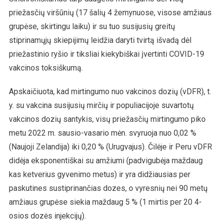
priežasčių viršūnių (17 šalių 4 žemynuose, visose amžiaus
grupėse, skirtingu laiku) ir su tuo susijusių greitų
stiprinamųjų skiepijimų leidžia daryti tvirtą išvadą dėl
priežastinio ryšio ir tiksliai kiekybiškai įvertinti COVID-19
vakcinos toksiškumą.
Apskaičiuota, kad mirtingumo nuo vakcinos dozių (vDFR), t.
y. su vakcina susijusių mirčių ir populiacijoje suvartotų
vakcinos dozių santykis, visų priežasčių mirtingumo piko
metu 2022 m. sausio-vasario mėn. svyruoja nuo 0,02 %
(Naujoji Zelandija) iki 0,20 % (Urugvajus). Čilėje ir Peru vDFR
didėja eksponentiškai su amžiumi (padvigubėja maždaug
kas ketverius gyvenimo metus) ir yra didžiausias per
paskutines sustiprinančias dozes, o vyresnių nei 90 metų
amžiaus grupėse siekia maždaug 5 % (1 mirtis per 20 4-
osios dozės injekcijų).