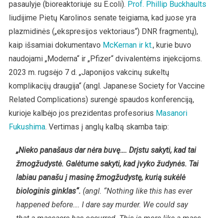
pasaulyje (bioreaktoriuje su E.coli).
Prof. Phillip Buckhaults
liudijime Pietų Karolinos senate teigiama, kad juose yra
plazmidinės („ekspresijos vektoriaus“) DNR fragmentų),
kaip išsamiai dokumentavo
McKernan ir kt.
, kurie buvo
naudojami „Moderna“ ir „Pfizer“ dvivalentėms injekcijoms.
2023 m. rugsėjo 7 d. „Japonijos vakcinų sukeltų
komplikacijų draugija“ (angl. Japanese Society for Vaccine
Related Complications) surengė spaudos konferenciją,
kurioje kalbėjo jos prezidentas profesorius
Masanori
Fukushima
. Vertimas į anglų kalbą skamba taip:
„Nieko panašaus dar nėra buvę…. Drįstu sakyti, kad tai
žmogžudystė. Galėtume sakyti, kad įvyko žudynės. Tai
labiau panašu į masinę žmogžudystę, kurią sukėlė
biologinis ginklas“.
(angl. “Nothing like this has ever
happened before…. I dare say murder. We could say