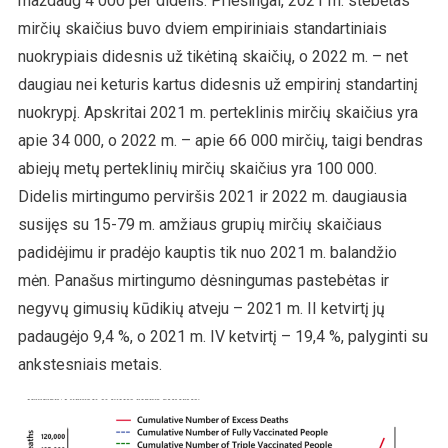
maždaug 4 000 per didelis. Priešingai, 2021 m. stebėtas
mirčių skaičius buvo dviem empiriniais standartiniais
nuokrypiais didesnis už tikėtiną skaičių, o 2022 m. – net
daugiau nei keturis kartus didesnis už empirinį standartinį
nuokrypį. Apskritai 2021 m. perteklinis mirčių skaičius yra
apie 34 000, o 2022 m. – apie 66 000 mirčių, taigi bendras
abiejų metų perteklinių mirčių skaičius yra 100 000.
Didelis mirtingumo perviršis 2021 ir 2022 m. daugiausia
susijęs su 15-79 m. amžiaus grupių mirčių skaičiaus
padidėjimu ir pradėjo kauptis tik nuo 2021 m. balandžio
mėn. Panašus mirtingumo dėsningumas pastebėtas ir
negyvų gimusių kūdikių atveju – 2021 m. II ketvirtį jų
padaugėjo 9,4 %, o 2021 m. IV ketvirtį – 19,4 %, palyginti su
ankstesniais metais.