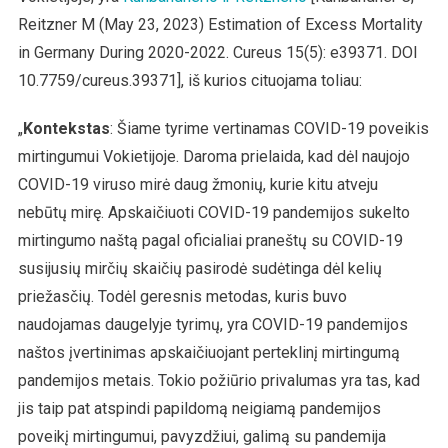
Reitzner M (May 23, 2023) Estimation of Excess Mortality
in Germany During 2020-2022. Cureus 15(5): e39371. DOI
10.7759/cureus.39371], iš kurios cituojama toliau:
„
Kontekstas
: Šiame tyrime vertinamas COVID-19 poveikis
mirtingumui Vokietijoje. Daroma prielaida, kad dėl naujojo
COVID-19 viruso mirė daug žmonių, kurie kitu atveju
nebūtų mirę. Apskaičiuoti COVID-19 pandemijos sukelto
mirtingumo naštą pagal oficialiai praneštų su COVID-19
susijusių mirčių skaičių pasirodė sudėtinga dėl kelių
priežasčių. Todėl geresnis metodas, kuris buvo
naudojamas daugelyje tyrimų, yra COVID-19 pandemijos
naštos įvertinimas apskaičiuojant perteklinį mirtingumą
pandemijos metais. Tokio požiūrio privalumas yra tas, kad
jis taip pat atspindi papildomą neigiamą pandemijos
poveikį mirtingumui, pavyzdžiui, galimą su pandemija