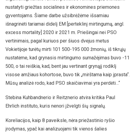
nustatyti griežtas socialines ir ekonomines priemones
gyventojams. Šiame darbe užsibrėžėme išsamiau
išnagrinėti tariamai didelį EM [perteklinį mirtingumą, angl.
excess mortality] 2020 ir 2021 m. Priešingai nei PSO
vertinimais, pagal kuriuos per šiuos dvejus metus
Vokietijoje turėtų mirti 101 500-195 000 žmonių, iš tikrųjų
nustatėme, kad grynasis mirtingumo sumažėjimas buvo -11
500, o tai reiškia, kad, bent jau vertinant grynąjį rodiklį
visose amžiaus kohortose, buvo tik „mirštama kaip įprasta“.
Mūsų analizė rodo, kad PSO skaičiavimai yra perdėti…“
Stebina Kuhbandnerio ir Reitznerio atvira kritika Paul
Ehrlich instituto, kuris nenori įžvelgti šių signalų.
Koreliacijos, kaip 8 paveiksle, nėra priežastinio ryšio
įrodymas, ypač kai analizuojami tik vienos šalies