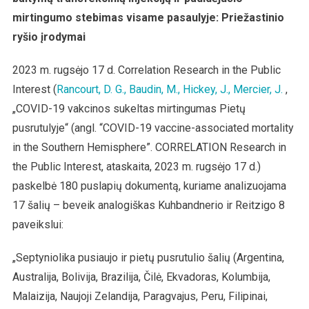
mirtingumo stebimas visame pasaulyje: Priežastinio
ryšio įrodymai
2023 m. rugsėjo 17 d. Correlation Research in the Public
Interest (
Rancourt, D. G., Baudin, M., Hickey, J., Mercier, J.
,
„COVID-19 vakcinos sukeltas mirtingumas Pietų
pusrutulyje“ (angl. “COVID-19 vaccine-associated mortality
in the Southern Hemisphere”. CORRELATION Research in
the Public Interest, ataskaita, 2023 m. rugsėjo 17 d.)
paskelbė 180 puslapių dokumentą, kuriame analizuojama
17 šalių – beveik analogiškas Kuhbandnerio ir Reitzigo 8
paveikslui:
„Septyniolika pusiaujo ir pietų pusrutulio šalių (Argentina,
Australija, Bolivija, Brazilija, Čilė, Ekvadoras, Kolumbija,
Malaizija, Naujoji Zelandija, Paragvajus, Peru, Filipinai,