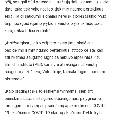
ryšį, nes gali būti potencialių trečiųjų šalių kintamųjų, kurie
daro įtaką tiek vakcinacijos, tiek mirtingumo pertekliaus
eigai. Taigi saugumo signalas nereiškia priežastinio ryšio
tarp nepageidaujamo įvykio ir vaisto, o yra tik hipotezė,
kurią reikia toliau vertinti.“
„Atsižvelgiant į laiko ryšį tarp skiepijimų skaičiaus
padidėjimo ir mirtingumo pertekliaus, atrodo keista, kad
atitinkamas saugumo signalas nebuvo atpažintas Paul
Ehrlich instituto (PEI), kuris yra atsakingas už vaistų
saugumo stebėseną Vokietijoje, farmakologinio budrumo
sistemoje.“
„Kaip pradinį tašką tolesniems tyrimams, siekiant
paaiškinti šiuos mirtingumo dėsningumus, palyginome
mirtingumo perviršį su pranešimų apie mirtis nuo COVID-
19 skaičiumi ir COVID-19 skiepų skaičiumi. Dėl to kyla