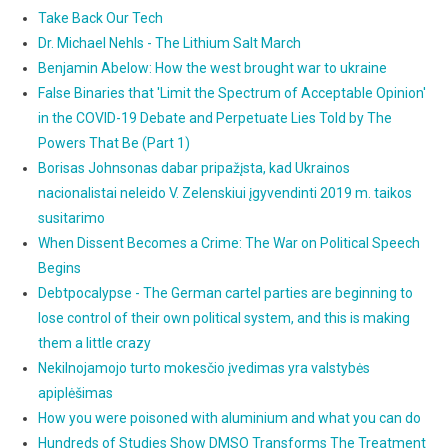
Take Back Our Tech
Dr. Michael Nehls - The Lithium Salt March
Benjamin Abelow: How the west brought war to ukraine
False Binaries that 'Limit the Spectrum of Acceptable Opinion'
in the COVID-19 Debate and Perpetuate Lies Told by The
Powers That Be (Part 1)
Borisas Johnsonas dabar pripažįsta, kad Ukrainos
nacionalistai neleido V. Zelenskiui įgyvendinti 2019 m. taikos
susitarimo
When Dissent Becomes a Crime: The War on Political Speech
Begins
Debtpocalypse - The German cartel parties are beginning to
lose control of their own political system, and this is making
them a little crazy
Nekilnojamojo turto mokesčio įvedimas yra valstybės
apiplėšimas
How you were poisoned with aluminium and what you can do
Hundreds of Studies Show DMSO Transforms The Treatment