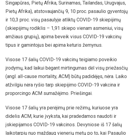
Singapūras, Pietų Afrika, Surinamas, Tailandas, Urugvajus,
Pietų Afrika), atstovaujančių 9, 10 proc. pasaulio gyventojų
ir 10,3 proc. visų pasaulyje atliktų COVID-19 skiepijimų
(skiepijimų rodiklis – 1,91 skiepo vienam asmeniui, visų
amžiaus grupių), apima beveik visus COVID-19 vakcinų
tipus ir gamintojus bei apima keturis žemynus.
Visose 17 šalių COVID-19 vakcinų teigiamo poveikio
įrodymų, kad laikui bėgant mirtingumas dėl visų priežasčių
(angl. all-cause mortality, ACM) būtų padidėjęs, nėra. Laiko
atžvilgiu nėra ryšio tarp skiepijimo COVID-19 vakcina ir
proporcingo ACM sumažėjimo. Priešingai.
Visose 17 šalių yra perėjimų prie režimų, kuriuose yra
didelis ACM, kurie įvyksta, kai pradedamos naudoti ir
įskiepijamos COVID-19 vakcinos. Devyniose iš 17 šalių
laikotarpiu nuo maždaug vienerių metų po to, kai Pasaulio