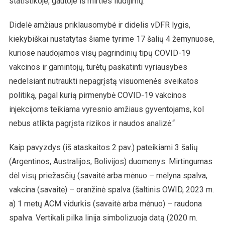
statistikoje, gautoje iš mirties liudijimų.
Didelė amžiaus priklausomybė ir didelis vDFR lygis,
kiekybiškai nustatytas šiame tyrime 17 šalių 4 žemynuose,
kuriose naudojamos visų pagrindinių tipų COVID-19
vakcinos ir gamintojų, turėtų paskatinti vyriausybes
nedelsiant nutraukti nepagrįstą visuomenės sveikatos
politiką, pagal kurią pirmenybė COVID-19 vakcinos
injekcijoms teikiama vyresnio amžiaus gyventojams, kol
nebus atlikta pagrįsta rizikos ir naudos analizė.“
Kaip pavyzdys (iš ataskaitos 2 pav.) pateikiami 3 šalių
(Argentinos, Australijos, Bolivijos) duomenys. Mirtingumas
dėl visų priežasčių (savaitė arba mėnuo – mėlyna spalva,
vakcina (savaitė) – oranžinė spalva (šaltinis OWID, 2023 m.
a) 1 metų ACM vidurkis (savaitė arba mėnuo) – raudona
spalva. Vertikali pilka linija simbolizuoja datą (2020 m.