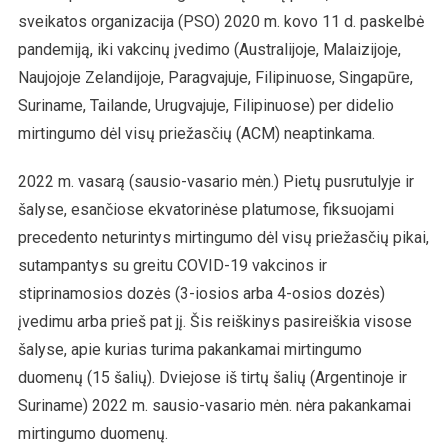
sveikatos organizacija (PSO) 2020 m. kovo 11 d. paskelbė
pandemiją, iki vakcinų įvedimo (Australijoje, Malaizijoje,
Naujojoje Zelandijoje, Paragvajuje, Filipinuose, Singapūre,
Suriname, Tailande, Urugvajuje, Filipinuose) per didelio
mirtingumo dėl visų priežasčių (ACM) neaptinkama.
2022 m. vasarą (sausio-vasario mėn.) Pietų pusrutulyje ir
šalyse, esančiose ekvatorinėse platumose, fiksuojami
precedento neturintys mirtingumo dėl visų priežasčių pikai,
sutampantys su greitu COVID-19 vakcinos ir
stiprinamosios dozės (3-iosios arba 4-osios dozės)
įvedimu arba prieš pat jį. Šis reiškinys pasireiškia visose
šalyse, apie kurias turima pakankamai mirtingumo
duomenų (15 šalių). Dviejose iš tirtų šalių (Argentinoje ir
Suriname) 2022 m. sausio-vasario mėn. nėra pakankamai
mirtingumo duomenų.