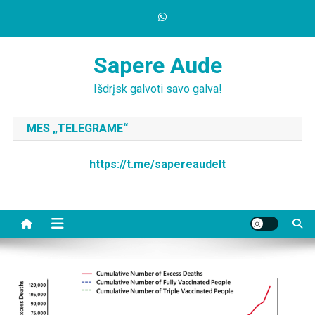
Skip
to
content
Sapere Aude
Išdrįsk galvoti savo galva!
MES „TELEGRAME“
https://t.me/sapereaudelt