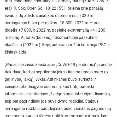
test-conditional mortality in Germany during SARS-CoV-2
era). R. Soc. Open Sci. 10: 221551. prieina prie panašių
išvadų: Jų atliktos analizės duomenimis, 2020 m.
mirtingumas buvo per mažas -18 500, 2021 m. – per
didelis +7 000, o 2022 m. pasiekė ekstremalią +41 200
reikšmę. Autoriai (kol kas) nekomentuoja paskutinio
skaičiaus (2022 m.). Beje, autoriai griežtai kritikuoja PSO ir
žiniasklaidą:
„Pasaulinė žiniasklaida apie „CoViD-19 pandemiją“ pranešė
tiek daug, kad jai neprilygsta joks kitas pastarojo meto (o
gal ir visų laikų) įvykis. Atitinkamai buvo surinkta ir
išanalizuota daugybė duomenų, kad būtų pateikta
informacija ir statistinės įžvalgos apie infekcijos dinamiką,
taip pat pagrindiniai jos suvaldymo rodikliai. Staigus
mirtingumo rodiklių padidėjimas buvo vienas iš pagrindinių
argumentų, kuriais rėmėsi politikos formuotojai, siekdami