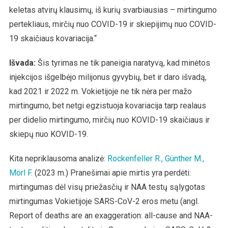
keletas atvirų klausimų, iš kurių svarbiausias – mirtingumo
pertekliaus, mirčių nuo COVID-19 ir skiepijimų nuo COVID-
19 skaičiaus kovariacija.“
Išvada:
Šis tyrimas ne tik paneigia naratyvą, kad minėtos
injekcijos išgelbėjo milijonus gyvybių, bet ir daro išvadą,
kad 2021 ir 2022 m. Vokietijoje ne tik nėra per mažo
mirtingumo, bet netgi egzistuoja kovariacija tarp realaus
per didelio mirtingumo, mirčių nuo KOVID-19 skaičiaus ir
skiepų nuo KOVID-19.
Kita nepriklausoma analizė:
Rockenfeller R., Günther M.,
Mörl F.
(2023 m.) Pranešimai apie mirtis yra perdėti:
mirtingumas dėl visų priežasčių ir NAA testų sąlygotas
mirtingumas Vokietijoje SARS-CoV-2 eros metu (angl.
Report of deaths are an exaggeration: all-cause and NAA-