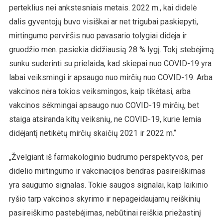
perteklius nei ankstesniais metais. 2022 m., kai didelė
dalis gyventojų buvo visiškai ar net trigubai paskiepyti,
mirtingumo perviršis nuo pavasario tolygiai didėja ir
gruodžio mėn. pasiekia didžiausią 28 % lygį. Tokį stebėjimą
sunku suderinti su prielaida, kad skiepai nuo COVID-19 yra
labai veiksmingi ir apsaugo nuo mirčių nuo COVID-19. Arba
vakcinos nėra tokios veiksmingos, kaip tikėtasi, arba
vakcinos sėkmingai apsaugo nuo COVID-19 mirčių, bet
staiga atsiranda kitų veiksnių, ne COVID-19, kurie lemia
didėjantį netikėtų mirčių skaičių 2021 ir 2022 m.“
„Žvelgiant iš farmakologinio budrumo perspektyvos, per
didelio mirtingumo ir vakcinacijos bendras pasireiškimas
yra saugumo signalas. Tokie saugos signalai, kaip laikinio
ryšio tarp vakcinos skyrimo ir nepageidaujamų reiškinių
pasireiškimo pastebėjimas, nebūtinai reiškia priežastinį