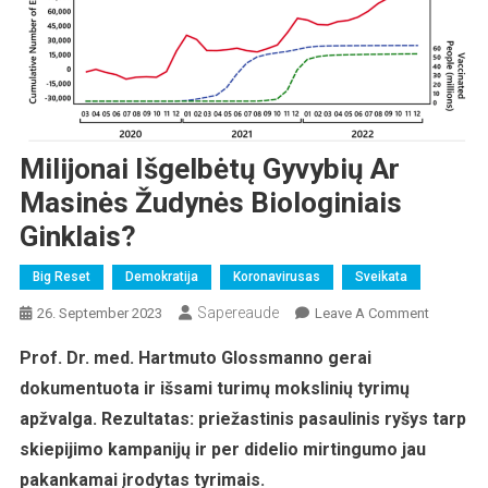
Milijonai Išgelbėtų Gyvybių Ar
Masinės Žudynės Biologiniais
Ginklais?
Big Reset
Demokratija
Koronavirusas
Sveikata
Sapereaude
On
26. September 2023
Leave A Comment
Milijonai
Prof. Dr. med. Hartmuto Glossmanno gerai
Išgelbėtų
dokumentuota ir išsami turimų mokslinių tyrimų
Gyvybių
Ar
apžvalga. Rezultatas: priežastinis pasaulinis ryšys tarp
Masinės
skiepijimo kampanijų ir per didelio mirtingumo jau
Žudynės
pakankamai įrodytas tyrimais.
Biologini