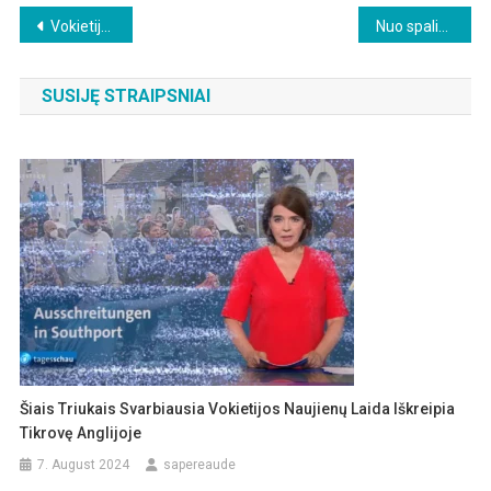
Beitragsnavigation
Vokietija: nekilnojamojo turto kainų nuosmukis
Nuo spalio mėnesio „Microsoft“ automatiškai kontroliuos viską, ką darote su savo „Windows“ kompiuteriu
SUSIJĘ STRAIPSNIAI
Šiais Triukais Svarbiausia Vokietijos Naujienų Laida Iškreipia
Tikrovę Anglijoje
7. August 2024
sapereaude