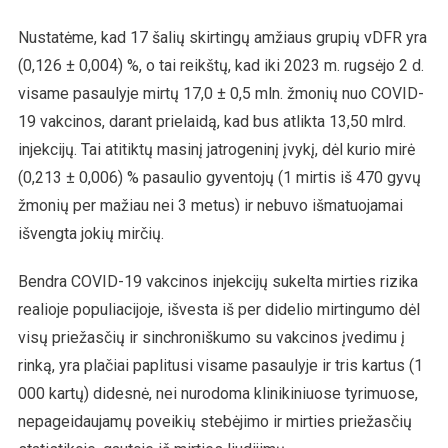
Nustatėme, kad 17 šalių skirtingų amžiaus grupių vDFR yra
(0,126 ± 0,004) %, o tai reikštų, kad iki 2023 m. rugsėjo 2 d.
visame pasaulyje mirtų 17,0 ± 0,5 mln. žmonių nuo COVID-
19 vakcinos, darant prielaidą, kad bus atlikta 13,50 mlrd.
injekcijų. Tai atitiktų masinį jatrogeninį įvykį, dėl kurio mirė
(0,213 ± 0,006) % pasaulio gyventojų (1 mirtis iš 470 gyvų
žmonių per mažiau nei 3 metus) ir nebuvo išmatuojamai
išvengta jokių mirčių.
Bendra COVID-19 vakcinos injekcijų sukelta mirties rizika
realioje populiacijoje, išvesta iš per didelio mirtingumo dėl
visų priežasčių ir sinchroniškumo su vakcinos įvedimu į
rinką, yra plačiai paplitusi visame pasaulyje ir tris kartus (1
000 kartų) didesnė, nei nurodoma klinikiniuose tyrimuose,
nepageidaujamų poveikių stebėjimo ir mirties priežasčių