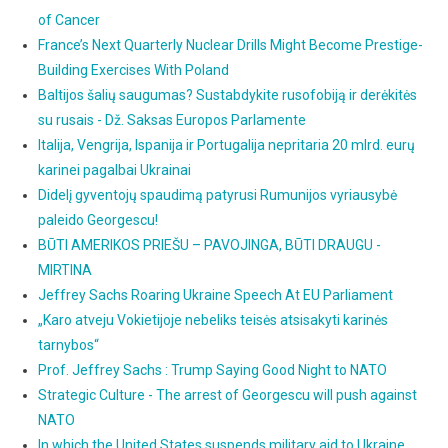
of Cancer
France’s Next Quarterly Nuclear Drills Might Become Prestige-
Building Exercises With Poland
Baltijos šalių saugumas? Sustabdykite rusofobiją ir derėkitės
su rusais - Dž. Saksas Europos Parlamente
Italija, Vengrija, Ispanija ir Portugalija nepritaria 20 mlrd. eurų
karinei pagalbai Ukrainai
Didelį gyventojų spaudimą patyrusi Rumunijos vyriausybė
paleido Georgescu!
BŪTI AMERIKOS PRIEŠU – PAVOJINGA, BŪTI DRAUGU -
MIRTINA
Jeffrey Sachs Roaring Ukraine Speech At EU Parliament
„Karo atveju Vokietijoje nebeliks teisės atsisakyti karinės
tarnybos“
Prof. Jeffrey Sachs : Trump Saying Good Night to NATO
Strategic Culture - The arrest of Georgescu will push against
NATO
In which the United States suspends military aid to Ukraine