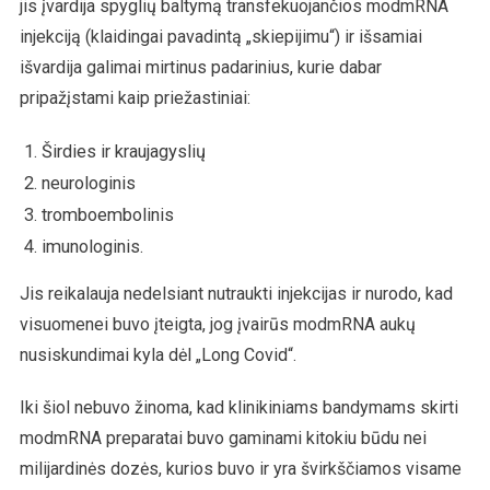
jis įvardija spyglių baltymą transfekuojančios modmRNA
injekciją (klaidingai pavadintą „skiepijimu“) ir išsamiai
išvardija galimai mirtinus padarinius, kurie dabar
pripažįstami kaip priežastiniai:
Širdies ir kraujagyslių
neurologinis
tromboembolinis
imunologinis.
Jis reikalauja nedelsiant nutraukti injekcijas ir nurodo, kad
visuomenei buvo įteigta, jog įvairūs modmRNA aukų
nusiskundimai kyla dėl „Long Covid“.
Iki šiol nebuvo žinoma, kad klinikiniams bandymams skirti
modmRNA preparatai buvo gaminami kitokiu būdu nei
milijardinės dozės, kurios buvo ir yra švirkščiamos visame