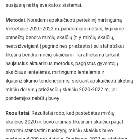
susijusią naštą sveikatos sistemai.
Metodai
: Norėdami apskaičiuoti perteklinį mirtingumą
Vokietijoje 2020-2022 m. pandemijos metais, lyginame
praneštą bendrą mirčių skaičių (t. y. mirčių skaičių,
neatsižvelgiant į pagrindines priežastis) su statistiškai
tikėtinu bendru mirčių skaičiumi. Tai atliekama taikant
naujausius aktuarinius metodus, pagrįstus gyventojų
skaičiaus lentelėmis, mirtingumo lentelėmis ir
ilgaamžiškumo tendencijomis, siekiant apskaičiuoti tikėtiną
mirčių dėl visų priežasčių skaičių 2020-2022 m., jei
pandemijos nebūtų buvę.
Rezultatai
: Rezultatai rodo, kad pastebėtas mirčių
skaičius 2020 m. buvo artimas tikėtinam skaičiui pagal
empirinį standartinį nuokrypį; mirčių skaičius buvo