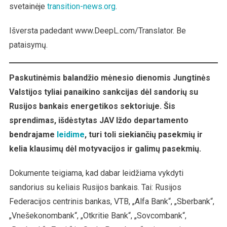
svetainėje
transition-news.org
.
Sektoriuje
Išversta padedant www.DeepL.com/Translator. Be
pataisymų.
Paskutinėmis balandžio mėnesio dienomis Jungtinės
Valstijos tyliai panaikino sankcijas dėl sandorių su
Rusijos bankais energetikos sektoriuje. Šis
sprendimas, išdėstytas JAV Iždo departamento
bendrajame
leidime
, turi toli siekiančių pasekmių ir
kelia klausimų dėl motyvacijos ir galimų pasekmių.
Dokumente teigiama, kad dabar leidžiama vykdyti
sandorius su keliais Rusijos bankais. Tai: Rusijos
Federacijos centrinis bankas, VTB, „Alfa Bank“, „Sberbank“,
„Vnešekonombank“, „Otkritie Bank“, „Sovcombank“,