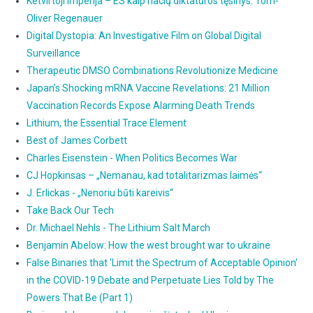
Ketvirtoji imperija – ES kaip nacių diktatūros tęsinys. Tom-
Oliver Regenauer
Digital Dystopia: An Investigative Film on Global Digital
Surveillance
Therapeutic DMSO Combinations Revolutionize Medicine
Japan’s Shocking mRNA Vaccine Revelations: 21 Million
Vaccination Records Expose Alarming Death Trends
Lithium, the Essential Trace Element
Best of James Corbett
Charles Eisenstein - When Politics Becomes War
CJ Hopkinsas – „Nemanau, kad totalitarizmas laimės“
J. Erlickas - „Nenoriu būti kareivis“
Take Back Our Tech
Dr. Michael Nehls - The Lithium Salt March
Benjamin Abelow: How the west brought war to ukraine
False Binaries that 'Limit the Spectrum of Acceptable Opinion'
in the COVID-19 Debate and Perpetuate Lies Told by The
Powers That Be (Part 1)