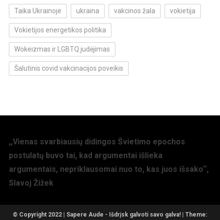
Taika Ukrainoje
ukraina
vakcinos žala
vokietija
Vokietijos energetikos politika
Wokeizmas ir LGBTQ judėjimas
Šalutinis covid vakcinacijos poveikis
,,Vienas svarbiausių didingos Švietimo epochos
postulatų buvo tai, kad argumentai išlieka
argumentais, nepriklausomai nuo to, kas juos išsako‘‘,
Slavoj Žižek
© Copyright 2022 | Sapere Aude - Išdrįsk galvoti savo galva!
|
Theme: