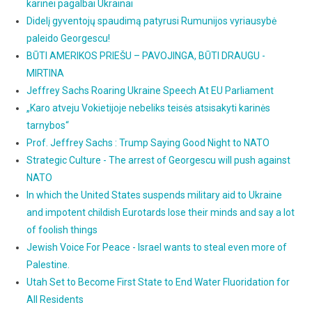
karinei pagalbai Ukrainai
Didelį gyventojų spaudimą patyrusi Rumunijos vyriausybė
paleido Georgescu!
BŪTI AMERIKOS PRIEŠU – PAVOJINGA, BŪTI DRAUGU -
MIRTINA
Jeffrey Sachs Roaring Ukraine Speech At EU Parliament
„Karo atveju Vokietijoje nebeliks teisės atsisakyti karinės
tarnybos“
Prof. Jeffrey Sachs : Trump Saying Good Night to NATO
Strategic Culture - The arrest of Georgescu will push against
NATO
In which the United States suspends military aid to Ukraine
and impotent childish Eurotards lose their minds and say a lot
of foolish things
Jewish Voice For Peace - Israel wants to steal even more of
Palestine.
Utah Set to Become First State to End Water Fluoridation for
All Residents