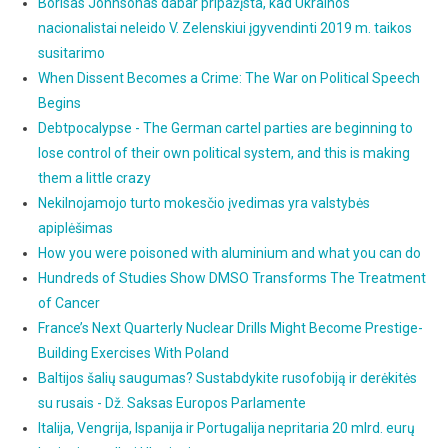
Borisas Johnsonas dabar pripažįsta, kad Ukrainos
nacionalistai neleido V. Zelenskiui įgyvendinti 2019 m. taikos
susitarimo
When Dissent Becomes a Crime: The War on Political Speech
Begins
Debtpocalypse - The German cartel parties are beginning to
lose control of their own political system, and this is making
them a little crazy
Nekilnojamojo turto mokesčio įvedimas yra valstybės
apiplėšimas
How you were poisoned with aluminium and what you can do
Hundreds of Studies Show DMSO Transforms The Treatment
of Cancer
France’s Next Quarterly Nuclear Drills Might Become Prestige-
Building Exercises With Poland
Baltijos šalių saugumas? Sustabdykite rusofobiją ir derėkitės
su rusais - Dž. Saksas Europos Parlamente
Italija, Vengrija, Ispanija ir Portugalija nepritaria 20 mlrd. eurų