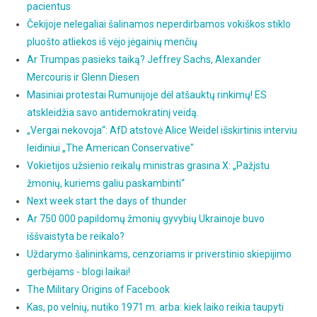
pacientus
Čekijoje nelegaliai šalinamos neperdirbamos vokiškos stiklo
pluošto atliekos iš vėjo jėgainių menčių
Ar Trumpas pasieks taiką? Jeffrey Sachs, Alexander
Mercouris ir Glenn Diesen
Masiniai protestai Rumunijoje dėl atšauktų rinkimų! ES
atskleidžia savo antidemokratinį veidą.
„Vergai nekovoja“: AfD atstovė Alice Weidel išskirtinis interviu
leidiniui „The American Conservative"
Vokietijos užsienio reikalų ministras grasina X: „Pažįstu
žmonių, kuriems galiu paskambinti“
Next week start the days of thunder
Ar 750 000 papildomų žmonių gyvybių Ukrainoje buvo
iššvaistyta be reikalo?
Uždarymo šalininkams, cenzoriams ir priverstinio skiepijimo
gerbėjams - blogi laikai!
The Military Origins of Facebook
Kas, po velnių, nutiko 1971 m. arba: kiek laiko reikia taupyti