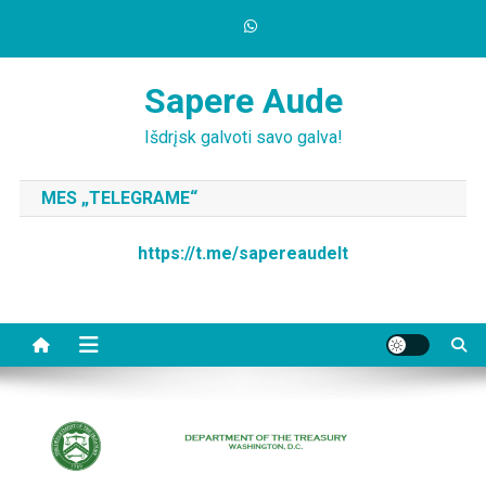
Skip
to
content
Sapere Aude
Išdrįsk galvoti savo galva!
MES „TELEGRAME“
https://t.me/sapereaudelt