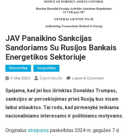
JAV Panaikino Sankcijas
Sandoriams Su Rusijos Bankais
Energetikos Sektoriuje
Ekonomika
Geopolitika
Sapereaude
On
9. Mai 2024
Leave A Comment
JAV
Spėjama, kad jei bus išrinktas Donaldas Trumpas,
Panaikino
sankcijos ar persekiojimas prieš Rusiją bus visam
Sankcijas
Sandoriams
laikui atšauktos. Tai rodo, kad pirmenybė teikiama
Su
nacionaliniams interesams ir politiniams motyvams.
Rusijos
Bankais
Originalus
str
aipsnis
paskelbtas 2024 m. gegužės 7 d.
Energetikos