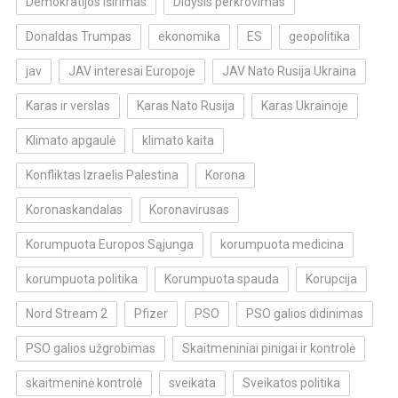
Demokratijos iširimas
Didysis perkrovimas
Donaldas Trumpas
ekonomika
ES
geopolitika
jav
JAV interesai Europoje
JAV Nato Rusija Ukraina
Karas ir verslas
Karas Nato Rusija
Karas Ukrainoje
Klimato apgaulė
klimato kaita
Konfliktas Izraelis Palestina
Korona
Koronaskandalas
Koronavirusas
Korumpuota Europos Sąjunga
korumpuota medicina
korumpuota politika
Korumpuota spauda
Korupcija
Nord Stream 2
Pfizer
PSO
PSO galios didinimas
PSO galios užgrobimas
Skaitmeniniai pinigai ir kontrolė
skaitmeninė kontrolė
sveikata
Sveikatos politika