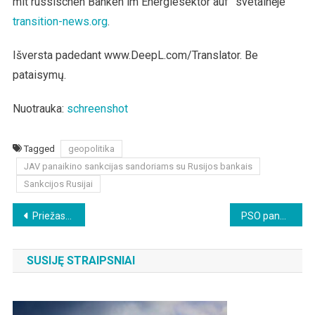
mit russischen Banken im Energiesektor auf” svetainėje
transition-news.org
.
Išversta padedant www.DeepL.com/Translator. Be
pataisymų.
Nuotrauka:
schreenshot
Tagged
geopolitika
JAV panaikino sankcijas sandoriams su Rusijos bankais
Sankcijos Rusijai
Beitragsnavigation
Priežastinis ryšys ir sunkus nusikaltimas
PSO pandemijos sutartis greičiausiai žlugs
SUSIJĘ STRAIPSNIAI