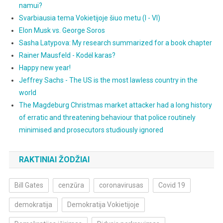
namui?
Svarbiausia tema Vokietijoje šiuo metu (I - VI)
Elon Musk vs. George Soros
Sasha Latypova: My research summarized for a book chapter
Rainer Mausfeld - Kodėl karas?
Happy new year!
Jeffrey Sachs - The US is the most lawless country in the
world
The Magdeburg Christmas market attacker had a long history
of erratic and threatening behaviour that police routinely
minimised and prosecutors studiously ignored
RAKTINIAI ŽODŽIAI
Bill Gates
cenzūra
coronavirusas
Covid 19
demokratija
Demokratija Vokietijoje