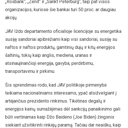
„Rosbank“, „Zenit“ ir „Sankt Peterburg“, taip pat visos
organizacijos, kuriose šie bankai turi 50 proc. ar daugiau
akcijų.
JAV Iždo departamento oficialioje licencijoje su energetika
susiję sandoriai apibrėžiami kaip visi sandoriai, susiję su
naftos ir naftos produktų, gamtinių dujų ir kitų energijos
šaltinių, tokių kaip anglis, mediena, uranas ir
atsinaujinančioji energija, gavyba, perdirbimu,
transportavimu ir pirkimu.
Šis sprendimas rodo, kad JAV politikoje pirmenybė
teikiama nacionaliniams interesams, ypač atsižvelgiant į
artėjančius prezidento rinkimus. Tikėtinas degalų ir
energijos kainų sumažėjimas dėl sankcijų panaikinimo gali
būti vertinamas kaip Džo Baideno (Joe Biden) žingsnis
siekiant užsitikrinti rinkėjų paramą. Tačiau dar neaišku, kaip