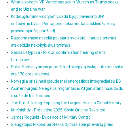
What a speech! VP Vance speaks in Munich as Trump seeks
end to Ukraine war
Kodėl „giluminė valstybė“ visada bijojo paviešinti JFK
nužudymo bylas: Pentagono dokumentas atskleidžia karą
provokuojančią priežastį
Raudona mėsa nekelia pavojaus sveikatai - naujas tyrimas
atskleidžia nekokybiškus tyrimus
Sasha Latypova - RFK Jr. confirmation hearing starts
tomorrow
Sukrečiantis tyrimas parodė, kad skiepytų vaikų autizmo rizika
yra 170 proc. didesnė
Norvegija priešinasi glaudesnei energetikos integracijai su ES
Ašafenburgas: Nelegalus migrantas iš Afganistano nužudė du
ir sužeidė tris žmones
The Great Taking: Exposing the Largest Heist in Global History
Kit Knightly - Predicting 2025: Covid Origins Revisited
James Roguski - Evidence of Military Control
Slaugytojos Nikolės Sirotek liudijimas apie prievartą prieš