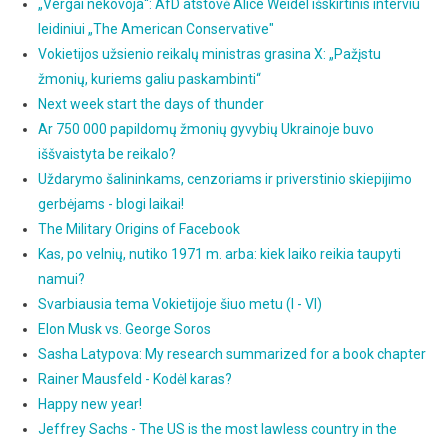
„Vergai nekovoja“: AfD atstovė Alice Weidel išskirtinis interviu
leidiniui „The American Conservative"
Vokietijos užsienio reikalų ministras grasina X: „Pažįstu
žmonių, kuriems galiu paskambinti“
Next week start the days of thunder
Ar 750 000 papildomų žmonių gyvybių Ukrainoje buvo
iššvaistyta be reikalo?
Uždarymo šalininkams, cenzoriams ir priverstinio skiepijimo
gerbėjams - blogi laikai!
The Military Origins of Facebook
Kas, po velnių, nutiko 1971 m. arba: kiek laiko reikia taupyti
namui?
Svarbiausia tema Vokietijoje šiuo metu (I - VI)
Elon Musk vs. George Soros
Sasha Latypova: My research summarized for a book chapter
Rainer Mausfeld - Kodėl karas?
Happy new year!
Jeffrey Sachs - The US is the most lawless country in the