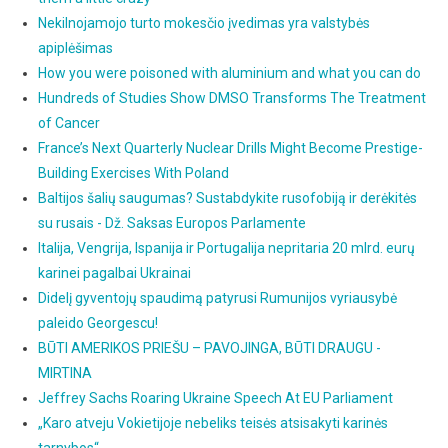
Nekilnojamojo turto mokesčio įvedimas yra valstybės
apiplėšimas
How you were poisoned with aluminium and what you can do
Hundreds of Studies Show DMSO Transforms The Treatment
of Cancer
France’s Next Quarterly Nuclear Drills Might Become Prestige-
Building Exercises With Poland
Baltijos šalių saugumas? Sustabdykite rusofobiją ir derėkitės
su rusais - Dž. Saksas Europos Parlamente
Italija, Vengrija, Ispanija ir Portugalija nepritaria 20 mlrd. eurų
karinei pagalbai Ukrainai
Didelį gyventojų spaudimą patyrusi Rumunijos vyriausybė
paleido Georgescu!
BŪTI AMERIKOS PRIEŠU – PAVOJINGA, BŪTI DRAUGU -
MIRTINA
Jeffrey Sachs Roaring Ukraine Speech At EU Parliament
„Karo atveju Vokietijoje nebeliks teisės atsisakyti karinės
tarnybos“