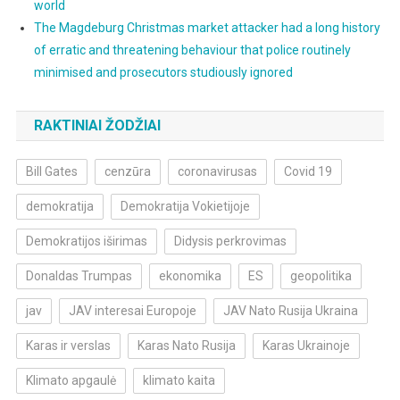
world
The Magdeburg Christmas market attacker had a long history
of erratic and threatening behaviour that police routinely
minimised and prosecutors studiously ignored
RAKTINIAI ŽODŽIAI
Bill Gates
cenzūra
coronavirusas
Covid 19
demokratija
Demokratija Vokietijoje
Demokratijos iširimas
Didysis perkrovimas
Donaldas Trumpas
ekonomika
ES
geopolitika
jav
JAV interesai Europoje
JAV Nato Rusija Ukraina
Karas ir verslas
Karas Nato Rusija
Karas Ukrainoje
Klimato apgaulė
klimato kaita