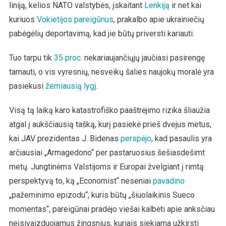
liniją, kelios NATO valstybės, įskaitant
Lenkiją
ir net kai
kuriuos
Vokietijos pareigūnus
, prakalbo apie ukrainiečių
pabėgėlių deportavimą, kad jie būtų priversti kariauti.
Tuo tarpu tik
35 proc
. nekariaujančiųjų jaučiasi pasirengę
tarnauti, o vis vyresnių, nesveikų šalies naujokų moralė yra
pasiekusi
žemiausią lygį
.
Visą tą laiką karo katastrofiško paaštrėjimo rizika šliaužia
atgal į aukščiausią tašką, kurį pasiekė prieš dvejus metus,
kai JAV prezidentas J. Bidenas
perspėjo
, kad pasaulis yra
arčiausiai „Armagedono“ per pastaruosius šešiasdešimt
metų. Jungtinėms Valstijoms ir Europai žvelgiant į rimtą
perspektyvą to, ką „Economist“ neseniai
pavadino
„pažeminimo epizodu“, kuris būtų „šiuolaikinis Sueco
momentas“, pareigūnai pradėjo viešai kalbėti apie anksčiau
neįsivaizduojamus žingsnius, kuriais siekiama užkirsti