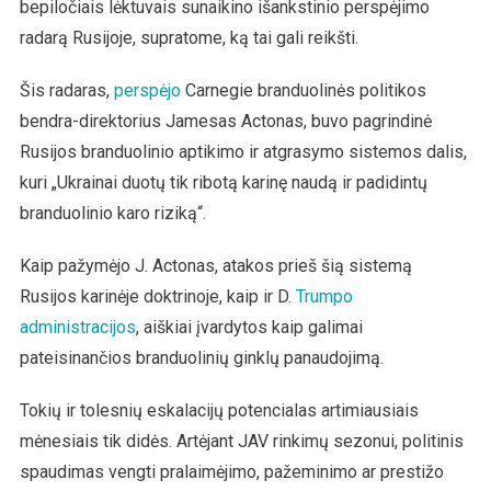
bepiločiais lėktuvais sunaikino išankstinio perspėjimo
radarą Rusijoje, supratome, ką tai gali reikšti.
Šis radaras,
perspėjo
Carnegie branduolinės politikos
bendra-direktorius Jamesas Actonas, buvo pagrindinė
Rusijos branduolinio aptikimo ir atgrasymo sistemos dalis,
kuri „Ukrainai duotų tik ribotą karinę naudą ir padidintų
branduolinio karo riziką“.
Kaip pažymėjo J. Actonas, atakos prieš šią sistemą
Rusijos karinėje doktrinoje, kaip ir D.
Trumpo
administracijos
, aiškiai įvardytos kaip galimai
pateisinančios branduolinių ginklų panaudojimą.
Tokių ir tolesnių eskalacijų potencialas artimiausiais
mėnesiais tik didės. Artėjant JAV rinkimų sezonui, politinis
spaudimas vengti pralaimėjimo, pažeminimo ar prestižo