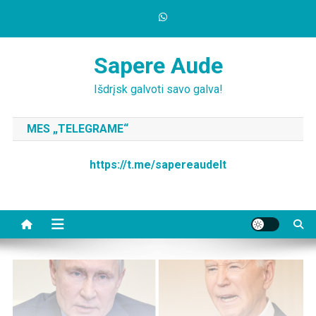
Skip
to
content
Sapere Aude
Išdrįsk galvoti savo galva!
MES „TELEGRAME“
https://t.me/sapereaudelt