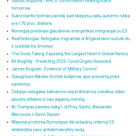
Sasha Latypova - RFK Jr. confirmation hearing starts
tomorrow
Sukrečiantis tyrimas parodė, kad skiepytų vaikų autizmo rizika
yra 170 proc. didesnė
Norvegija priešinasi glaudesnei energetikos integracijai su ES
Ašafenburgas: Nelegalus migrantas iš Afganistano nužudė du
ir sužeidė tris žmones
The Great Taking: Exposing the Largest Heist in Global History
Kit Knightly - Predicting 2025: Covid Origins Revisited
James Roguski - Evidence of Military Control
Slaugytojos Nikolės Sirotek liudijimas apie prievartą prieš
pacientus
Čekijoje nelegaliai šalinamos neperdirbamos vokiškos stiklo
pluošto atliekos iš vėjo jėgainių menčių
Ar Trumpas pasieks taiką? Jeffrey Sachs, Alexander
Mercouris ir Glenn Diesen
Masiniai protestai Rumunijoje dėl atšauktų rinkimų! ES
atskleidžia savo antidemokratinį veidą.