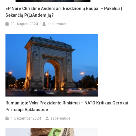
EP Narė Christine Anderson: Beždžionių Raupai – Pakeliui Į
Sekančią P(l)andemiją?
23. August 2024
sapereaude
Rumunijoje Vyks Prezidento Rinkimai – NATO Kritikas Gerokai
Pirmauja Apklausose
4. Dezember 2024
sapereaude