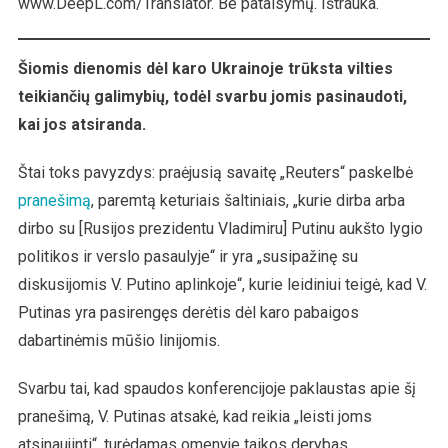
www.DeepL.com/Translator. Be pataisymų. Ištrauka.
Šiomis dienomis dėl karo Ukrainoje trūksta vilties
teikiančių galimybių, todėl svarbu jomis pasinaudoti,
kai jos atsiranda.
Štai toks pavyzdys: praėjusią savaitę „Reuters“ paskelbė
pranešimą
, paremtą keturiais šaltiniais, „kurie dirba arba
dirbo su [Rusijos prezidentu Vladimiru] Putinu aukšto lygio
politikos ir verslo pasaulyje“ ir yra „susipažinę su
diskusijomis V. Putino aplinkoje“, kurie leidiniui teigė, kad V.
Putinas yra pasirengęs derėtis dėl karo pabaigos
dabartinėmis mūšio linijomis.
Svarbu tai, kad spaudos konferencijoje paklaustas apie šį
pranešimą, V. Putinas atsakė, kad reikia „leisti joms
atsinaujinti“, turėdamas omenyje taikos derybas.