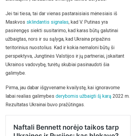
Jei tai tiesa, tai dar vienas pastaraisiais mėnesiais iš
Maskvos
sklindantis signalas
, kad V. Putinas yra
pasirengęs siekti susitarimo, kad karas būtų galutinai
užbaigtas, nors ir su sąlyga, kad Ukraina pripažins
teritorinius nuostolius. Kad ir kokia nemaloni būtų ši
perspektyva, Jungtinės Valstijos ir jų partneriai, įskaitant
Ukrainos vadovybę, turėtų skubiai pasinaudoti šia
galimybe.
Pirma, jau dabar išgyvename kvailystę, kai ignoravome
labai realias galimybes
derybomis užbaigti šį karą
2022 m.
Rezultatas Ukrainai buvo pražūtingas.