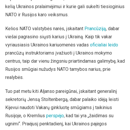
kelią Ukrainos pralaimėjimui ir kurie gali sukelti tiesioginius
NATO ir Rusijos karo veiksmus.
Kelios NATO valstybės narės, įskaitant
Prancūziją
, dabar
viešai pagrasino siųsti karius į Ukrainą. Kaip tik vakar
vyriausiasis Ukrainos kariuomenės vadas
oficialiai leido
prancūzų instruktoriams įvažiuoti į Ukrainos mokymo
centrus, taip dar vienu žingsniu priartindamas galimybę, kad
Rusijos smūgiai nužudys NATO tarnybos narius, prie
realybės.
Tuo pat metu kiti Aljanso pareigūnai, įskaitant generalinį
sekretorių Jensą Stoltenbergą, dabar palaiko idėją leisti
Kijevui naudoti Vakarų ginkluotę smūgiams į taikinius
Rusijoje, o Kremlius
perspėjo
, kad tai yra „žaidimas su
ugnimi“. Praėjusį penktadienį, kai Ukrainos pajėgos