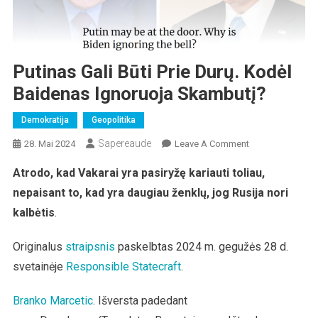
Putinas Gali Būti Prie Durų. Kodėl
Baidenas Ignoruoja Skambutį?
Demokratija
Geopolitika
Sapereaude
On
28. Mai 2024
Leave A Comment
Putinas
Atrodo, kad Vakarai yra pasiryžę kariauti toliau,
Gali
nepaisant to, kad yra daugiau ženklų, jog Rusija nori
Būti
Prie
kalbėtis
.
Durų.
Kodėl
Originalus
str
aipsnis
paskelbtas 2024 m. gegužės 28 d.
Baidenas
svetainėje
Responsible Statecraft
.
Ignoruoja
Skambutį?
Branko Marcetic
. Išversta padedant