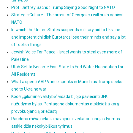
Prof. Jeffrey Sachs : Trump Saying Good Night to NATO
Strategic Culture - The arrest of Georgescu will push against
NATO
In which the United States suspends military aid to Ukraine
and impotent childish Eurotards lose their minds and say a lot
of foolish things
Jewish Voice For Peace - Israel wants to steal even more of
Palestine.
Utah Set to Become First State to End Water Fluoridation for
All Residents
What a speech! VP Vance speaks in Munich as Trump seeks
end to Ukraine war
Kodėl „giluminė valstybė“ visada bijojo paviešinti JFK
nužudymo bylas: Pentagono dokumentas atskleidžia karą
provokuojančią priežastį
Raudona mėsa nekelia pavojaus sveikatai - naujas tyrimas
atskleidžia nekokybiškus tyrimus