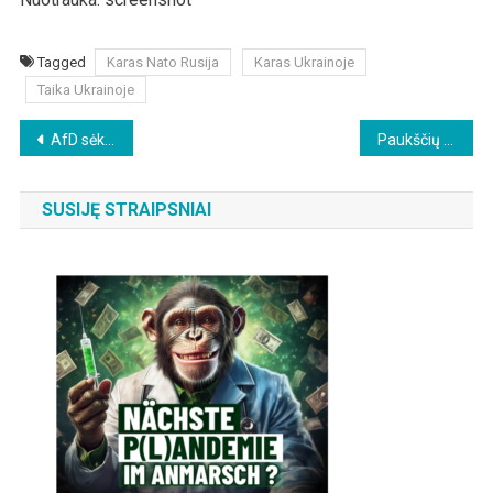
Tagged
Karas Nato Rusija
Karas Ukrainoje
Taika Ukrainoje
Beitragsnavigation
AfD sėkmingai pasirodė Tiuringijos rinkimuose, tačiau žiniasklaida praneša visiškai priešingai
Paukščių gripas, cenzūra ir 100 dienų vakcinos: 7 prognozės dėl „sekančios pandemijos“
SUSIJĘ STRAIPSNIAI