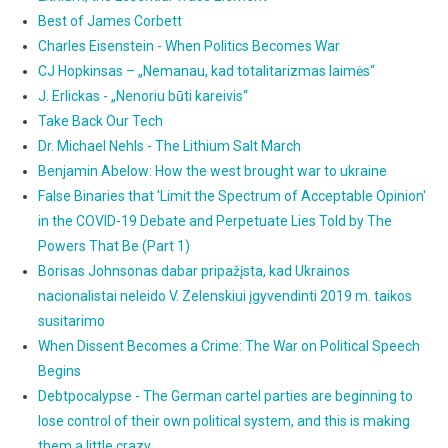
Best of James Corbett
Charles Eisenstein - When Politics Becomes War
CJ Hopkinsas – „Nemanau, kad totalitarizmas laimės“
J. Erlickas - „Nenoriu būti kareivis“
Take Back Our Tech
Dr. Michael Nehls - The Lithium Salt March
Benjamin Abelow: How the west brought war to ukraine
False Binaries that 'Limit the Spectrum of Acceptable Opinion'
in the COVID-19 Debate and Perpetuate Lies Told by The
Powers That Be (Part 1)
Borisas Johnsonas dabar pripažįsta, kad Ukrainos
nacionalistai neleido V. Zelenskiui įgyvendinti 2019 m. taikos
susitarimo
When Dissent Becomes a Crime: The War on Political Speech
Begins
Debtpocalypse - The German cartel parties are beginning to
lose control of their own political system, and this is making
them a little crazy