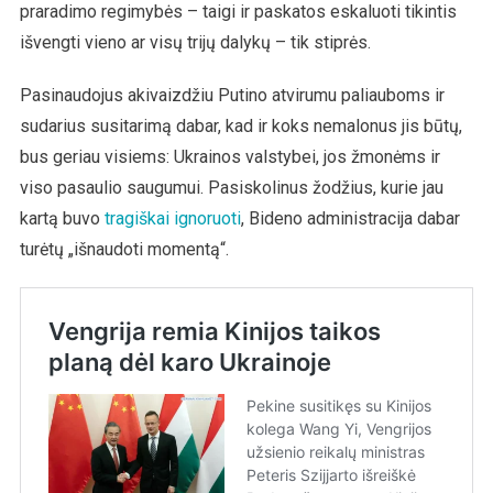
praradimo regimybės – taigi ir paskatos eskaluoti tikintis
išvengti vieno ar visų trijų dalykų – tik stiprės.
Pasinaudojus akivaizdžiu Putino atvirumu paliauboms ir
sudarius susitarimą dabar, kad ir koks nemalonus jis būtų,
bus geriau visiems: Ukrainos valstybei, jos žmonėms ir
viso pasaulio saugumui. Pasiskolinus žodžius, kurie jau
kartą buvo
tragiškai ignoruoti
, Bideno administracija dabar
turėtų „išnaudoti momentą“.