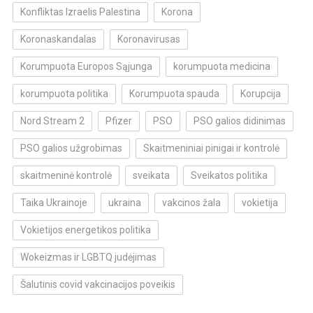
Konfliktas Izraelis Palestina
Korona
Koronaskandalas
Koronavirusas
Korumpuota Europos Sąjunga
korumpuota medicina
korumpuota politika
Korumpuota spauda
Korupcija
Nord Stream 2
Pfizer
PSO
PSO galios didinimas
PSO galios užgrobimas
Skaitmeniniai pinigai ir kontrolė
skaitmeninė kontrolė
sveikata
Sveikatos politika
Taika Ukrainoje
ukraina
vakcinos žala
vokietija
Vokietijos energetikos politika
Wokeizmas ir LGBTQ judėjimas
Šalutinis covid vakcinacijos poveikis