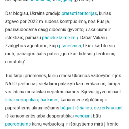
Dar blogiau, Ukraina pradėjo
prarasti teritorijas
, kurias
atgavo per 2022 m. rudens kontrpuolimą, nes Rusija,
pasinaudodama daug didesniu gyventojų skaičiumi ir
ištekliais, pamažu
pasiekė laimėjimų
. Dabar Vakarų
žvalgybos agentūros, kaip
pranešama
, tikisi, kad iki šių
metų pabaigos šalis patirs „gerokai didesnių teritorinių
nuostolių“.
Tuo tarpu priemonės, kurių ėmėsi Ukrainos vadovybė ir jos
NATO partneriai, siekdami palaikyti karo veiksmus, tampa
vis labiau morališkai nepateisinamos. Kijevui įgyvendinant
labai nepopuliarų šaukimo
į kariuomenę išplėtimą ir
paprastiems ukrainiečiams
bėgant iš šalies
,
dezertyruojant
iš kariuomenės arba desperatiškai
vengiant
būti
pagrobtiems
karių verbuotojų ir išsiųstiems mirti į fronto