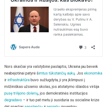
Nors skaičiai yra valstybinė paslaptis, Ukraina jau beveik
neabejotinai patyrė š
imtus tūkstančių aukų
. Jos
ekonomika
ir
infrastruktūra
buvo sužlugdyta, ji yra įklimpusi į
milžiniškas užsienio skolas, jos atstatymo išlaidos viršija
pusę trilijono dolerių
, jos demokratinės institucijos
degradavo
– ir tuo pat metu ji susiduria su socialine krize
dėl sparčiai
senstančių
ir
neįgalių
gyventojų.