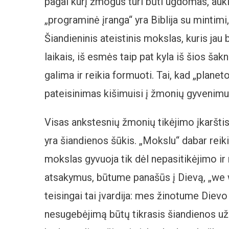
pagal kurį žmogus turi būti ugdomas, auk
„programinė įranga“ yra Biblija su mintim
Šiandieninis ateistinis mokslas, kuris jau
laikais, iš esmės taip pat kyla iš šios šak
galima ir reikia formuoti. Tai, kad „plan
pateisinimas kišimuisi į žmonių gyvenimus 
Visas ankstesnių žmonių tikėjimo įkaršti
yra šiandienos šūkis. „Mokslu“ dabar reikia
mokslas gyvuoja tik dėl nepasitikėjimo ir
atsakymus, būtume panašūs į Dievą, „we
teisingai tai įvardija: mes žinotume Dievo
nesugebėjimą būtų tikrasis šiandienos užda