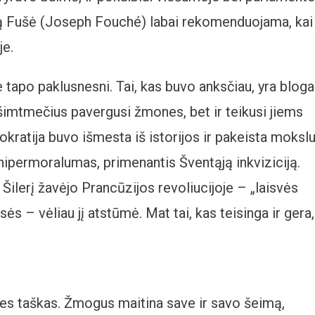
fą Fušė (Joseph Fouché) labai rekomenduojama, kai
je.
e tapo paklusnesni. Tai, kas buvo anksčiau, yra blogai
a, šimtmečius pavergusi žmones, bet ir teikusi jiems
kratija buvo išmesta iš istorijos ir pakeista mokslu
hipermoralumas, primenantis Šventąją inkviziciją.
ų Šilerį žavėjo Prancūzijos revoliucijoje – „laisvės
s – vėliau jį atstūmė. Mat tai, kas teisinga ir gera,
ies taškas. Žmogus maitina save ir savo šeimą,