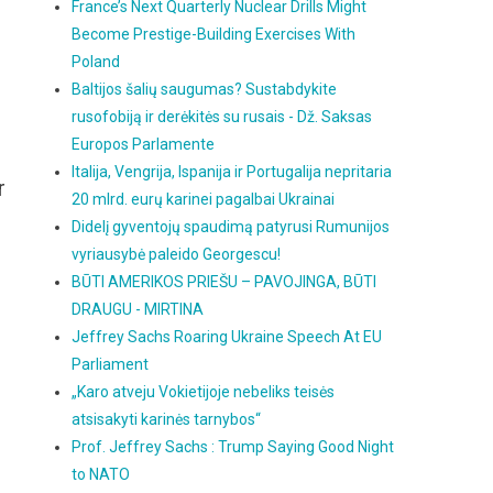
France’s Next Quarterly Nuclear Drills Might
Become Prestige-Building Exercises With
Poland
Baltijos šalių saugumas? Sustabdykite
rusofobiją ir derėkitės su rusais - Dž. Saksas
Europos Parlamente
Italija, Vengrija, Ispanija ir Portugalija nepritaria
r
20 mlrd. eurų karinei pagalbai Ukrainai
Didelį gyventojų spaudimą patyrusi Rumunijos
vyriausybė paleido Georgescu!
BŪTI AMERIKOS PRIEŠU – PAVOJINGA, BŪTI
DRAUGU - MIRTINA
Jeffrey Sachs Roaring Ukraine Speech At EU
Parliament
„Karo atveju Vokietijoje nebeliks teisės
atsisakyti karinės tarnybos“
Prof. Jeffrey Sachs : Trump Saying Good Night
to NATO