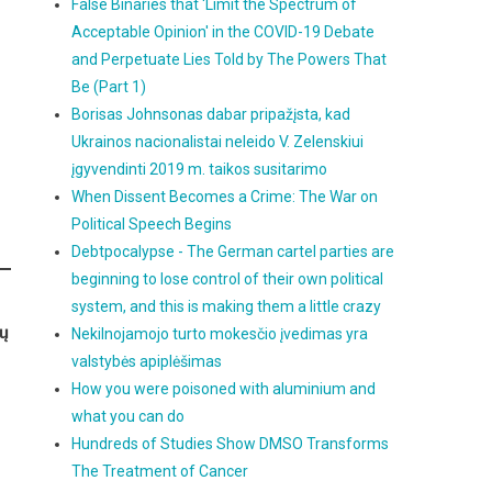
False Binaries that 'Limit the Spectrum of
Acceptable Opinion' in the COVID-19 Debate
and Perpetuate Lies Told by The Powers That
Be (Part 1)
Borisas Johnsonas dabar pripažįsta, kad
Ukrainos nacionalistai neleido V. Zelenskiui
įgyvendinti 2019 m. taikos susitarimo
When Dissent Becomes a Crime: The War on
Political Speech Begins
Debtpocalypse - The German cartel parties are
beginning to lose control of their own political
system, and this is making them a little crazy
sų
Nekilnojamojo turto mokesčio įvedimas yra
valstybės apiplėšimas
How you were poisoned with aluminium and
what you can do
Hundreds of Studies Show DMSO Transforms
The Treatment of Cancer