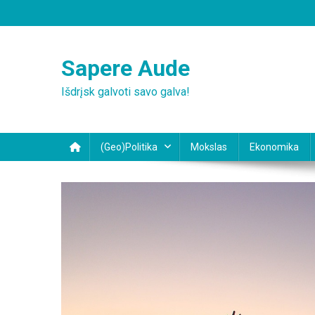
Skip
to
content
Sapere Aude
Išdrįsk galvoti savo galva!
(Geo)Politika
Mokslas
Ekonomika