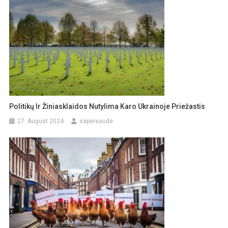
Politikų Ir Žiniasklaidos Nutylima Karo Ukrainoje Priežastis
27. August 2024
sapereaude