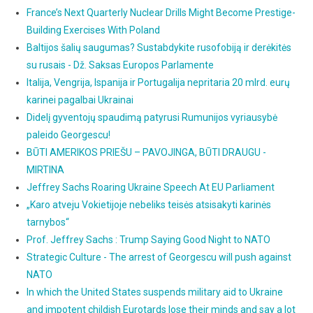
France’s Next Quarterly Nuclear Drills Might Become Prestige-
Building Exercises With Poland
Baltijos šalių saugumas? Sustabdykite rusofobiją ir derėkitės
su rusais - Dž. Saksas Europos Parlamente
Italija, Vengrija, Ispanija ir Portugalija nepritaria 20 mlrd. eurų
karinei pagalbai Ukrainai
Didelį gyventojų spaudimą patyrusi Rumunijos vyriausybė
paleido Georgescu!
BŪTI AMERIKOS PRIEŠU – PAVOJINGA, BŪTI DRAUGU -
MIRTINA
Jeffrey Sachs Roaring Ukraine Speech At EU Parliament
„Karo atveju Vokietijoje nebeliks teisės atsisakyti karinės
tarnybos“
Prof. Jeffrey Sachs : Trump Saying Good Night to NATO
Strategic Culture - The arrest of Georgescu will push against
NATO
In which the United States suspends military aid to Ukraine
and impotent childish Eurotards lose their minds and say a lot