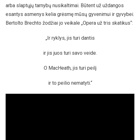
arba slaptųjų tarnybų nusikaltimai. Būtent už uždangos
esantys asmenys kelia grėsmę mūsų gyvenimui ir gyvybei.
Bertolto Brechto žodžiai jo veikale „Opera už tris skatikus“:
„Ir ryklys, jis turi dantis
ir jis juos turi savo veide.
O MacHeath, jis turi peilį
ir to peilio nematyti.“