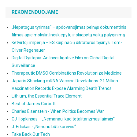
REKOMENDUOJAME
„Nepatogus tyrimas“ – apdovanojimas pelnęs dokumentinis
filmas apie mokslinį neskiepytų ir skiepytų vaikų palyginimą
Ketvirtoji imperija – ES kaip nacių diktatūros tęsinys. Tom-
Oliver Regenauer
Digital Dystopia: An Investigative Film on Global Digital
Surveillance
Therapeutic DMSO Combinations Revolutionize Medicine
Japan’s Shocking mRNA Vaccine Revelations: 21 Million
Vaccination Records Expose Alarming Death Trends
Lithium, the Essential Trace Element
Best of James Corbett
Charles Eisenstein - When Politics Becomes War
CJ Hopkinsas – „Nemanau, kad totalitarizmas laimės“
J. Erlickas - „Nenoriu būti kareivis“
Take Back Our Tech