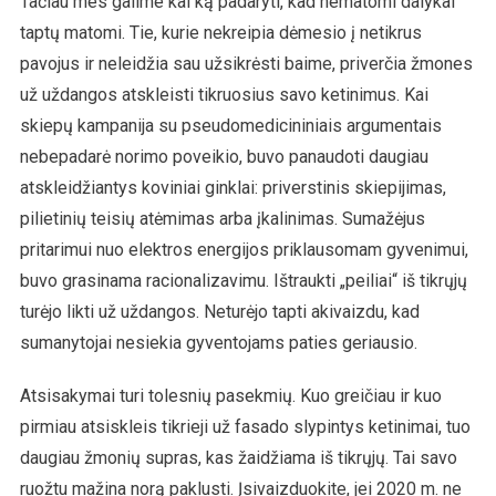
Tačiau mes galime kai ką padaryti, kad nematomi dalykai
taptų matomi. Tie, kurie nekreipia dėmesio į netikrus
pavojus ir neleidžia sau užsikrėsti baime, priverčia žmones
už uždangos atskleisti tikruosius savo ketinimus. Kai
skiepų kampanija su pseudomedicininiais argumentais
nebepadarė norimo poveikio, buvo panaudoti daugiau
atskleidžiantys koviniai ginklai: priverstinis skiepijimas,
pilietinių teisių atėmimas arba įkalinimas. Sumažėjus
pritarimui nuo elektros energijos priklausomam gyvenimui,
buvo grasinama racionalizavimu. Ištraukti „peiliai“ iš tikrųjų
turėjo likti už uždangos. Neturėjo tapti akivaizdu, kad
sumanytojai nesiekia gyventojams paties geriausio.
Atsisakymai turi tolesnių pasekmių. Kuo greičiau ir kuo
pirmiau atsiskleis tikrieji už fasado slypintys ketinimai, tuo
daugiau žmonių supras, kas žaidžiama iš tikrųjų. Tai savo
ruožtu mažina norą paklusti. Įsivaizduokite, jei 2020 m. ne