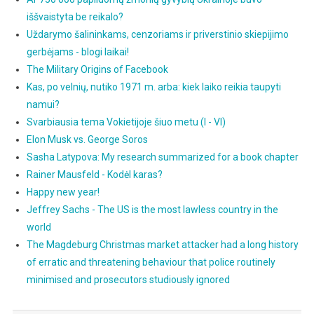
iššvaistyta be reikalo?
Uždarymo šalininkams, cenzoriams ir priverstinio skiepijimo
gerbėjams - blogi laikai!
The Military Origins of Facebook
Kas, po velnių, nutiko 1971 m. arba: kiek laiko reikia taupyti
namui?
Svarbiausia tema Vokietijoje šiuo metu (I - VI)
Elon Musk vs. George Soros
Sasha Latypova: My research summarized for a book chapter
Rainer Mausfeld - Kodėl karas?
Happy new year!
Jeffrey Sachs - The US is the most lawless country in the
world
The Magdeburg Christmas market attacker had a long history
of erratic and threatening behaviour that police routinely
minimised and prosecutors studiously ignored