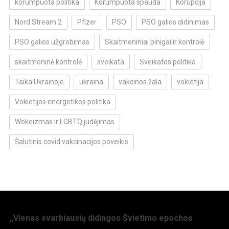
korumpuota politika
Korumpuota spauda
Korupcija
Nord Stream 2
Pfizer
PSO
PSO galios didinimas
PSO galios užgrobimas
Skaitmeniniai pinigai ir kontrolė
skaitmeninė kontrolė
sveikata
Sveikatos politika
Taika Ukrainoje
ukraina
vakcinos žala
vokietija
Vokietijos energetikos politika
Wokeizmas ir LGBTQ judėjimas
Šalutinis covid vakcinacijos poveikis
,,Vienas svarbiausių didingos Švietimo epochos