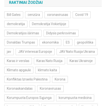
RAKTINIAI ŽODŽIAI
Bill Gates
cenzūra
coronavirusas
Covid 19
demokratija
Demokratija Vokietijoje
Demokratijos iširimas
Didysis perkrovimas
Donaldas Trumpas
ekonomika
ES
geopolitika
jav
JAV interesai Europoje
JAV Nato Rusija Ukraina
Karas ir verslas
Karas Nato Rusija
Karas Ukrainoje
Klimato apgaulė
klimato kaita
Konfliktas Izraelis Palestina
Korona
Koronaskandalas
Koronavirusas
Korumpuota Europos Sąjunga
korumpuota medicina