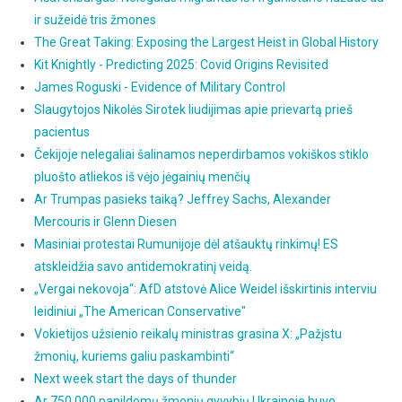
ir sužeidė tris žmones
The Great Taking: Exposing the Largest Heist in Global History
Kit Knightly - Predicting 2025: Covid Origins Revisited
James Roguski - Evidence of Military Control
Slaugytojos Nikolės Sirotek liudijimas apie prievartą prieš
pacientus
Čekijoje nelegaliai šalinamos neperdirbamos vokiškos stiklo
pluošto atliekos iš vėjo jėgainių menčių
Ar Trumpas pasieks taiką? Jeffrey Sachs, Alexander
Mercouris ir Glenn Diesen
Masiniai protestai Rumunijoje dėl atšauktų rinkimų! ES
atskleidžia savo antidemokratinį veidą.
„Vergai nekovoja“: AfD atstovė Alice Weidel išskirtinis interviu
leidiniui „The American Conservative"
Vokietijos užsienio reikalų ministras grasina X: „Pažįstu
žmonių, kuriems galiu paskambinti“
Next week start the days of thunder
Ar 750 000 papildomų žmonių gyvybių Ukrainoje buvo