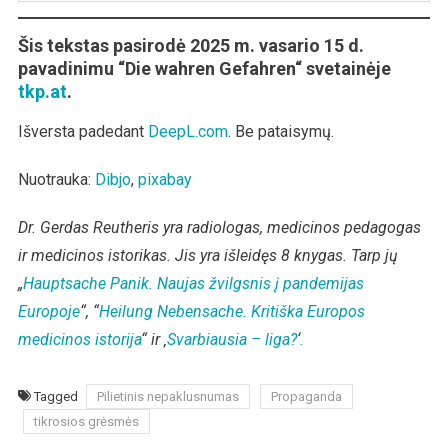
Šis tekstas pasirodė 2025 m. vasario 15 d.
pavadinimu “Die wahren Gefahren“ svetainėje
tkp.at
.
Išversta padedant
DeepL.com
. Be pataisymų.
Nuotrauka:
Dibjo
,
pixabay
Dr. Gerdas Reutheris yra radiologas, medicinos pedagogas
ir medicinos istorikas.
Jis yra išleidęs 8 knygas.
Tarp jų
„
Hauptsache Panik.
Naujas žvilgsnis į pandemijas
Europoje
“, “
Heilung Nebensache.
Kritiška Europos
medicinos istorija
“ ir ‚
Svarbiausia – liga?
‘
.
Tagged
Pilietinis nepaklusnumas
Propaganda
tikrosios grėsmės