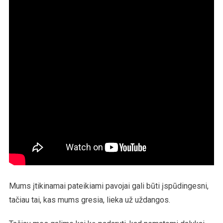
Mums įtikinamai pateikiami pavojai gali būti įspūdingesni,
tačiau tai, kas mums gresia, lieka už uždangos.