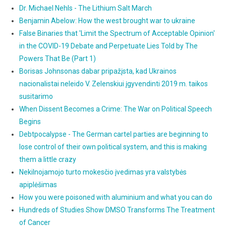
Dr. Michael Nehls - The Lithium Salt March
Benjamin Abelow: How the west brought war to ukraine
False Binaries that 'Limit the Spectrum of Acceptable Opinion'
in the COVID-19 Debate and Perpetuate Lies Told by The
Powers That Be (Part 1)
Borisas Johnsonas dabar pripažįsta, kad Ukrainos
nacionalistai neleido V. Zelenskiui įgyvendinti 2019 m. taikos
susitarimo
When Dissent Becomes a Crime: The War on Political Speech
Begins
Debtpocalypse - The German cartel parties are beginning to
lose control of their own political system, and this is making
them a little crazy
Nekilnojamojo turto mokesčio įvedimas yra valstybės
apiplėšimas
How you were poisoned with aluminium and what you can do
Hundreds of Studies Show DMSO Transforms The Treatment
of Cancer