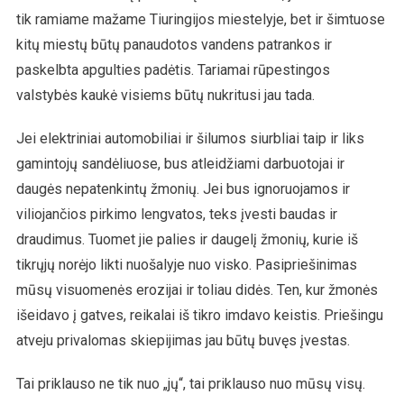
tik ramiame mažame Tiuringijos miestelyje, bet ir šimtuose
kitų miestų būtų panaudotos vandens patrankos ir
paskelbta apgulties padėtis. Tariamai rūpestingos
valstybės kaukė visiems būtų nukritusi jau tada.
Jei elektriniai automobiliai ir šilumos siurbliai taip ir liks
gamintojų sandėliuose, bus atleidžiami darbuotojai ir
daugės nepatenkintų žmonių. Jei bus ignoruojamos ir
viliojančios pirkimo lengvatos, teks įvesti baudas ir
draudimus. Tuomet jie palies ir daugelį žmonių, kurie iš
tikrųjų norėjo likti nuošalyje nuo visko. Pasipriešinimas
mūsų visuomenės erozijai ir toliau didės. Ten, kur žmonės
išeidavo į gatves, reikalai iš tikro imdavo keistis. Priešingu
atveju privalomas skiepijimas jau būtų buvęs įvestas.
Tai priklauso ne tik nuo „jų“, tai priklauso nuo mūsų visų.