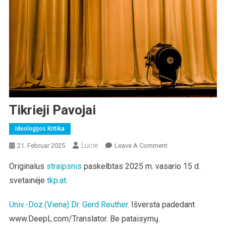
Tikrieji Pavojai
Ideologijos Kritika
Lucie
On
21. Februar 2025
Leave A Comment
Tikrieji
Originalus
straipsnis
paskelbtas 2025 m. vasario 15 d.
Pavojai
svetainėje
tkp.at
.
Univ.-Doz.(Viena)
Dr. Gerd Reuther
. Išversta padedant
www.DeepL.com/Translator. Be pataisymų.