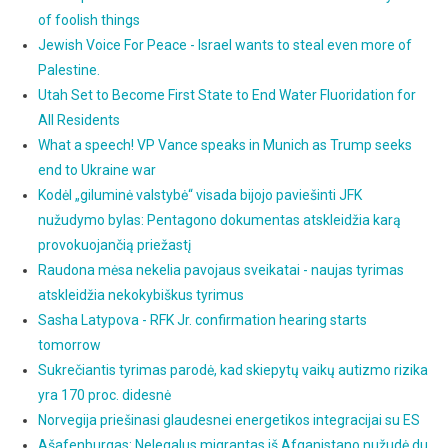
of foolish things
Jewish Voice For Peace - Israel wants to steal even more of
Palestine.
Utah Set to Become First State to End Water Fluoridation for
All Residents
What a speech! VP Vance speaks in Munich as Trump seeks
end to Ukraine war
Kodėl „giluminė valstybė“ visada bijojo paviešinti JFK
nužudymo bylas: Pentagono dokumentas atskleidžia karą
provokuojančią priežastį
Raudona mėsa nekelia pavojaus sveikatai - naujas tyrimas
atskleidžia nekokybiškus tyrimus
Sasha Latypova - RFK Jr. confirmation hearing starts
tomorrow
Sukrečiantis tyrimas parodė, kad skiepytų vaikų autizmo rizika
yra 170 proc. didesnė
Norvegija priešinasi glaudesnei energetikos integracijai su ES
Ašafenburgas: Nelegalus migrantas iš Afganistano nužudė du