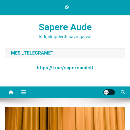
Skip
to
content
Sapere Aude
Išdrįsk galvoti savo galva!
MES „TELEGRAME“
https://t.me/sapereaudelt