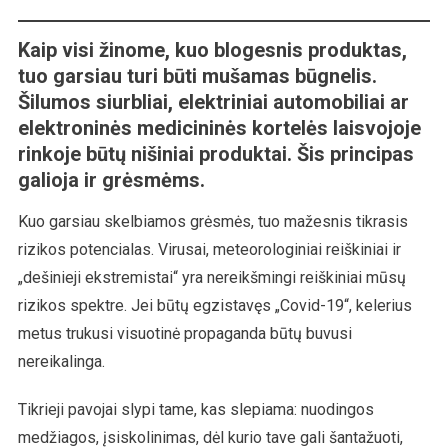
Kaip visi žinome, kuo blogesnis produktas,
tuo garsiau turi būti mušamas būgnelis.
Šilumos siurbliai, elektriniai automobiliai ar
elektroninės medicininės kortelės laisvojoje
rinkoje būtų nišiniai produktai. Šis principas
galioja ir grėsmėms.
Kuo garsiau skelbiamos grėsmės, tuo mažesnis tikrasis
rizikos potencialas. Virusai, meteorologiniai reiškiniai ir
„dešinieji ekstremistai“ yra nereikšmingi reiškiniai mūsų
rizikos spektre. Jei būtų egzistavęs „Covid-19“, kelerius
metus trukusi visuotinė propaganda būtų buvusi
nereikalinga.
Tikrieji pavojai slypi tame, kas slepiama: nuodingos
medžiagos, įsiskolinimas, dėl kurio tave gali šantažuoti,