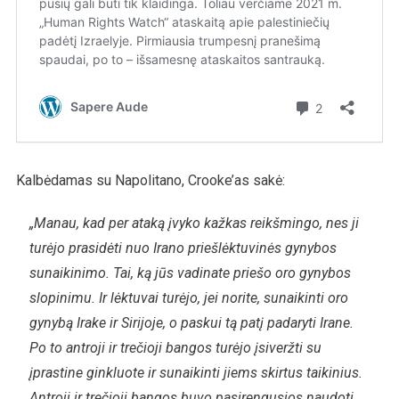
Kalbėdamas su Napolitano, Crooke’as sakė:
„Manau, kad per ataką įvyko kažkas reikšmingo, nes ji
turėjo prasidėti nuo Irano priešlėktuvinės gynybos
sunaikinimo. Tai, ką jūs vadinate priešo oro gynybos
slopinimu. Ir lėktuvai turėjo, jei norite, sunaikinti oro
gynybą Irake ir Sirijoje, o paskui tą patį padaryti Irane.
Po to antroji ir trečioji bangos turėjo įsiveržti su
įprastine ginkluote ir sunaikinti jiems skirtus taikinius.
Antroji ir trečioji bangos buvo pasirengusios naudoti