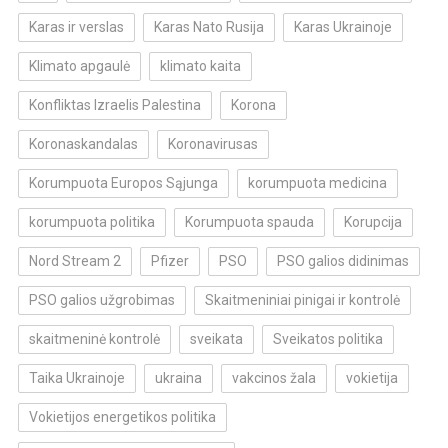
Karas ir verslas
Karas Nato Rusija
Karas Ukrainoje
Klimato apgaulė
klimato kaita
Konfliktas Izraelis Palestina
Korona
Koronaskandalas
Koronavirusas
Korumpuota Europos Sąjunga
korumpuota medicina
korumpuota politika
Korumpuota spauda
Korupcija
Nord Stream 2
Pfizer
PSO
PSO galios didinimas
PSO galios užgrobimas
Skaitmeniniai pinigai ir kontrolė
skaitmeninė kontrolė
sveikata
Sveikatos politika
Taika Ukrainoje
ukraina
vakcinos žala
vokietija
Vokietijos energetikos politika