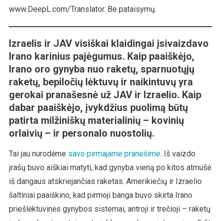
Prieš
www.DeepL.com/Translator. Be pataisymų.
Iraną
Izraelis ir JAV visiškai klaidingai įsivaizdavo
Irano karinius pajėgumus. Kaip paaiškėjo,
Irano oro gynyba nuo raketų, sparnuotųjų
raketų, bepiločių lėktuvų ir naikintuvų yra
gerokai pranašesnė už JAV ir Izraelio. Kaip
dabar paaiškėjo, įvykdžius puolimą būtų
patirta milžiniškų materialinių – kovinių
orlaivių – ir personalo nuostolių.
Tai jau nurodėme
savo pirmajame pranešime
. Iš vaizdo
įrašų buvo aiškiai matyti, kad gynyba vieną po kitos atmušė
iš dangaus atskriejančias raketas. Amerikiečių ir Izraelio
šaltiniai paaiškino, kad pirmoji banga buvo skirta Irano
priešlėktuvinės gynybos sistemai, antroji ir trečioji – raketų