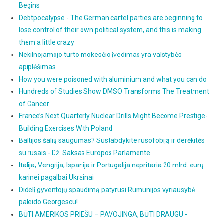
Begins
Debtpocalypse - The German cartel parties are beginning to
lose control of their own political system, and this is making
them a little crazy
Nekilnojamojo turto mokesčio įvedimas yra valstybės
apiplėšimas
How you were poisoned with aluminium and what you can do
Hundreds of Studies Show DMSO Transforms The Treatment
of Cancer
France’s Next Quarterly Nuclear Drills Might Become Prestige-
Building Exercises With Poland
Baltijos šalių saugumas? Sustabdykite rusofobiją ir derėkitės
su rusais - Dž. Saksas Europos Parlamente
Italija, Vengrija, Ispanija ir Portugalija nepritaria 20 mlrd. eurų
karinei pagalbai Ukrainai
Didelį gyventojų spaudimą patyrusi Rumunijos vyriausybė
paleido Georgescu!
BŪTI AMERIKOS PRIEŠU – PAVOJINGA, BŪTI DRAUGU -