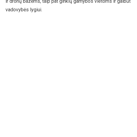
ir dronų bazėms, taip pat ginklų gamybos vietoms ir galbūt
vadovybės lygiui.