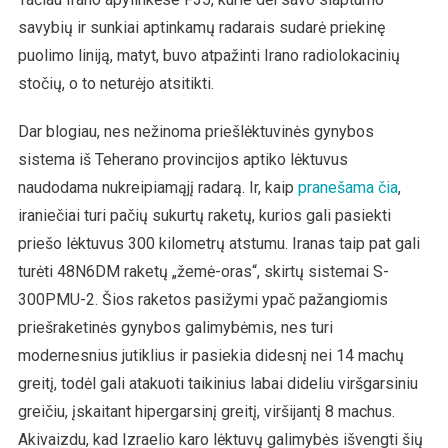
savybių ir sunkiai aptinkamų radarais sudarė priekinę
puolimo liniją, matyt, buvo atpažinti Irano radiolokacinių
stočių, o to neturėjo atsitikti.
Dar blogiau, nes nežinoma priešlėktuvinės gynybos
sistema iš Teherano provincijos aptiko lėktuvus
naudodama nukreipiamąjį radarą. Ir, kaip
pranešama čia
,
iraniečiai turi pačių sukurtų raketų, kurios gali pasiekti
priešo lėktuvus 300 kilometrų atstumu. Iranas taip pat gali
turėti 48N6DM raketų „žemė-oras“, skirtų sistemai S-
300PMU-2. Šios raketos pasižymi ypač pažangiomis
priešraketinės gynybos galimybėmis, nes turi
modernesnius jutiklius ir pasiekia didesnį nei 14 machų
greitį, todėl gali atakuoti taikinius labai dideliu viršgarsiniu
greičiu, įskaitant hipergarsinį greitį, viršijantį 8 machus.
Akivaizdu, kad Izraelio karo lėktuvų galimybės išvengti šių