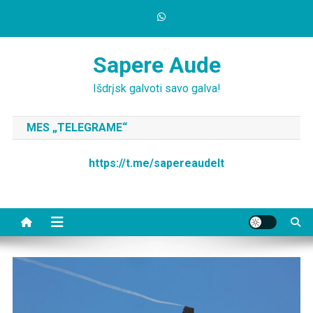
Skip
to
content
Sapere Aude
Išdrįsk galvoti savo galva!
MES „TELEGRAME“
https://t.me/sapereaudelt