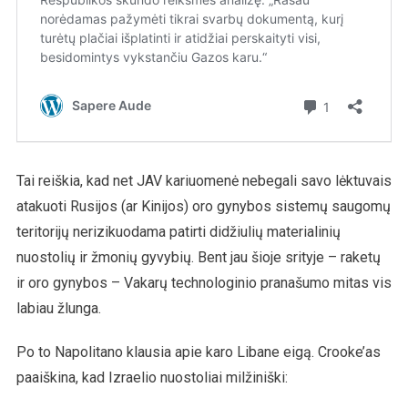
Tai reiškia, kad net JAV kariuomenė nebegali savo lėktuvais
atakuoti Rusijos (ar Kinijos) oro gynybos sistemų saugomų
teritorijų nerizikuodama patirti didžiulių materialinių
nuostolių ir žmonių gyvybių. Bent jau šioje srityje – raketų
ir oro gynybos – Vakarų technologinio pranašumo mitas vis
labiau žlunga.
Po to Napolitano klausia apie karo Libane eigą. Crooke’as
paaiškina, kad Izraelio nuostoliai milžiniški: