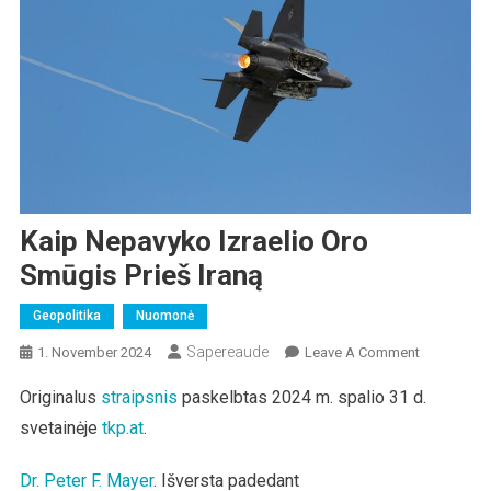
Kaip Nepavyko Izraelio Oro
Smūgis Prieš Iraną
Geopolitika
Nuomonė
Sapereaude
On
1. November 2024
Leave A Comment
Kaip
Originalus
straipsnis
paskelbtas 2024 m. spalio 31 d.
Nepavyko
svetainėje
tkp.at
.
Izraelio
Oro
Smūgis
Dr. Peter F. Mayer
. Išversta padedant