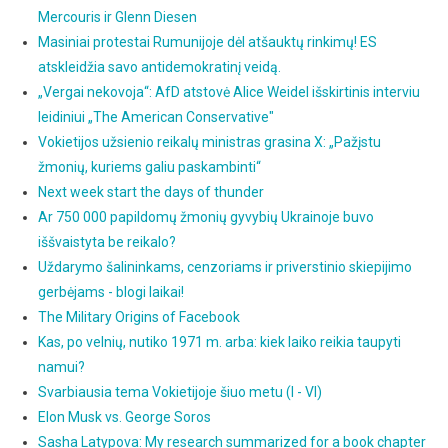
Mercouris ir Glenn Diesen
Masiniai protestai Rumunijoje dėl atšauktų rinkimų! ES
atskleidžia savo antidemokratinį veidą.
„Vergai nekovoja“: AfD atstovė Alice Weidel išskirtinis interviu
leidiniui „The American Conservative"
Vokietijos užsienio reikalų ministras grasina X: „Pažįstu
žmonių, kuriems galiu paskambinti“
Next week start the days of thunder
Ar 750 000 papildomų žmonių gyvybių Ukrainoje buvo
iššvaistyta be reikalo?
Uždarymo šalininkams, cenzoriams ir priverstinio skiepijimo
gerbėjams - blogi laikai!
The Military Origins of Facebook
Kas, po velnių, nutiko 1971 m. arba: kiek laiko reikia taupyti
namui?
Svarbiausia tema Vokietijoje šiuo metu (I - VI)
Elon Musk vs. George Soros
Sasha Latypova: My research summarized for a book chapter