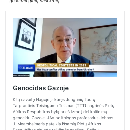
geostrateginių pasekmių.“