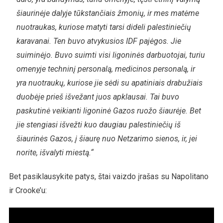
šiaurinėje dalyje tūkstančiais žmonių, ir mes matėme
nuotraukas, kuriose matyti tarsi dideli palestiniečių
karavanai. Ten buvo atvykusios IDF pajėgos. Jie
suiminėjo. Buvo suimti visi ligoninės darbuotojai, turiu
omenyje techninį personalą, medicinos personalą, ir
yra nuotraukų, kuriose jie sėdi su apatiniais drabužiais
duobėje prieš išvežant juos apklausai. Tai buvo
paskutinė veikianti ligoninė Gazos ruožo šiaurėje. Bet
jie stengiasi išvežti kuo daugiau palestiniečių iš
šiaurinės Gazos, į šiaurę nuo Netzarimo sienos, ir, jei
norite, išvalyti miestą.“
Bet pasiklausykite patys, štai vaizdo įrašas su Napolitano
ir Crooke’u: