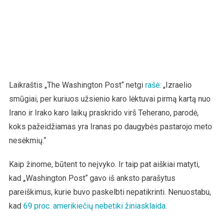
Laikraštis „The Washington Post“ netgi
rašė:
„Izraelio
smūgiai, per kuriuos užsienio karo lėktuvai pirmą kartą nuo
Irano ir Irako karo laikų praskrido virš Teherano, parodė,
koks pažeidžiamas yra Iranas po daugybės pastarojo meto
nesėkmių.“
Kaip žinome, būtent to neįvyko. Ir taip pat aiškiai matyti,
kad „Washington Post“ gavo iš anksto parašytus
pareiškimus, kurie buvo paskelbti nepatikrinti. Nenuostabu,
kad
69 proc. amerikiečių nebetiki žiniasklaida
.