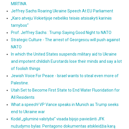
MIRTINA
Jeffrey Sachs Roaring Ukraine Speech At EU Parliament
„Karo atveju Vokietijoje nebeliks teisės atsisakyti karinės
tarnybos“
Prof. Jeffrey Sachs : Trump Saying Good Night to NATO
Strategic Culture - The arrest of Georgescu will push against
NATO
In which the United States suspends military aid to Ukraine
and impotent childish Eurotards lose their minds and say a lot
of foolish things
Jewish Voice For Peace - Israel wants to steal even more of
Palestine.
Utah Set to Become First State to End Water Fluoridation for
All Residents
What a speech! VP Vance speaks in Munich as Trump seeks
end to Ukraine war
Kodėl „giluminė valstybė“ visada bijojo paviešinti JFK
nužudymo bylas: Pentagono dokumentas atskleidžia karą