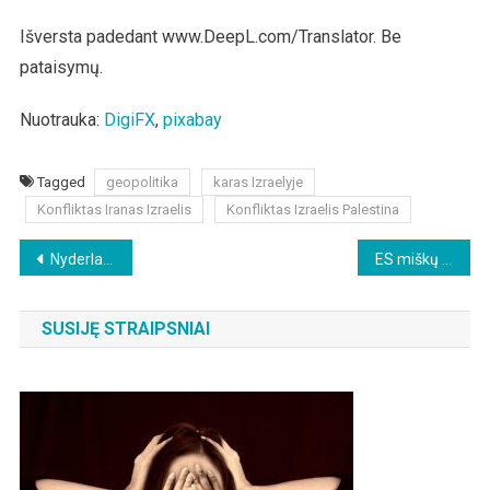
Išversta padedant www.DeepL.com/Translator. Be
pataisymų.
Nuotrauka:
DigiFX
,
pixabay
Tagged
geopolitika
karas Izraelyje
Konfliktas Iranas Izraelis
Konfliktas Izraelis Palestina
Beitragsnavigation
Nyderlandai: NATO valdo Sveikatos apsaugos ministeriją
ES miškų kirtimo reglamentas yra nukreiptas prieš knygų leidėjus ir miškininkystę
SUSIJĘ STRAIPSNIAI