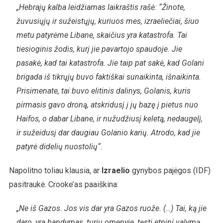
„Hebrajų kalba leidžiamas laikraštis rašė: “Žinote,
žuvusiųjų ir sužeistųjų, kuriuos mes, izraeliečiai, šiuo
metu patyrėme Libane, skaičius yra katastrofa.
Tai
tiesioginis žodis, kurį jie pavartojo spaudoje.
Jie
pasakė, kad tai katastrofa.
Jie taip pat sakė, kad Golani
brigada iš tikrųjų buvo faktiškai sunaikinta, išnaikinta.
Prisimenate, tai buvo elitinis dalinys, Golanis, kuris
pirmasis gavo droną, atskridusį į jų bazę į pietus nuo
Haifos, o dabar Libane, ir nužudžiusį keletą, nedaugelį,
ir sužeidusį dar daugiau Golanio karių.
Atrodo, kad jie
patyrė didelių nuostolių“.
Napolitno toliau klausia, ar
Izraelio
gynybos pajėgos (IDF)
pasitraukė. Crooke’as paaiškina:
„Ne iš Gazos. Jos vis dar yra Gazos ruože. (…) Tai, ką jie
daro, yra bandymas, turiu omenyje, tęsti etninį valymą