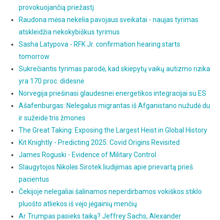
provokuojančią priežastį
Raudona mėsa nekelia pavojaus sveikatai - naujas tyrimas
atskleidžia nekokybiškus tyrimus
Sasha Latypova - RFK Jr. confirmation hearing starts
tomorrow
Sukrečiantis tyrimas parodė, kad skiepytų vaikų autizmo rizika
yra 170 proc. didesnė
Norvegija priešinasi glaudesnei energetikos integracijai su ES
Ašafenburgas: Nelegalus migrantas iš Afganistano nužudė du
ir sužeidė tris žmones
The Great Taking: Exposing the Largest Heist in Global History
Kit Knightly - Predicting 2025: Covid Origins Revisited
James Roguski - Evidence of Military Control
Slaugytojos Nikolės Sirotek liudijimas apie prievartą prieš
pacientus
Čekijoje nelegaliai šalinamos neperdirbamos vokiškos stiklo
pluošto atliekos iš vėjo jėgainių menčių
Ar Trumpas pasieks taiką? Jeffrey Sachs, Alexander