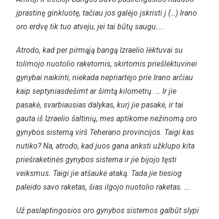
įprastinę ginkluotę, tačiau jos galėjo įskristi į (…) Irano
oro erdvę tik tuo atveju, jei tai būtų saugu…..
Atrodo, kad per pirmąją bangą Izraelio lėktuvai su
tolimojo nuotolio raketomis, skirtomis priešlėktuvinei
gynybai naikinti, niekada nepriartėjo prie Irano arčiau
kaip septyniasdešimt ar šimtą kilometrų. … Ir jie
pasakė, svarbiausias dalykas, kurį jie pasakė, ir tai
gauta iš Izraelio šaltinių, mes aptikome nežinomą oro
gynybos sistemą virš Teherano provincijos. Taigi kas
nutiko? Na, atrodo, kad juos gana anksti užklupo kita
priešraketinės gynybos sistema ir jie bijojo tęsti
veiksmus. Taigi jie atšaukė ataką. Tada jie tiesiog
paleido savo raketas, šias ilgojo nuotolio raketas. ….
Už paslaptingosios oro gynybos sistemos galbūt slypi