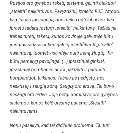
Rusijos oro gynybos raketų sistema, galinti atakuoti
„stealth“ naikintuvus. Pavyzdžiui, Izraelio F35. Atrodo,
kad Iranas tai sugeba, nors reikia būti labai arti, kad
įprastu radaru rastum „stealth“ naikintuvą. Tačiau jei
Iranas turėtų raketą, kurios kovinėje galvutėje būtų
įrengtas radaras ir kuri galėtų identifikuoti „stealth“
naikintuvą, tuomet visa idėja pulti Iraną žlugtų. Tai
būtų pernelyg pavojinga. (…) Įprastiniai ginklai,
įprastiniai bombonešiai yra pakrauti ir paruošti
bombarduoti taikinius. Tačiau jie nedrįstų, nes
neskristų į saugią zoną. Saugią oro erdvę. Tai buvo
nesaugi oro erdvė. Joje netgi dominavo oro gynybos
sistemos, kurios kėlė grėsmę patiems „Stealth“
naikintuvams.
Noriu pasakyti, kad tai didžiulė problema. Tai turi