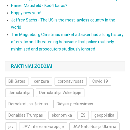
Rainer Mausfeld - Kodėl karas?
Happy new year!
Jeffrey Sachs - The US is the most lawless country in the
world
The Magdeburg Christmas market attacker had a long history
of erratic and threatening behaviour that police routinely
minimised and prosecutors studiously ignored
RAKTINIAI ŽODŽIAI
Bill Gates
cenzūra
coronavirusas
Covid 19
demokratija
Demokratija Vokietijoje
Demokratijos iširimas
Didysis perkrovimas
Donaldas Trumpas
ekonomika
ES
geopolitika
jav
JAV interesai Europoje
JAV Nato Rusija Ukraina