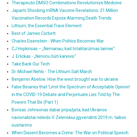
Therapeutic DMSO Combinations Revolutionize Medicine
Japan’s Shocking mRNA Vaccine Revelations: 21 Million
Vaccination Records Expose Alarming Death Trends
Lithium, the Essential Trace Element
Best of James Corbett
Charles Eisenstein - When Politics Becomes War
CJ Hopkinsas – „Nemanau, kad totalitarizmas laimės“
J. Erlickas - „Nenoriu būti kareivis“
Take Back Our Tech
Dr. Michael Nehls - The Lithium Salt March
Benjamin Abelow: How the west brought war to ukraine
False Binaries that 'Limit the Spectrum of Acceptable Opinion'
in the COVID-19 Debate and Perpetuate Lies Told by The
Powers That Be (Part 1)
Borisas Johnsonas dabar pripažįsta, kad Ukrainos
nacionalistai neleido V. Zelenskiui įgyvendinti 2019 m. taikos
susitarimo
When Dissent Becomes a Crime: The War on Political Speech