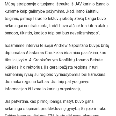
Mūsų straipsnyje cituojama ištrauka iš JAV karinio žurnalo,
kuriame kaip galimybė pažymima, „kad, Irano šaltinių
teigimu, pirmoji Izraelio lėktuvų raketų atakų banga buvo
sėkmingai neutralizuota, todėl buvo atšauktos kitos atakų
bangos, tikintis, kad jos taip pat bus neveiksmingos“.
Išsamiame interviu teisėjui Andrew Napolitano buvęs britų
diplomatas Alastairas Crooke’as išsamiau paaiškina, kas
tiksliai įvyko. A. Crooke’as yra Konfliktų forumo Beirute
įkūrėjas ir direktorius, jis gerai pažįsta regioną ir turi
asmeninių ryšių su regiono vyriausybėmis bei kariškiais.
Jis moka regiono kalbas. Jis taip pat yra gavęs
informacijos iš Izraelio karinių organizacijų.
Jis patvirtina, kad pirmoji banga, matyt, buvo gana
sėkminga slopinant priešlėktuvinę gynybą Sirijoje ir Irake.
Tačiau Irano apylinkėse F35, kurie dėl savo slaptumo