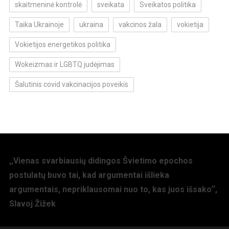
skaitmeninė kontrolė
sveikata
Sveikatos politika
Taika Ukrainoje
ukraina
vakcinos žala
vokietija
Vokietijos energetikos politika
Wokeizmas ir LGBTQ judėjimas
Šalutinis covid vakcinacijos poveikis
,,Vienas svarbiausių didingos Švietimo epochos
postulatų buvo tai, kad argumentai išlieka
argumentais, nepriklausomai nuo to, kas juos išsako‘‘,
Slavoj Žižek