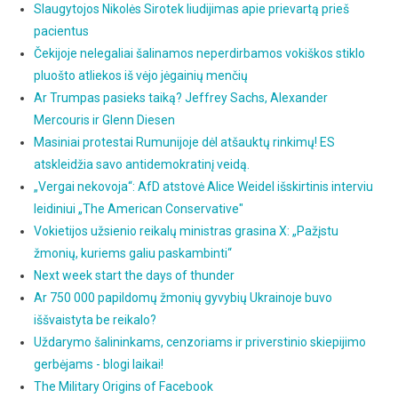
Slaugytojos Nikolės Sirotek liudijimas apie prievartą prieš
pacientus
Čekijoje nelegaliai šalinamos neperdirbamos vokiškos stiklo
pluošto atliekos iš vėjo jėgainių menčių
Ar Trumpas pasieks taiką? Jeffrey Sachs, Alexander
Mercouris ir Glenn Diesen
Masiniai protestai Rumunijoje dėl atšauktų rinkimų! ES
atskleidžia savo antidemokratinį veidą.
„Vergai nekovoja“: AfD atstovė Alice Weidel išskirtinis interviu
leidiniui „The American Conservative"
Vokietijos užsienio reikalų ministras grasina X: „Pažįstu
žmonių, kuriems galiu paskambinti“
Next week start the days of thunder
Ar 750 000 papildomų žmonių gyvybių Ukrainoje buvo
iššvaistyta be reikalo?
Uždarymo šalininkams, cenzoriams ir priverstinio skiepijimo
gerbėjams - blogi laikai!
The Military Origins of Facebook