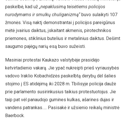
paskelbė, kad už
„nepaklusimą teisėtiems policijos
nurodymams ir smulkų chuliganizmą“
buvo sulaikyti 107
žmonės. Visą naktį demonstrantai į policijos pareigūnus
mėtė įvairius daiktus, įskaitant akmenis, pirotechnikos
priemones, stiklinius butelius ir metalinius daiktus. Dešimt
saugumo pajėgų narių esą buvo sužeisti.
Masiniai protestai Kaukazo valstybėje prasidėjo
ketvirtadienio vakarą. Jie ypač nukreipti prieš vyriausybės
vadovo Iraklio Kobachidzės paskelbtą derybų dėl šalies
stojimo į ES atidėjimą iki 2028 m. Tbilisyje policija daužė
prie parlamento susirinkusius taikius protestuotojus. Jie
taip pat vėl panaudojo gumines kulkas, ašarines dujas ir
vandens patrankas….. Pasisakė ir užsienio reikalų ministrė
Baerbock.