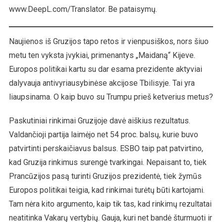
Standartai
www.DeepL.com/Translator. Be pataisymų.
Naujienos iš Gruzijos tapo retos ir vienpusiškos, nors šiuo
metu ten vyksta įvykiai, primenantys „Maidaną“ Kijeve.
Europos politikai kartu su dar esama prezidente aktyviai
dalyvauja antivyriausybinėse akcijose Tbilisyje. Tai yra
liaupsinama. O kaip buvo su Trumpu prieš ketverius metus?
Paskutiniai rinkimai Gruzijoje davė aiškius rezultatus.
Valdančioji partija laimėjo net 54 proc. balsų, kurie buvo
patvirtinti perskaičiavus balsus. ESBO taip pat patvirtino,
kad Gruzija rinkimus surengė tvarkingai. Nepaisant to, tiek
Prancūzijos pasą turinti Gruzijos prezidentė, tiek žymūs
Europos politikai teigia, kad rinkimai turėtų būti kartojami.
Tam nėra kito argumento, kaip tik tas, kad rinkimų rezultatai
neatitinka Vakarų vertybių. Gauja, kuri net bandė šturmuoti ir