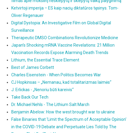
filmas apie mokslinį neskiepytų ir skiepytų vaikų palyginimą
Ketvirtoji imperija – ES kaip nacių diktatūros tęsinys. Tom-
Oliver Regenauer
Digital Dystopia: An Investigative Film on Global Digital
Surveillance
Therapeutic DMSO Combinations Revolutionize Medicine
Japan’s Shocking mRNA Vaccine Revelations: 21 Million
Vaccination Records Expose Alarming Death Trends
Lithium, the Essential Trace Element
Best of James Corbett
Charles Eisenstein - When Politics Becomes War
CJ Hopkinsas – „Nemanau, kad totalitarizmas laimės“
J. Erlickas - „Nenoriu būti kareivis“
Take Back Our Tech
Dr. Michael Nehls - The Lithium Salt March
Benjamin Abelow: How the west brought war to ukraine
False Binaries that 'Limit the Spectrum of Acceptable Opinion'
in the COVID-19 Debate and Perpetuate Lies Told by The