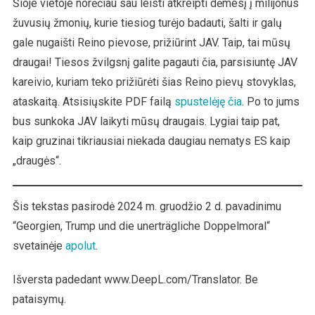
Šioje vietoje norėčiau sau leisti atkreipti dėmesį į milijonus
žuvusių žmonių, kurie tiesiog turėjo badauti, šalti ir galų
gale nugaišti Reino pievose, prižiūrint JAV. Taip, tai mūsų
draugai! Tiesos žvilgsnį galite pagauti čia, parsisiuntę JAV
kareivio, kuriam teko prižiūrėti šias Reino pievų stovyklas,
ataskaitą. Atsisiųskite PDF failą
spustelėję čia
. Po to jums
bus sunkoka JAV laikyti mūsų draugais. Lygiai taip pat,
kaip gruzinai tikriausiai niekada daugiau nematys ES kaip
„draugės“.
Šis tekstas pasirodė 2024 m. gruodžio 2 d. pavadinimu
“Georgien, Trump und die unerträgliche Doppelmoral“
svetainėje
apolut
.
Išversta padedant www.DeepL.com/Translator. Be
pataisymų.