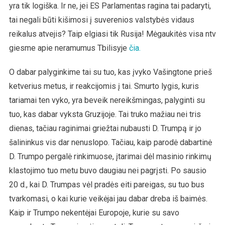
yra tik logiška. Ir ne, jei ES Parlamentas ragina tai padaryti,
tai negali būti kišimosi į suverenios valstybės vidaus
reikalus atvejis? Taip elgiasi tik Rusija! Mėgaukitės visa ntv
giesme apie neramumus Tbilisyje
čia.
O dabar palyginkime tai su tuo, kas įvyko Vašingtone prieš
ketverius metus, ir reakcijomis į tai. Smurto lygis, kuris
tariamai ten vyko, yra beveik nereikšmingas, palyginti su
tuo, kas dabar vyksta Gruzijoje. Tai truko mažiau nei tris
dienas, tačiau raginimai griežtai nubausti D. Trumpą ir jo
šalininkus vis dar nenuslopo. Tačiau, kaip parodė dabartinė
D. Trumpo pergalė rinkimuose, įtarimai dėl masinio rinkimų
klastojimo tuo metu buvo daugiau nei pagrįsti. Po sausio
20 d., kai D. Trumpas vėl pradės eiti pareigas, su tuo bus
tvarkomasi, o kai kurie veikėjai jau dabar dreba iš baimės.
Kaip ir Trumpo nekentėjai Europoje, kurie su savo