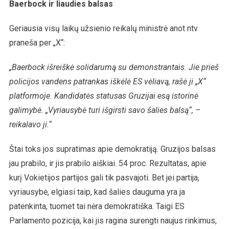
Baerbock ir liaudies balsas
Geriausia visų laikų užsienio reikalų ministrė anot ntv
praneša per „X“:
„Baerbock išreiškė solidarumą su demonstrantais.
Jie prieš
policijos vandens patrankas iškėlė ES vėliavą, rašė ji „X“
platformoje.
Kandidatės statusas Gruzijai esą istorinė
galimybė.
„Vyriausybė turi išgirsti savo šalies balsą“, –
reikalavo ji.“
Štai toks jos supratimas apie demokratiją. Gruzijos balsas
jau prabilo, ir jis prabilo aiškiai. 54 proc. Rezultatas, apie
kurį Vokietijos partijos gali tik pasvajoti. Bet jei partija,
vyriausybė, elgiasi taip, kad šalies dauguma yra ja
patenkinta, tuomet tai nėra demokratiška. Taigi ES
Parlamento pozicija, kai jis ragina surengti naujus rinkimus,