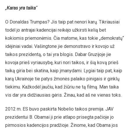
„
Karas yra taika
“
O Donaldas Trumpas? Jis taip pat nenori karų. Tikriausiai
todėl jo antrajai kadencijai reikėjo užkirsti kelią bet
kokiomis priemonėmis. Čia matome, kas tokie „demokratų“
idėjiniai vadai. Vašingtone jie demonstravo ir kovojo už
taikos prezidentą, o tai yra blogis. Dabar Gruzijoje jie
kovoja prieš vyriausybę, kuri nori taikos, ir šią kovą prieš
taiką giria bei skatina, kaip įmanydami. Lygiai taip pat, kaip
karą Ukrainoje tie patys žmonės palaiko pinigais ir ginklų
tiekimu. Kažkodėl jaučiu, kad žiūriu ne tą filmą. Man taika
vis dar yra didžiausias gėris. Žinau, kad aš ne vienas toks.
2012 m. ES buvo paskirta Nobelio taikos premija. JAV
prezidentui B. Obamai ji prie atlapo prisegta pačioje jo
pirmosios kadencijos pradžioje. Žinome, kad Obama jos