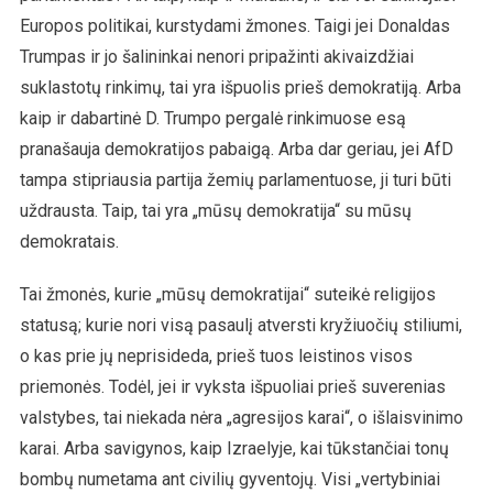
Europos politikai, kurstydami žmones. Taigi jei Donaldas
Trumpas ir jo šalininkai nenori pripažinti akivaizdžiai
suklastotų rinkimų, tai yra išpuolis prieš demokratiją. Arba
kaip ir dabartinė D. Trumpo pergalė rinkimuose esą
pranašauja demokratijos pabaigą. Arba dar geriau, jei AfD
tampa stipriausia partija žemių parlamentuose, ji turi būti
uždrausta. Taip, tai yra „mūsų demokratija“ su mūsų
demokratais.
Tai žmonės, kurie „mūsų demokratijai“ suteikė religijos
statusą; kurie nori visą pasaulį atversti kryžiuočių stiliumi,
o kas prie jų neprisideda, prieš tuos leistinos visos
priemonės. Todėl, jei ir vyksta išpuoliai prieš suverenias
valstybes, tai niekada nėra „agresijos karai“, o išlaisvinimo
karai. Arba savigynos, kaip Izraelyje, kai tūkstančiai tonų
bombų numetama ant civilių gyventojų. Visi „vertybiniai