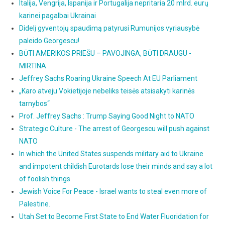
Italija, Vengrija, Ispanija ir Portugalija nepritaria 20 mlrd. eurų
karinei pagalbai Ukrainai
Didelį gyventojų spaudimą patyrusi Rumunijos vyriausybė
paleido Georgescu!
BŪTI AMERIKOS PRIEŠU – PAVOJINGA, BŪTI DRAUGU -
MIRTINA
Jeffrey Sachs Roaring Ukraine Speech At EU Parliament
„Karo atveju Vokietijoje nebeliks teisės atsisakyti karinės
tarnybos“
Prof. Jeffrey Sachs : Trump Saying Good Night to NATO
Strategic Culture - The arrest of Georgescu will push against
NATO
In which the United States suspends military aid to Ukraine
and impotent childish Eurotards lose their minds and say a lot
of foolish things
Jewish Voice For Peace - Israel wants to steal even more of
Palestine.
Utah Set to Become First State to End Water Fluoridation for