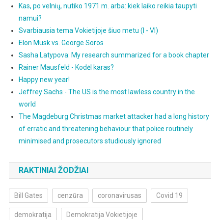
Kas, po velnių, nutiko 1971 m. arba: kiek laiko reikia taupyti
namui?
Svarbiausia tema Vokietijoje šiuo metu (I - VI)
Elon Musk vs. George Soros
Sasha Latypova: My research summarized for a book chapter
Rainer Mausfeld - Kodėl karas?
Happy new year!
Jeffrey Sachs - The US is the most lawless country in the
world
The Magdeburg Christmas market attacker had a long history
of erratic and threatening behaviour that police routinely
minimised and prosecutors studiously ignored
RAKTINIAI ŽODŽIAI
Bill Gates
cenzūra
coronavirusas
Covid 19
demokratija
Demokratija Vokietijoje