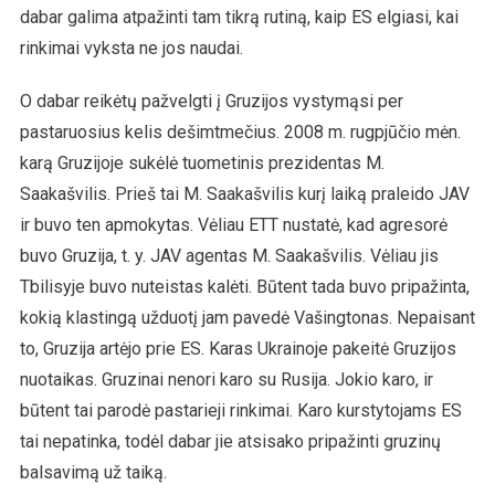
dabar galima atpažinti tam tikrą rutiną, kaip ES elgiasi, kai
rinkimai vyksta ne jos naudai.
O dabar reikėtų pažvelgti į Gruzijos vystymąsi per
pastaruosius kelis dešimtmečius. 2008 m. rugpjūčio mėn.
karą Gruzijoje sukėlė tuometinis prezidentas M.
Saakašvilis. Prieš tai M. Saakašvilis kurį laiką praleido JAV
ir buvo ten apmokytas. Vėliau ETT nustatė, kad agresorė
buvo Gruzija, t. y. JAV agentas M. Saakašvilis. Vėliau jis
Tbilisyje buvo nuteistas kalėti. Būtent tada buvo pripažinta,
kokią klastingą užduotį jam pavedė Vašingtonas. Nepaisant
to, Gruzija artėjo prie ES. Karas Ukrainoje pakeitė Gruzijos
nuotaikas. Gruzinai nenori karo su Rusija. Jokio karo, ir
būtent tai parodė pastarieji rinkimai. Karo kurstytojams ES
tai nepatinka, todėl dabar jie atsisako pripažinti gruzinų
balsavimą už taiką.