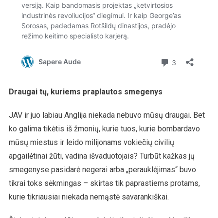
Draugai tų, kuriems praplautos smegenys
JAV ir juo labiau Anglija niekada nebuvo mūsų draugai. Bet
ko galima tikėtis iš žmonių, kurie tuos, kurie bombardavo
mūsų miestus ir leido milijonams vokiečių civilių
apgailėtinai žūti, vadina išvaduotojais? Turbūt kažkas jų
smegenyse pasidarė negerai arba „perauklėjimas“ buvo
tikrai toks sėkmingas – skirtas tik paprastiems protams,
kurie tikriausiai niekada nemąstė savarankiškai.