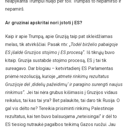
neapykanta Trumpui nuėjo per toli. Trumpas to nepamiršo ir
nepamirš.
Ar gruzinai apskritai nori įstoti į ES?
Kaip ir apie Trumpą, apie Gruziją taip pat skleidžiamas
melas, tik atvirkščiai. Pasak ntv: „
Todėl birželio pabaigoje
ES įšaldė Gruzijos stojimo į ES procesą“.
Iš tikrųjų buvo
kitaip. Gruzija sustabdė stojimo procesą, ES į tai tik
sureagavo. Dar blogiau – ketvirtadienį ES Parlamentas
priėmė rezoliuciją, kurioje
„atmetė rinkimų rezultatus
Gruzijoje dėl ‚didelių pažeidimų‘ ir paragino surengti naujus
rinkimus“.
Jei tai nėra grubus kišimasis į Gruzijos vidaus
reikalus, tai kas tai yra? Bet palaukite, tai daro tik Rusija. O
gal vis dėlto ne? Tereikia prisiminti rinkimų Palestinoje
rezultatus, kai ten buvo balsuojama „neteisingai“ ir dėl to
ES tiesiog nutraukė pagalbos teikimą Gazos ruožui. Jau