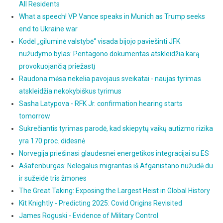
All Residents
What a speech! VP Vance speaks in Munich as Trump seeks
end to Ukraine war
Kodėl „giluminė valstybė“ visada bijojo paviešinti JFK
nužudymo bylas: Pentagono dokumentas atskleidžia karą
provokuojančią priežastį
Raudona mėsa nekelia pavojaus sveikatai - naujas tyrimas
atskleidžia nekokybiškus tyrimus
Sasha Latypova - RFK Jr. confirmation hearing starts
tomorrow
Sukrečiantis tyrimas parodė, kad skiepytų vaikų autizmo rizika
yra 170 proc. didesnė
Norvegija priešinasi glaudesnei energetikos integracijai su ES
Ašafenburgas: Nelegalus migrantas iš Afganistano nužudė du
ir sužeidė tris žmones
The Great Taking: Exposing the Largest Heist in Global History
Kit Knightly - Predicting 2025: Covid Origins Revisited
James Roguski - Evidence of Military Control