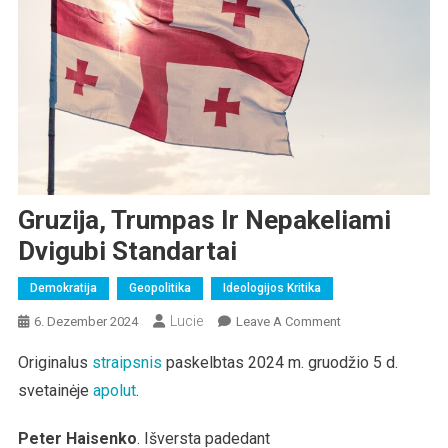
Gruzija, Trumpas Ir Nepakeliami
Dvigubi Standartai
Demokratija
Geopolitika
Ideologijos Kritika
Lucie
On
6. Dezember 2024
Leave A Comment
Gruzija,
Originalus
straipsnis
paskelbtas 2024 m. gruodžio 5 d.
Trumpas
svetainėje
apolut
.
Ir
Nepakeliami
Dvigubi
Peter Haisenko
. Išversta padedant