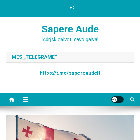
Skip
to
content
Sapere Aude
Išdrįsk galvoti savo galva!
MES „TELEGRAME“
https://t.me/sapereaudelt