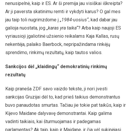
nenusipelnė, kaip ir ES. Ar ši premija jau visiškai iškreipta?
Ar ji paversta skatinimu remti ir vykdyti karus? O gal mes
jau taip toli nugrimzdome į
„1984-uosius“
, kad dabar jau
galioja nuostata
,
jog
„karas yra taika
“? Arba kaip naujoji ES
vyriausioji įgaliotinė užsienio reikalams Kaja Kallas, rusų
nekentėja, palaiko Baerbock, nepripažindama rinkėjų
sprendimo, rinkimų rezultatų, kaip tautos valios.
Sankcijos dėl „klaidingų“ demokratinių rinkimų
rezultatų
Kaip praneša ZDF savo vaizdo tekste, ji nori įvesti
sankcijas Gruzijai dėl to, kad prieš taikius demonstrantus
buvo panaudotas smurtas. Tačiau jie tokie pat taikūs, kaip ir
Kijevo Maidane dalyvavę demonstrantai. Kaip galima
vadinti taikiais, kai šturmuojamas ir padegamas
parlamentas? Ak taip, kaip ir Maidane, ir čia vėl sukinėjasi