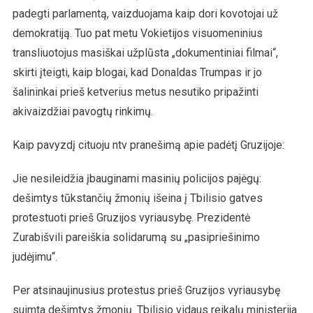
padegti parlamentą, vaizduojama kaip dori kovotojai už
demokratiją. Tuo pat metu Vokietijos visuomeninius
transliuotojus masiškai užplūsta „dokumentiniai filmai“,
skirti įteigti, kaip blogai, kad Donaldas Trumpas ir jo
šalininkai prieš ketverius metus nesutiko pripažinti
akivaizdžiai pavogtų rinkimų.
Kaip pavyzdį cituoju ntv pranešimą apie padėtį Gruzijoje:
Jie nesileidžia įbauginami masinių policijos pajėgų:
dešimtys tūkstančių žmonių išeina į Tbilisio gatves
protestuoti prieš Gruzijos vyriausybę. Prezidentė
Zurabišvili pareiškia solidarumą su „pasipriešinimo
judėjimu“.
Per atsinaujinusius protestus prieš Gruzijos vyriausybę
suimta dešimtys žmonių. Tbilisio vidaus reikalų ministerija