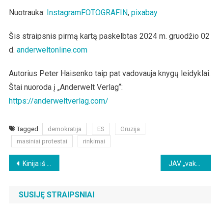
Nuotrauka:
InstagramFOTOGRAFIN
,
pixabay
Šis straipsnis pirmą kartą paskelbtas 2024 m. gruodžio 02
d.
anderweltonline.com
Autorius Peter Haisenko taip pat vadovauja knygų leidyklai.
Štai nuoroda į „Anderwelt Verlag“:
https://anderweltverlag.com/
Tagged
demokratija
ES
Gruzija
masiniai protestai
rinkimai
Beitragsnavigation
Kinija iš spaudos konferencijos išprašė Vokietijos užsienio reikalų ministrą Baerbocką
JAV „vakcinų ekspertas“ grasina D. Trumpo administracijai epidemijomis
SUSIJĘ STRAIPSNIAI