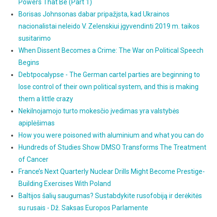
Powers That Be (Part 1)
Borisas Johnsonas dabar pripažįsta, kad Ukrainos
nacionalistai neleido V. Zelenskiui įgyvendinti 2019 m. taikos
susitarimo
When Dissent Becomes a Crime: The War on Political Speech
Begins
Debtpocalypse - The German cartel parties are beginning to
lose control of their own political system, and this is making
them a little crazy
Nekilnojamojo turto mokesčio įvedimas yra valstybės
apiplėšimas
How you were poisoned with aluminium and what you can do
Hundreds of Studies Show DMSO Transforms The Treatment
of Cancer
France’s Next Quarterly Nuclear Drills Might Become Prestige-
Building Exercises With Poland
Baltijos šalių saugumas? Sustabdykite rusofobiją ir derėkitės
su rusais - Dž. Saksas Europos Parlamente