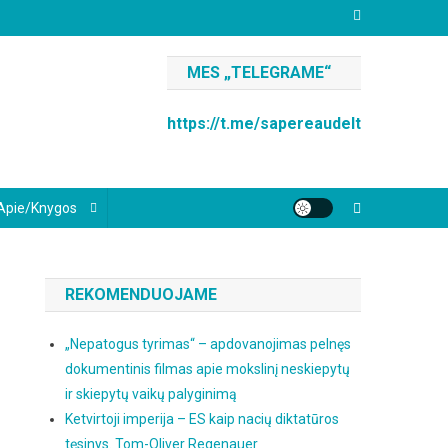
MES „TELEGRAME“
https://t.me/sapereaudelt
Apie/knygos
REKOMENDUOJAME
„Nepatogus tyrimas“ – apdovanojimas pelnęs
dokumentinis filmas apie mokslinį neskiepytų
ir skiepytų vaikų palyginimą
Ketvirtoji imperija – ES kaip nacių diktatūros
tęsinys. Tom-Oliver Regenauer