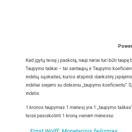
Power
Kad įgytų teisę į paskolą, nauji nariai turi būti taup
Taupymo taškai – tai santaupų ir Taupymo koeficient
indėlių sąskaitas, kurios atspindi išankstinį įspėjimo
indėliai siejami su didesniu „taupymo koeficientu“: 
indėlis.
1 kronos taupymas 1 mėnesį yra 1 „taupymo taškas“,
teisė pasiskolinti 1 kroną vienam mėnesiui.
Ernst Wolff: Monetarinis fašizmas