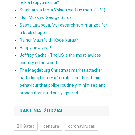
reikia taupyti namui?
Svarbiausia tema Vokietijoje šiuo metu (I - VI)
Elon Musk vs. George Soros
Sasha Latypova: My research summarized for
a book chapter
Rainer Mausfeld - Kodėl karas?
Happy new year!
Jeffrey Sachs - The US is the most lawless
country in the world
The Magdeburg Christmas market attacker
had a long history of erratic and threatening
behaviour that police routinely minimised and
prosecutors studiously ignored
RAKTINIAI ŽODŽIAI
Bill Gates
cenzūra
coronavirusas