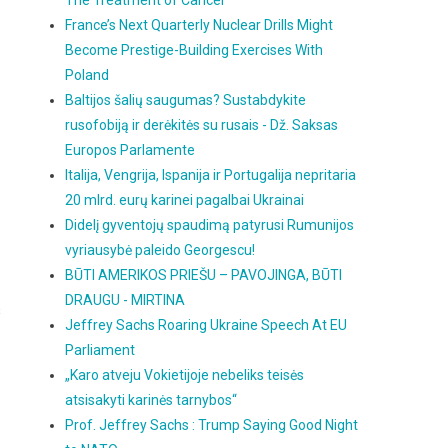
The Treatment of Cancer
France’s Next Quarterly Nuclear Drills Might
Become Prestige-Building Exercises With
Poland
Baltijos šalių saugumas? Sustabdykite
rusofobiją ir derėkitės su rusais - Dž. Saksas
Europos Parlamente
Italija, Vengrija, Ispanija ir Portugalija nepritaria
20 mlrd. eurų karinei pagalbai Ukrainai
Didelį gyventojų spaudimą patyrusi Rumunijos
vyriausybė paleido Georgescu!
BŪTI AMERIKOS PRIEŠU – PAVOJINGA, BŪTI
DRAUGU - MIRTINA
s
Jeffrey Sachs Roaring Ukraine Speech At EU
Parliament
„Karo atveju Vokietijoje nebeliks teisės
atsisakyti karinės tarnybos“
Prof. Jeffrey Sachs : Trump Saying Good Night