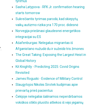
tyrimus
Sasha Latypova - RFK Jr. confirmation hearing
starts tomorrow
Sukrečiantis tyrimas parodė, kad skiepytų
vaikų autizmo rizika yra 170 proc. didesnė
Norvegija priešinasi glaudesnei energetikos
integracijai su ES
Ašafenburgas: Nelegalus migrantas iš
.
Afganistano nužudė du ir sužeidė tris žmones
The Great Taking: Exposing the Largest Heist in
Global History
Kit Knightly - Predicting 2025: Covid Origins
Revisited
James Roguski - Evidence of Military Control
Slaugytojos Nikolės Sirotek liudijimas apie
prievartą prieš pacientus
Čekijoje nelegaliai šalinamos neperdirbamos
vokiškos stiklo pluošto atliekos iš vėjo jėgainių