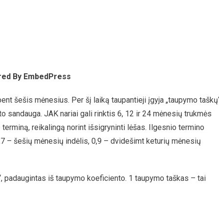
ed By EmbedPress
ę bent šešis mėnesius. Per šį laiką taupantieji įgyja „taupymo taškų“
o sandauga. JAK nariai gali rinktis 6, 12 ir 24 mėnesių trukmės
 terminą, reikalingą norint išsigryninti lėšas. Ilgesnio termino
0,7 – šešių mėnesių indėlis, 0,9 – dvidešimt keturių mėnesių
 padaugintas iš taupymo koeficiento. 1 taupymo taškas – tai