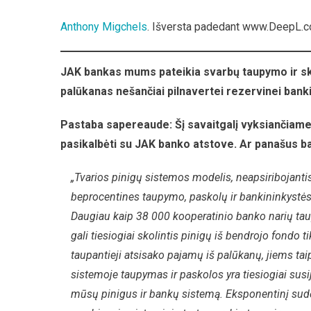
Ba
Anthony Migchels
. Išversta padedant www.DeepL.c
Pa
Be
Pa
JAK bankas mums pateikia svarbų taupymo ir sk
Vi
palūkanas nešančiai pilnavertei rezervinei banki
Pastaba sapereaude: Šį savaitgalį vyksiančiame
pasikalbėti su JAK banko atstove.
Ar panašus b
„Tvarios pinigų sistemos modelis, neapsiribojan
beprocentines taupymo, paskolų ir bankininkystė
Daugiau kaip 38 000 kooperatinio banko narių tau
gali tiesiogiai skolintis pinigų iš bendrojo fondo
taupantieji atsisako pajamų iš palūkanų, jiems ta
sistemoje taupymas ir paskolos yra tiesiogiai susi
mūsų pinigus ir bankų sistemą. Eksponentinį sudėti