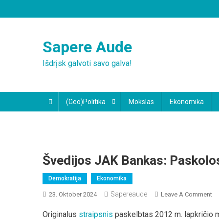
Skip
to
content
Sapere Aude
Išdrįsk galvoti savo galva!
(Geo)Politika
Mokslas
Ekonomika
Švedijos JAK Bankas: Paskolo
Demokratija
Ekonomika
Sapereaude
O
23. Oktober 2024
Leave A Comment
Šv
Originalus
straipsnis
paskelbtas 2012 m. lapkričio m
J