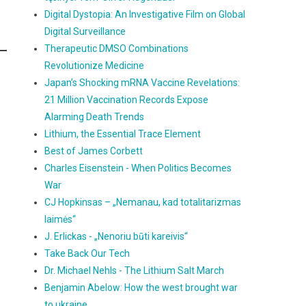
Digital Dystopia: An Investigative Film on Global
Digital Surveillance
Therapeutic DMSO Combinations
Revolutionize Medicine
Japan’s Shocking mRNA Vaccine Revelations:
21 Million Vaccination Records Expose
Alarming Death Trends
Lithium, the Essential Trace Element
Best of James Corbett
Charles Eisenstein - When Politics Becomes
War
CJ Hopkinsas – „Nemanau, kad totalitarizmas
laimės“
J. Erlickas - „Nenoriu būti kareivis“
Take Back Our Tech
Dr. Michael Nehls - The Lithium Salt March
Benjamin Abelow: How the west brought war
to ukraine