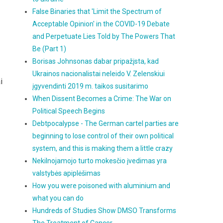
False Binaries that 'Limit the Spectrum of
Acceptable Opinion' in the COVID-19 Debate
and Perpetuate Lies Told by The Powers That
Be (Part 1)
Borisas Johnsonas dabar pripažįsta, kad
Ukrainos nacionalistai neleido V. Zelenskiui
i
įgyvendinti 2019 m. taikos susitarimo
When Dissent Becomes a Crime: The War on
Political Speech Begins
Debtpocalypse - The German cartel parties are
beginning to lose control of their own political
system, and this is making them a little crazy
Nekilnojamojo turto mokesčio įvedimas yra
valstybės apiplėšimas
How you were poisoned with aluminium and
what you can do
Hundreds of Studies Show DMSO Transforms