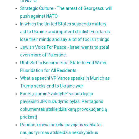
to NATO
Strategic Culture - The arrest of Georgescu will
push against NATO
In which the United States suspends military
aid to Ukraine and impotent childish Eurotards
lose their minds and say a lot of foolish things
Jewish Voice For Peace - Israel wants to steal
even more of Palestine.
Utah Set to Become First State to End Water
Fluoridation for All Residents
What a speech! VP Vance speaks in Munich as
Trump seeks end to Ukraine war
Kodėl „giluminė valstybė“ visada bijojo
paviešinti JFK nužudymo bylas: Pentagono
dokumentas atskleidžia karą provokuojančią
priežastį
Raudona mėsa nekelia pavojaus sveikatai -
naujas tyrimas atskleidžia nekokybiškus