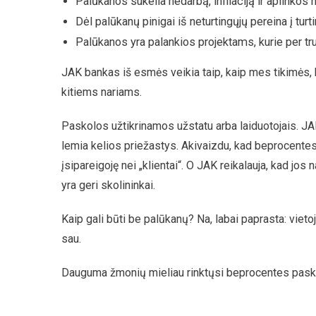
Palūkanos sukelia nedarbą, infliaciją ir aplinkos 
Dėl palūkanų pinigai iš neturtingųjų pereina į turt
Palūkanos yra palankios projektams, kurie per tr
JAK bankas iš esmės veikia taip, kaip mes tikimės, ka
kitiems nariams.
Paskolos užtikrinamos užstatu arba laiduotojais. JA
lemia kelios priežastys. Akivaizdu, kad beprocentes 
įsipareigoję nei „klientai“. O JAK reikalauja, kad jos 
yra geri skolininkai.
Kaip gali būti be palūkanų? Na, labai paprasta: vie
sau.
Dauguma žmonių mieliau rinktųsi beprocentes paskola