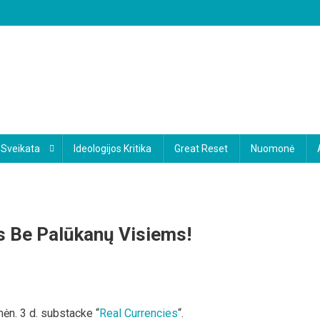
Sveikata
Ideologijos Kritika
Great Reset
Nuomonė
s Be Palūkanų Visiems!
n
edijos
ėn. 3 d. substacke “
Real Currencies
“.
AK