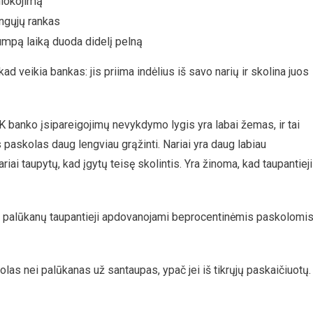
niokojimą
ingųjų rankas
umpą laiką duoda didelį pelną
d veikia bankas: jis priima indėlius iš savo narių ir skolina juos
K banko įsipareigojimų nevykdymo lygis yra labai žemas, ir tai
paskolas daug lengviau grąžinti. Nariai yra daug labiau
nariai taupytų, kad įgytų teisę skolintis. Yra žinoma, kad taupantieji
toj palūkanų taupantieji apdovanojami beprocentinėmis paskolomi
s nei palūkanas už santaupas, ypač jei iš tikrųjų paskaičiuotų.