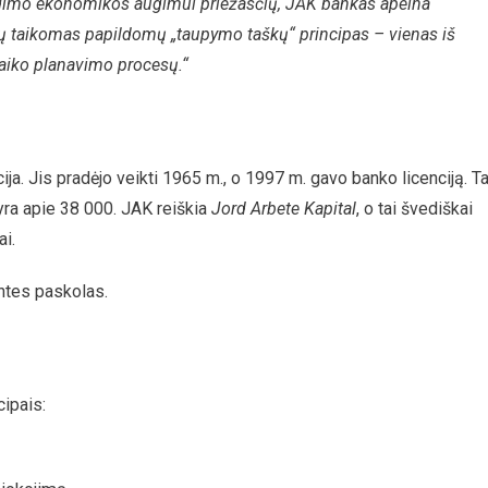
audimo ekonomikos augimui priežasčių, JAK bankas apeina
anų taikomas papildomų „taupymo taškų“ principas – vienas iš
 laiko planavimo procesų.“
. Jis pradėjo veikti 1965 m., o 1997 m. gavo banko licenciją. Ta
 yra apie 38 000. JAK reiškia
Jord Arbete Kapital
, o tai švediškai
ai.
entes paskolas.
cipais: