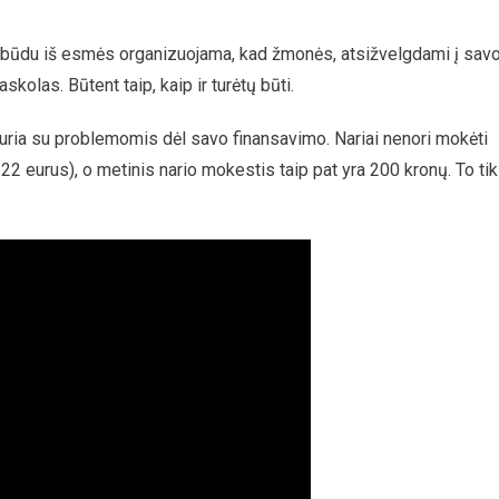
būdu iš esmės organizuojama, kad žmonės, atsižvelgdami į sav
kolas. Būtent taip, kaip ir turėtų būti.
uria su problemomis dėl savo finansavimo. Nariai nenori mokėti
22 eurus), o metinis nario mokestis taip pat yra 200 kronų. To tik