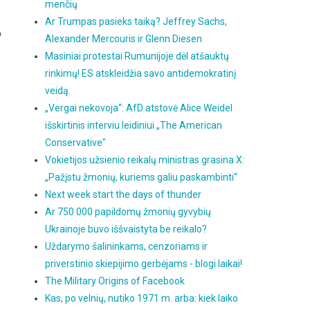
menčių
Ar Trumpas pasieks taiką? Jeffrey Sachs,
o
Alexander Mercouris ir Glenn Diesen
Masiniai protestai Rumunijoje dėl atšauktų
rinkimų! ES atskleidžia savo antidemokratinį
veidą.
„Vergai nekovoja“: AfD atstovė Alice Weidel
išskirtinis interviu leidiniui „The American
Conservative"
Vokietijos užsienio reikalų ministras grasina X:
„Pažįstu žmonių, kuriems galiu paskambinti“
Next week start the days of thunder
Ar 750 000 papildomų žmonių gyvybių
Ukrainoje buvo iššvaistyta be reikalo?
Uždarymo šalininkams, cenzoriams ir
priverstinio skiepijimo gerbėjams - blogi laikai!
The Military Origins of Facebook
Kas, po velnių, nutiko 1971 m. arba: kiek laiko