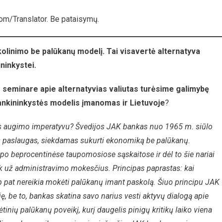
nkas:
om/Translator. Be pataisymų.
skolos
lūkanų
olinimo be palūkanų modelį.
Tai visavertė alternatyva
siems!
ninkystei.
 seminare apie alternatyvias valiutas turėsime galimybę
ankininkystės modelis įmanomas ir Lietuvoje
?
tis augimo imperatyvu? Švedijos JAK bankas nuo 1965 m. siūlo
s paslaugas, siekdamas sukurti ekonomiką be palūkanų.
po beprocentinėse taupomosiose sąskaitose ir dėl to šie nariai
 tik už administravimo mokesčius. Principas paprastas: kai
ip pat nereikia mokėti palūkanų imant paskolą. Šiuo principu JAK
ję, be to, bankas skatina savo narius vesti aktyvų dialogą apie
nių palūkanų poveikį, kurį daugelis pinigų kritikų laiko viena