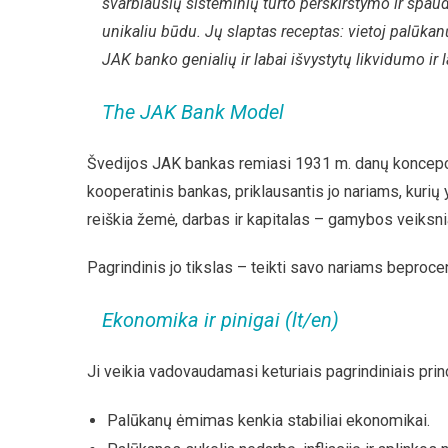
svarbiausių sisteminių turto perskirstymo ir sp
unikaliu būdu. Jų slaptas receptas: vietoj palūk
JAK banko genialių ir labai išvystytų likvidumo ir
The JAK Bank Model
Švedijos JAK bankas remiasi 1931 m. danų koncepcija
kooperatinis bankas, priklausantis jo nariams, kurių
reiškia žemė, darbas ir kapitalas – gamybos veiksni
Pagrindinis jo tikslas – teikti savo nariams beproc
Ekonomika ir pinigai (lt/en)
Ji veikia vadovaudamasi keturiais pagrindiniais prin
Palūkanų ėmimas kenkia stabiliai ekonomikai.