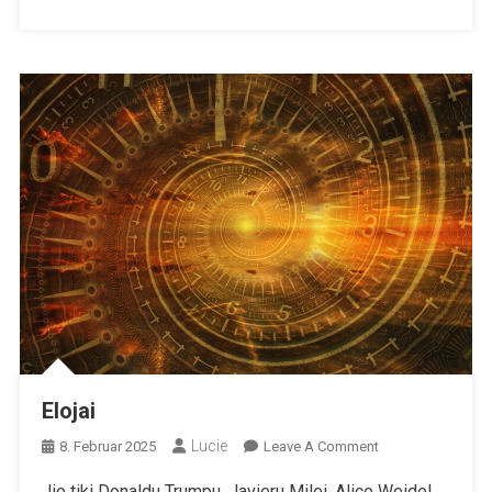
Operacija
Elojai
Lucie
On
8. Februar 2025
Leave A Comment
Elojai
Jie tiki Donaldu Trumpu, Javieru Milei, Alice Weidel,