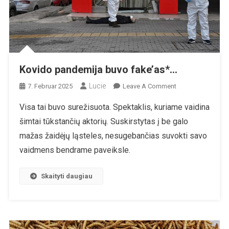
Kovido pandemija buvo fake’as*…
Lucie
On
7. Februar 2025
Leave A Comment
Kovido
Visa tai buvo surežisuota. Spektaklis, kuriame vaidina
Pandemija
šimtai tūkstančių aktorių. Suskirstytas į be galo
Buvo
Fake’as*…
mažas žaidėjų ląsteles, nesugebančias suvokti savo
vaidmens bendrame paveiksle.
Skaityti daugiau