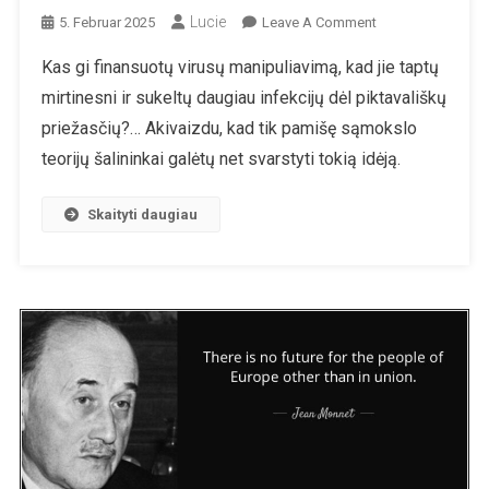
Lucie
On
5. Februar 2025
Leave A Comment
Karai
Kas gi finansuotų virusų manipuliavimą, kad jie taptų
Nuo
mirtinesni ir sukeltų daugiau infekcijų dėl piktavališkų
1945
M.
priežasčių?… Akivaizdu, kad tik pamišę sąmokslo
Ir
teorijų šalininkai galėtų net svarstyti tokią idėją.
Koronos
„pandemija“
Skaityti daugiau
–
Viskas
Tik
Sutapimai?