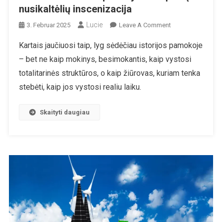
nusikaltėlių inscenizacija
Lucie
On
3. Februar 2025
Leave A Comment
Istorijos
Kartais jaučiuosi taip, lyg sėdėčiau istorijos pamokoje
Pamokos
– bet ne kaip mokinys, besimokantis, kaip vystosi
Gyvai
–
totalitarinės struktūros, o kaip žiūrovas, kuriam tenka
Klastinga
stebėti, kaip jos vystosi realiu laiku.
Gatvės
Teroro
Skaityti daugiau
Inscenizacija,
Žiniasklaidos
Manipuliacijos
–
Ir
Pačių
Nusikaltėlių
Inscenizacija