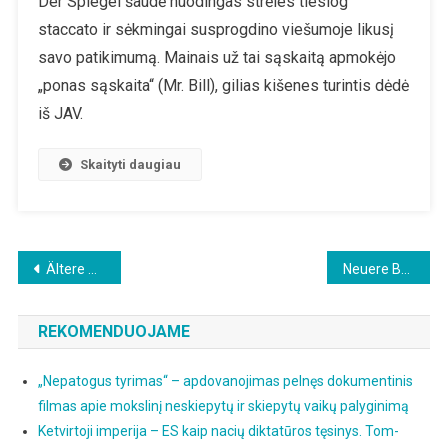
Der Spiegel šaudė nuodingas strėles tiesiog
SPIEGEL:
staccato ir sėkmingai susprogdino viešumoje likusį
Saulės
Šventyklos
savo patikimumą. Mainais už tai sąskaitą apmokėjo
Pseudožurnalisti
„ponas sąskaita“ (Mr. Bill), gilias kišenes turintis dėdė
Sekta
iš JAV.
Skaityti daugiau
Beitragsnavigation
Ältere Beiträge
Neuere Beiträge
REKOMENDUOJAME
„Nepatogus tyrimas“ – apdovanojimas pelnęs dokumentinis
filmas apie mokslinį neskiepytų ir skiepytų vaikų palyginimą
Ketvirtoji imperija – ES kaip nacių diktatūros tęsinys. Tom-