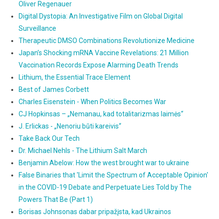
Oliver Regenauer
Digital Dystopia: An Investigative Film on Global Digital
Surveillance
Therapeutic DMSO Combinations Revolutionize Medicine
Japan’s Shocking mRNA Vaccine Revelations: 21 Million
Vaccination Records Expose Alarming Death Trends
Lithium, the Essential Trace Element
Best of James Corbett
Charles Eisenstein - When Politics Becomes War
CJ Hopkinsas – „Nemanau, kad totalitarizmas laimės“
J. Erlickas - „Nenoriu būti kareivis“
Take Back Our Tech
Dr. Michael Nehls - The Lithium Salt March
Benjamin Abelow: How the west brought war to ukraine
False Binaries that 'Limit the Spectrum of Acceptable Opinion'
in the COVID-19 Debate and Perpetuate Lies Told by The
Powers That Be (Part 1)
Borisas Johnsonas dabar pripažįsta, kad Ukrainos