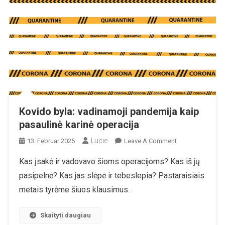
Kovido byla: vadinamoji pandemija kaip
pasaulinė karinė operacija
Lucie
On
13. Februar 2025
Leave A Comment
Kovido
Kas įsakė ir vadovavo šioms operacijoms? Kas iš jų
Byla:
pasipelnė? Kas jas slėpė ir tebeslepia? Pastaraisiais
Vadinamoji
Pandemija
metais tyrėme šiuos klausimus.
Kaip
Pasaulinė
Skaityti daugiau
Karinė