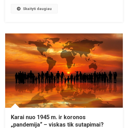
Daugiau
Skaityti daugiau
Vabzdžių
Maisto
Produktų
Karai nuo 1945 m. ir koronos
„pandemija“ – viskas tik sutapimai?