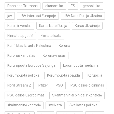
Donaldas Trumpas
ekonomika
ES
geopolitika
jav
JAV interesai Europoje
JAV Nato Rusija Ukraina
Karas ir verslas
Karas Nato Rusija
Karas Ukrainoje
Klimato apgaulė
klimato kaita
Konfliktas Izraelis Palestina
Korona
Koronaskandalas
Koronavirusas
Korumpuota Europos Sąjunga
korumpuota medicina
korumpuota politika
Korumpuota spauda
Korupcija
Nord Stream 2
Pfizer
PSO
PSO galios didinimas
PSO galios užgrobimas
Skaitmeniniai pinigai ir kontrolė
skaitmeninė kontrolė
sveikata
Sveikatos politika