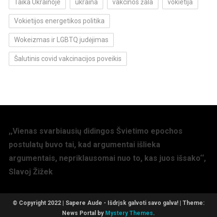
Taika Ukrainoje
ukraina
vakcinos žala
vokietija
Vokietijos energetikos politika
Wokeizmas ir LGBTQ judėjimas
Šalutinis covid vakcinacijos poveikis
,,Vienas svarbiausių didingos Švietimo epochos
postulatų buvo tai, kad argumentai išlieka
argumentais, nepriklausomai nuo to, kas juos išsako‘‘,
Slavoj Žižek
© Copyright 2022 | Sapere Aude - Išdrįsk galvoti savo galva!
|
Theme:
News Portal by
Mystery Themes
.