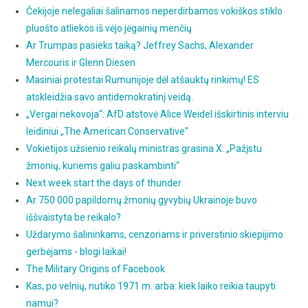
Čekijoje nelegaliai šalinamos neperdirbamos vokiškos stiklo
pluošto atliekos iš vėjo jėgainių menčių
Ar Trumpas pasieks taiką? Jeffrey Sachs, Alexander
Mercouris ir Glenn Diesen
Masiniai protestai Rumunijoje dėl atšauktų rinkimų! ES
atskleidžia savo antidemokratinį veidą.
„Vergai nekovoja“: AfD atstovė Alice Weidel išskirtinis interviu
leidiniui „The American Conservative"
Vokietijos užsienio reikalų ministras grasina X: „Pažįstu
žmonių, kuriems galiu paskambinti“
Next week start the days of thunder
Ar 750 000 papildomų žmonių gyvybių Ukrainoje buvo
iššvaistyta be reikalo?
Uždarymo šalininkams, cenzoriams ir priverstinio skiepijimo
gerbėjams - blogi laikai!
The Military Origins of Facebook
Kas, po velnių, nutiko 1971 m. arba: kiek laiko reikia taupyti
namui?