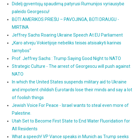
Didelį gyventojų spaudimą patyrusi Rumunijos vyriausybė
paleido Georgescu!
BŪTI AMERIKOS PRIEŠU – PAVOJINGA, BŪTI DRAUGU -
MIRTINA
Jeffrey Sachs Roaring Ukraine Speech At EU Parliament
„Karo atveju Vokietijoje nebeliks teisės atsisakyti karinės
tarnybos“
Prof. Jeffrey Sachs : Trump Saying Good Night to NATO
Strategic Culture - The arrest of Georgescu will push against
NATO
In which the United States suspends military aid to Ukraine
and impotent childish Eurotards lose their minds and say a lot
of foolish things
Jewish Voice For Peace - Israel wants to steal even more of
Palestine.
Utah Set to Become First State to End Water Fluoridation for
All Residents
What a speech! VP Vance speaks in Munich as Trump seeks