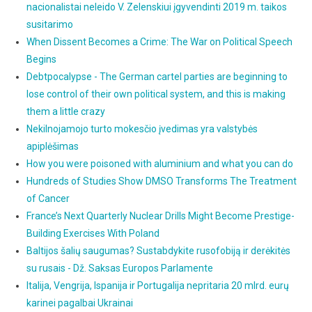
nacionalistai neleido V. Zelenskiui įgyvendinti 2019 m. taikos
susitarimo
When Dissent Becomes a Crime: The War on Political Speech
Begins
Debtpocalypse - The German cartel parties are beginning to
lose control of their own political system, and this is making
them a little crazy
Nekilnojamojo turto mokesčio įvedimas yra valstybės
apiplėšimas
How you were poisoned with aluminium and what you can do
Hundreds of Studies Show DMSO Transforms The Treatment
of Cancer
France’s Next Quarterly Nuclear Drills Might Become Prestige-
Building Exercises With Poland
Baltijos šalių saugumas? Sustabdykite rusofobiją ir derėkitės
su rusais - Dž. Saksas Europos Parlamente
Italija, Vengrija, Ispanija ir Portugalija nepritaria 20 mlrd. eurų
karinei pagalbai Ukrainai