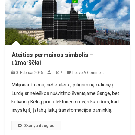
Ateities permainos simbolis –
užmarščiai
Lucie
On
3. Februar 2025
Leave A Comment
Ateities
Milijonai žmonių nebesileis į piligriminę kelionę į
Permainos
Lurdą ar neieškos nušvitimo šventajame Gange, bet
Simbolis
–
keliaus į Kelną prie elektrinės srovės katedros, kad
Užmarščiai
išvystų šį įstabų laikų transformacijos paminklą.
Skaityti daugiau