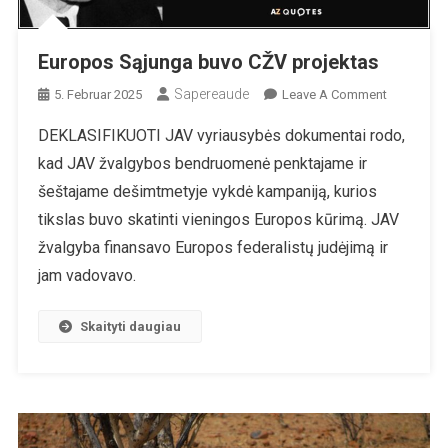
Europos Sąjunga buvo CŽV projektas
Sapereaude
On
5. Februar 2025
Leave A Comment
Europos
DEKLASIFIKUOTI JAV vyriausybės dokumentai rodo,
Sąjunga
kad JAV žvalgybos bendruomenė penktajame ir
Buvo
CŽV
šeštajame dešimtmetyje vykdė kampaniją, kurios
Projektas
tikslas buvo skatinti vieningos Europos kūrimą. JAV
žvalgyba finansavo Europos federalistų judėjimą ir
jam vadovavo.
Skaityti daugiau