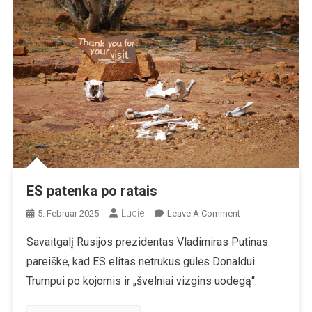
ES patenka po ratais
Lucie
On
5. Februar 2025
Leave A Comment
ES
Savaitgalį Rusijos prezidentas Vladimiras Putinas
Patenka
pareiškė, kad ES elitas netrukus gulės Donaldui
Po
Ratais
Trumpui po kojomis ir „švelniai vizgins uodegą“.