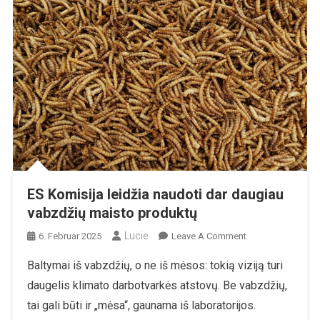
ES Komisija leidžia naudoti dar daugiau
vabzdžių maisto produktų
Lucie
On
6. Februar 2025
Leave A Comment
ES
Baltymai iš vabzdžių, o ne iš mėsos: tokią viziją turi
Komisija
daugelis klimato darbotvarkės atstovų. Be vabzdžių,
Leidžia
Naudoti
tai gali būti ir „mėsa“, gaunama iš laboratorijos.
Dar