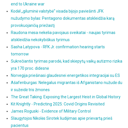
end to Ukraine war
Kodėl „giluminė valstybė“ visada bijojo paviešinti JFK
nužudymo bylas: Pentagono dokumentas atskleidžia karą
provokuojančią priežastį
Raudona mėsa nekelia pavojaus sveikatai - naujas tyrimas
atskleidžia nekokybiškus tyrimus
Sasha Latypova - RFK Jr. confirmation hearing starts
tomorrow
Sukrečiantis tyrimas parodė, kad skiepytų vaikų autizmo rizika
yra 170 proc. didesnė
Norvegija priešinasi glaudesnei energetikos integracijai su ES
Ašafenburgas: Nelegalus migrantas iš Afganistano nužudė du
ir sužeidė tris žmones
The Great Taking: Exposing the Largest Heist in Global History
Kit Knightly - Predicting 2025: Covid Origins Revisited
James Roguski - Evidence of Military Control
Slaugytojos Nikolės Sirotek liudijimas apie prievartą prieš
pacientus