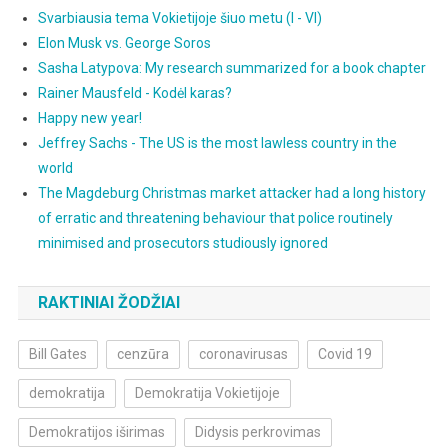
Svarbiausia tema Vokietijoje šiuo metu (I - VI)
Elon Musk vs. George Soros
Sasha Latypova: My research summarized for a book chapter
Rainer Mausfeld - Kodėl karas?
Happy new year!
Jeffrey Sachs - The US is the most lawless country in the
world
The Magdeburg Christmas market attacker had a long history
of erratic and threatening behaviour that police routinely
minimised and prosecutors studiously ignored
RAKTINIAI ŽODŽIAI
Bill Gates
cenzūra
coronavirusas
Covid 19
demokratija
Demokratija Vokietijoje
Demokratijos iširimas
Didysis perkrovimas