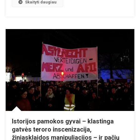
Skaityti daugiau
Istorijos pamokos gyvai – klastinga
gatvės teroro inscenizacija,
žiniasklaidos manipuliacijos – ir pačių